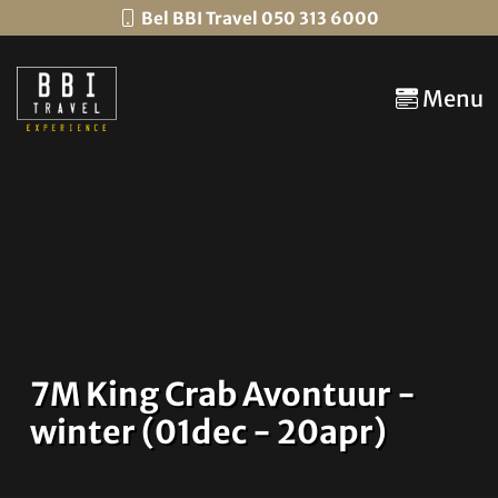
Bel BBI Travel 050 313 6000
Menu
7M King Crab Avontuur -
winter (01dec - 20apr)