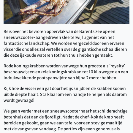
Reis over het bevroren oppervlak van de Barents zee op een
sneeuwscooter-aangedreven slee terwijl u geniet van het
fantastische landschap.
We worden vergezeld door een ervaren
visser die ons alles zal vertellen over de gigantische schaaldieren
die deze ijskoude wateren tot hun thuis hebben gemaakt.
Rode koningskrabben worden vanwege hun grootte als `royalty`
beschouwd;
een enkele koningskrab kan tot 10 kilo wegen en een
indrukwekkende pootspanwijdte van bijna 2 meter hebben.
Kijk hoe de visser een gat door het ijs snijdt en de krabbenkooien
uit de diepte haalt.
Sta klaar om een ​​handje te helpen als daarom
wordt gevraagd!
We gaan verder met een sneeuwscooter naar het schilderachtige
botenhuis dat aan de fjord ligt.
Nadat de chef-kok de krab heeft
bereid en gekookt, gaan we aan tafel voor een stevige maaltijd
met de vangst van vandaag.
De porties zijn even genereus als