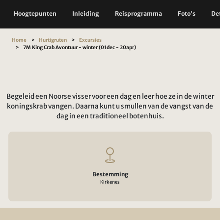
Hoogtepunten
Inleiding
Reisprogramma
Foto's
Det
Home
Hurtigruten
Excursies
7M King Crab Avontuur - winter (01dec - 20apr)
Begeleid een Noorse visser voor een dag en leer hoe ze in de winter
koningskrab vangen. Daarna kunt u smullen van de vangst van de
dag in een traditioneel botenhuis.
Bestemming
Kirkenes