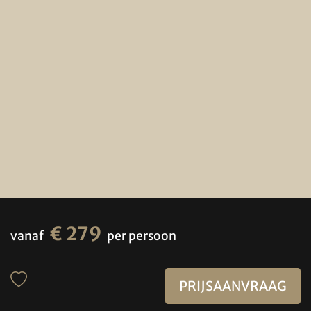
€ 279
vanaf
per persoon
PRIJSAANVRAAG