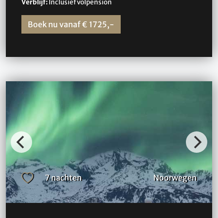
Verblijf:
Inclusief volpension
Boek nu vanaf € 1725,-
7 nachten
Noorwegen