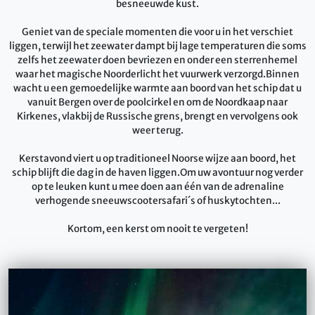
besneeuwde kust.
Geniet van de speciale momenten die voor u in het verschiet
liggen, terwijl het zeewater dampt bij lage temperaturen die soms
zelfs het zeewater doen bevriezen en onder een sterrenhemel
waar het magische Noorderlicht het vuurwerk verzorgd.Binnen
wacht u een gemoedelijke warmte aan boord van het schip dat u
vanuit Bergen over de poolcirkel en om de Noordkaap naar
Kirkenes, vlakbij de Russische grens, brengt en vervolgens ook
weer terug.
Kerstavond viert u op traditioneel Noorse wijze aan boord, het
schip blijft die dag in de haven liggen.Om uw avontuur nog verder
op te leuken kunt u mee doen aan één van de adrenaline
verhogende sneeuwscootersafari´s of huskytochten...
Kortom, een kerst om nooit te vergeten!