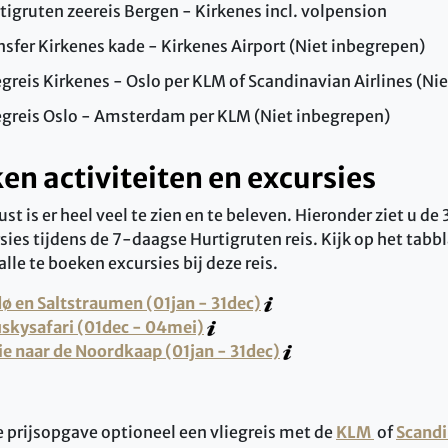
tigruten zeereis Bergen - Kirkenes incl. volpension
nsfer Kirkenes kade - Kirkenes Airport (Niet inbegrepen)
egreis Kirkenes - Oslo per KLM of Scandinavian Airlines (Ni
egreis Oslo - Amsterdam per KLM (Niet inbegrepen)
ken activiteiten en excursies
st is er heel veel te zien en te beleven. Hieronder ziet u de
sies tijdens de 7-daagse Hurtigruten reis. Kijk op het tabb
alle te boeken excursies bij deze reis.
ø en Saltstraumen (01jan - 31dec)
skysafari (01dec - 04mei)
e naar de Noordkaap (01jan - 31dec)
e prijsopgave optioneel een vliegreis met de
KLM
of
Scandi