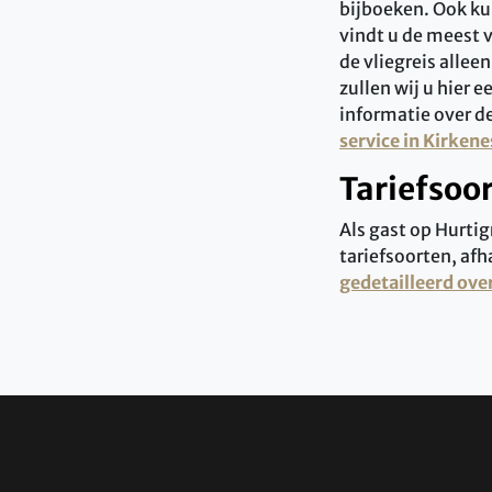
bijboeken. Ook ku
vindt u de meest v
de vliegreis allee
zullen wij u hier e
informatie over d
service in Kirkene
Tariefsoo
Als gast op Hurtig
tariefsoorten, afh
gedetailleerd ove