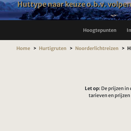
Huttype naar keuze o.b.v. volpe
Hoogtepunten
I
Home
Hurtigruten
Noorderlichtreizen
H
Let op
: De prijzen i
tarieven en prijze