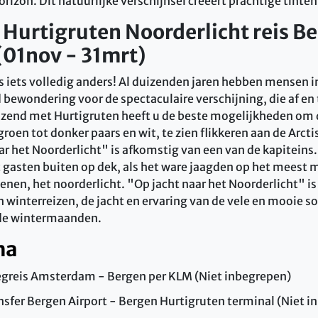
rizon. Dit natuurlijke verschijnsel creëert prachtige tinten 
Hurtigruten Noorderlicht reis Be
(01nov - 31mrt)
s iets volledig anders! Al duizenden jaren hebben mensen in
 bewondering voor de spectaculaire verschijning, die af en 
izend met Hurtigruten heeft u de beste mogelijkheden om
 groen tot donker paars en wit, te zien flikkeren aan de Arct
r het Noorderlicht" is afkomstig van een van de kapiteins.
asten buiten op dek, als het ware jaagden op het meest m
enen, het noorderlicht. "Op jacht naar het Noorderlicht" 
 winterreizen, de jacht en ervaring van de vele en mooie so
 de wintermaanden.
ma
egreis Amsterdam - Bergen per KLM (Niet inbegrepen)
nsfer Bergen Airport - Bergen Hurtigruten terminal (Niet 