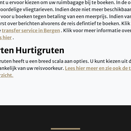
nt u ervoor kiezen om uw ruimbagage bij te boeken. In de o
oordelige vliegtarieven. Indien deze niet meer beschikbaar
n voor u boeken tegen betaling van een meerprijs. Indien v
erst over berichten alvorens de reis defintief te boeken. Klik
e
transfer service in Bergen
. Klik voor meer informatie ove
s hier
.
rten Hurtigruten
ruten heeft u een breed scala aan opties. U kunt kiezen uit 
ankelijk van uw reisvoorkeur.
Lees hier meer en zie ook de 
rzicht
.