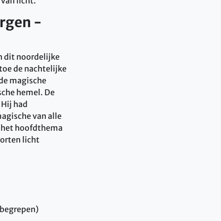
van licht.
rgen -
 dit noordelijke
toe de nachtelijke
 de magische
ische hemel. De
 Hij had
agische van alle
is het hoofdthema
orten licht
inbegrepen)