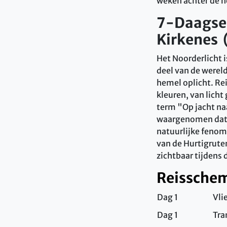
weken achter de ho
7-Daagse 
Kirkenes 
Het Noorderlicht i
deel van de wereld
hemel oplicht. Re
kleuren, van licht
term "Op jacht naa
waargenomen dat g
natuurlijke fenom
van de Hurtigruten
zichtbaar tijdens
Reissche
Dag 1
Vli
Dag 1
Tra