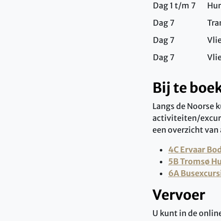
Dag 1 t/m 7
Hur
Dag 7
Tra
Dag 7
Vli
Dag 7
Vli
Bij te boe
Langs de Noorse ku
activiteiten/excur
een overzicht van 
4C Ervaar
Bod
5B Tromsø Hu
6A Busexcursi
Vervoer
U kunt in de onlin