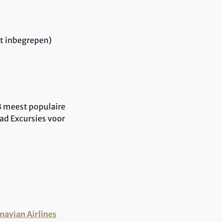
et inbegrepen)
 3 meest populaire
lad Excursies voor
navian Airlines