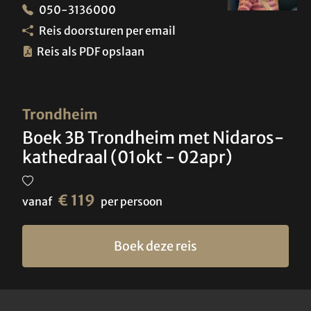
050-3136000
Reis doorsturen per email
Reis als PDF opslaan
Trondheim
Boek 3B Trondheim met Nidaros-
kathedraal (01okt - 02apr)
€ 119
vanaf
per persoon
Boek deze reis