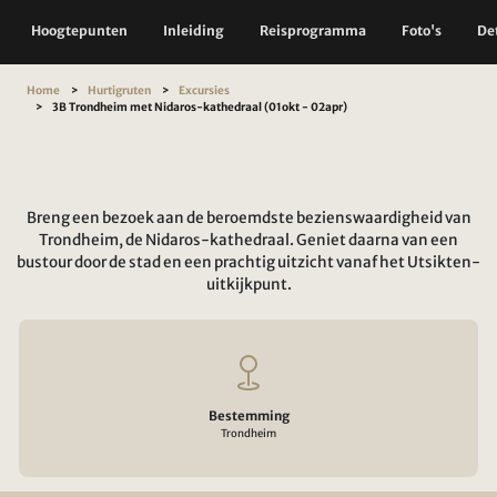
Hoogtepunten
Inleiding
Reisprogramma
Foto's
Det
Home
Hurtigruten
Excursies
3B Trondheim met Nidaros-kathedraal (01okt - 02apr)
Breng een bezoek aan de beroemdste bezienswaardigheid van
Trondheim, de Nidaros-kathedraal. Geniet daarna van een
bustour door de stad en een prachtig uitzicht vanaf het Utsikten-
uitkijkpunt.
Bestemming
Trondheim