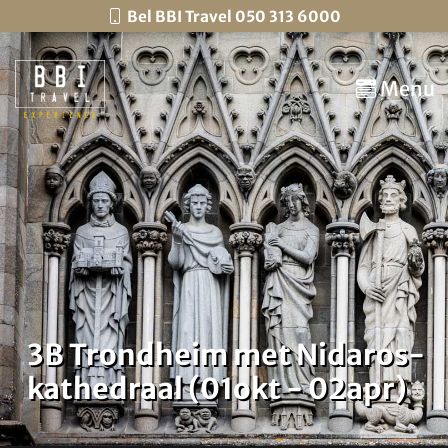
Bel BBI Travel 050 313 6000
Menu
3B Trondheim met Nidaros-
kathedraal (01okt - 02apr)