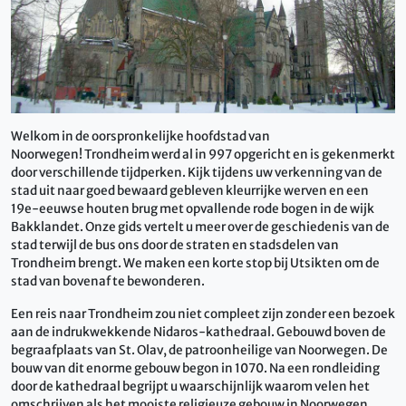
Welkom in de oorspronkelijke hoofdstad van
Noorwegen!
Trondheim
werd al in 997 opgericht en
is gekenmerkt
door verschillende tijdperken.
Kijk tijdens uw verkenning van de
stad uit naar goed bewaard gebleven kleurrijke werven en een
19e-eeuwse houten brug met opvallende rode bogen in de wijk
Bakklandet.
Onze gids vertelt u meer over de geschiedenis van de
stad terwijl de bus ons door de straten en stadsdelen van
Trondheim brengt.
We maken een korte stop bij Utsikten om de
stad van bovenaf te bewonderen.
Een reis naar Trondheim zou niet compleet zijn zonder een bezoek
aan de indrukwekkende Nidaros-kathedraal.
Gebouwd boven de
begraafplaats van St. Olav, de patroonheilige van Noorwegen. De
bouw van dit enorme gebouw begon in 1070. Na een rondleiding
door de kathedraal begrijpt u waarschijnlijk waarom velen het
omschrijven als het mooiste religieuze gebouw in Noorwegen.