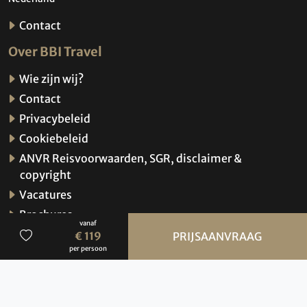
Contact
Over BBI Travel
Wie zijn wij?
Contact
Privacybeleid
Cookiebeleid
ANVR Reisvoorwaarden, SGR, disclaimer &
copyright
Vacatures
Brochures
vanaf
Verzekeringen
€ 119
PRIJSAANVRAAG
per persoon
Hoe werkt de website?