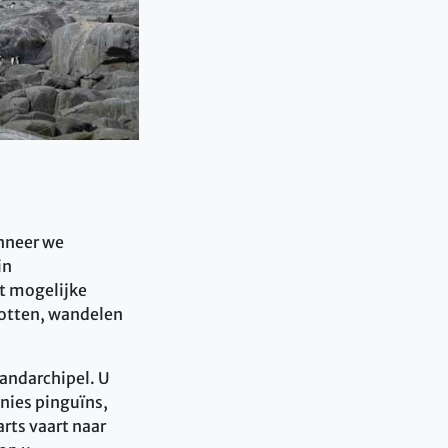
anneer we
in
t mogelijke
potten, wandelen
landarchipel. U
nies pinguïns,
rts vaart naar