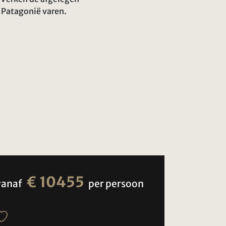
 Patagonië varen.
€ 10455
vanaf
per persoon