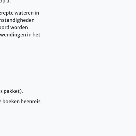
op u.
erepte wateren in
eomstandigheden
boord worden
e wendingen in het
.
s pakket).
te boeken heenreis