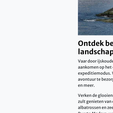
Ontdek be
landschap
Vaar door ijskoud
aankomen op het 
expeditiemodus. 
avontuur te bezor
en meer.
Verken de glooien
zult genieten van
albatrossen en ze