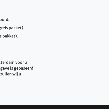
oord.
reis pakket).
s pakket).
sterdam voor u
pgave is gebaseerd
zullen wij u