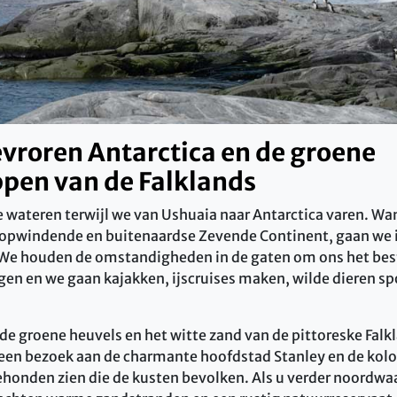
vroren Antarctica en de groene
pen van de Falklands
e wateren terwijl we van Ushuaia naar Antarctica varen. W
opwindende en buitenaardse Zevende Continent, gaan we 
We houden de omstandigheden in de gaten om ons het bes
gen en we gaan kajakken, ijscruises maken, wilde dieren s
de groene heuvels en het witte zand van de pittoreske Falk
 een bezoek aan de charmante hoofdstad Stanley en de kolo
ehonden zien die de kusten bevolken. Als u verder noordwaa