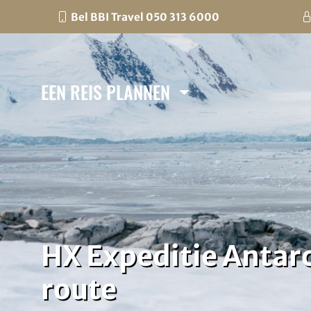
Bel BBI Travel 050 313 6000
EEN REIS PLANNEN
HX Expeditie Antarc
route