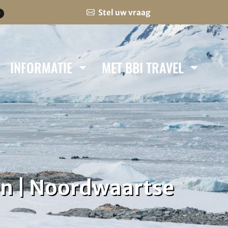
Stel uw vraag
0
INFORMATIE
MET BBI TRAVEL
en | Noordwaartse