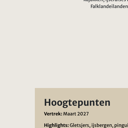
Falklandeilanden
Hoogtepunten
Vertrek:
Maart 2027
Highlights:
Gletsjers, ijsbergen, pingu