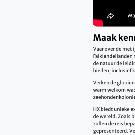
Maak kenn
Vaar over de met 
Falklandeilanden 
de natuur de leid
bieden, inclusief 
Verken de glooien
warm welkom wacht
zeehondenkolonies
HX biedt unieke e
de wereld. Zoals b
zullen de reis be
gepresenteerd. Ve