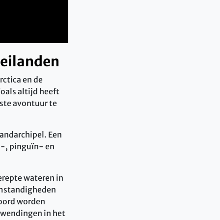
deilanden
rctica en de
als altijd heeft
ste avontuur te
landarchipel. Een
-, pinguïn- en
erepte wateren in
eomstandigheden
boord worden
e wendingen in het