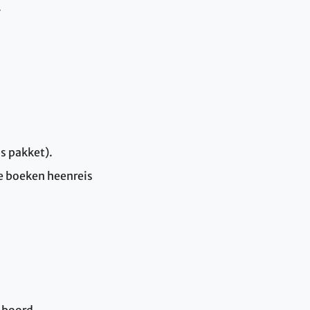
.
s pakket).
te boeken heenreis
 boord.