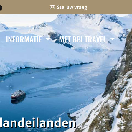
Stel uw vraag
0
INFORMATIE
MET BBI TRAVEL
klandeilanden