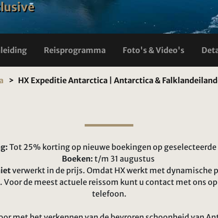
clusive
nleiding
Reisprogramma
Foto's & Video's
Deta
a
HX Expeditie Antarctica | Antarctica & Falklandeilan
g:
Tot 25% korting op nieuwe boekingen op geselecteerde 
Boeken:
t/m 31 augustus
iet
verwerkt in de prijs. Omdat HX werkt met dynamische p
n. Voor de meest actuele reissom kunt u contact met ons o
telefoon.
door met het verkennen van de bevroren schoonheid van Anta