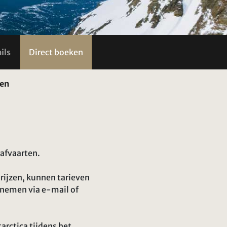
ils
Direct boeken
den
afvaarten.
rijzen, kunnen tarieven
pnemen via e-mail of
rctica tijdens het