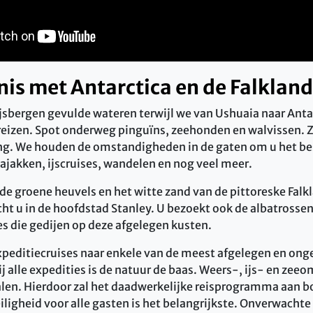
is met Antarctica en de Falklan
ijsbergen gevulde wateren terwijl we van Ushuaia naar Anta
reizen. Spot onderweg pinguïns, zeehonden en walvissen. Zo
ing. We houden de omstandigheden in de gaten om u het be
kajakken, ijscruises, wandelen en nog veel meer.
de groene heuvels en het witte zand van de pittoreske Falk
 u in de hoofdstad Stanley. U bezoekt ook de albatrossen
 die gedijen op deze afgelegen kusten.
xpeditiecruises naar enkele van de meest afgelegen en ong
ij alle expedities is de natuur de baas. Weers-, ijs- en ze
palen. Hierdoor zal het daadwerkelijke reisprogramma aan 
iligheid voor alle gasten is het belangrijkste. Onverwacht