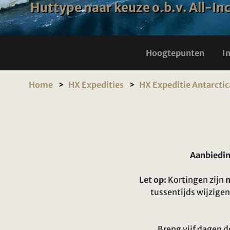
Huttype naar keuze o.b.v. All-In
Hoogtepunten
I
Home
HX Expedities
HX Expeditie Antarctic
Aanbiedin
Let op:
Kortingen zijn
n
tussentijds wijzige
Breng vijf dagen 