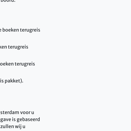
te boeken terugreis
eken terugreis
boeken terugreis
is pakket).
msterdam voor u
pgave is gebaseerd
zullen wij u