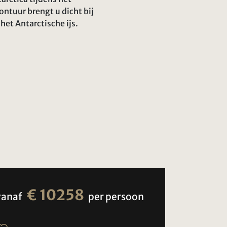
ontuur brengt u dicht bij
et Antarctische ijs.
€ 10258
vanaf
per persoon