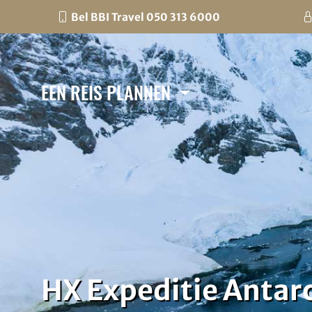
Bel BBI Travel 050 313 6000
EEN REIS PLANNEN
HX Expeditie Antarc