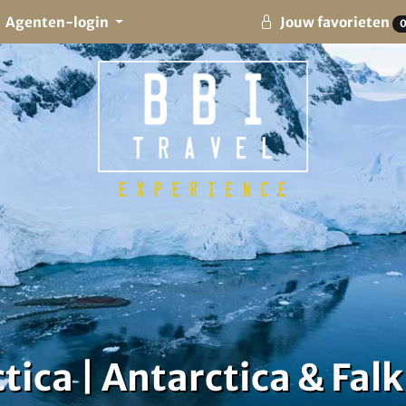
Agenten-login
Jouw favorieten
tica | Antarctica & Fal