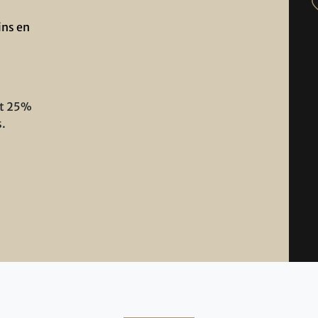
ins en
ot 25%
s.