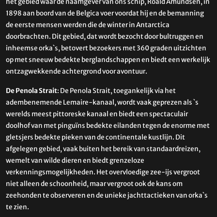
het gebied waar de naamgever van ons schip, Roald Amundsen, in
1898 aan boord van de Belgica voer voordat hij en de bemanning
de eerste mensen werden die de winter in Antarctica
doorbrachten. Dit gebied, dat wordt bezocht door bultruggen en
inheemse orka`s, betovert bezoekers met 360 graden uitzichten
op met sneeuw bedekte berglandschappen en biedt een werkelijk
ontzagwekkende achtergrond voor avontuur.
De Penola Strait
: De Penola Strait, toegankelijk via het
adembenemende Lemaire-kanaal, wordt vaak geprezen als `s
werelds meest pittoreske kanaal en biedt een spectaculair
doolhof van met pinguïns bedekte eilanden tegen de enorme met
gletsjers bedekte pieken van de continentale kustlijn. Dit
afgelegen gebied, vaak buiten het bereik van standaardreizen,
wemelt van wilde dieren en biedt grenzeloze
verkenningsmogelijkheden. Het overvloedige zee-ijs vergroot
niet alleen de schoonheid, maar vergroot ook de kans om
zeehonden te observeren en de unieke jachttactieken van orka`s
te zien.