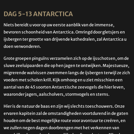
DAG 5-13 ANTARCTICA
Niets bereidt u voor op uw eerste aanblik van de immense,
bevroren schoonheid van Antarctica. Omringd door gletsjers en
ijsbergen ter grootte van drijvende kathedralen, zal Antarctica u
doen verwonderen.
Grote groepen pinguïns verzamelen zich op de ijsschotsen, om de
sluwe zeeluipaarden die op hen jagen te ontwijken. Majestueuze,
migrerende walvissen zwemmen langs de ijsbergen terwijl ze zich
voeden met scholen krill. Kijk omhoog en u ziet misschien een
aantal van de 45 soorten Antarctische zeevogels die hier leven,
waaronder jagers, aalscholvers, stormvogels en sterns.
Hier is de natuur de baas en zijn wij slechts toeschouwers. Onze
ervaren kapitein zal de omstandigheden voortdurend in de gaten
houden om de best mogelijke route voor avontuur te creëren, en
we zullen negen dagen doorbrengen met het verkennen van