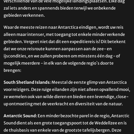
verschillende van de vele mogelijke landingsplaatsen. Elke dag
zal iets anders en spannends bieden terwijl we onbekende
gebieden verkennen.
Waar de meeste reizen naar Antarctica eindigen, wordt uw reis
alleen maar intenser, met toegang tot enkele minder verkende
gebieden. Vergeet niet dat dit een expeditiereis is! Dit betekent
dat we onze reisroute kunnen aanpassen aan de zee- en
ijscondities, en we zullen proberen om minstens één dag - of
mogelijk meerdere - in elk van de volgende regio`s door te
brengen:
South Shetland Islands
: Meestal de eerste glimp van Antarctica
voor reizigers. Deze ruige eilanden zijn niet alleen opvallend mooi,
ze wemelen ook van wilde dieren en bieden een levendige, close-
up ontmoeting met de veerkracht en diversiteit van de natuur.
Antarctic Sound
: Een minder bezochte parel in de regio, Antarctic
Sound dient als een grote toegangspoort tot de Weddellzee en is
de thuisbasis van enkele van de grootste tafelijsbergen. Deze