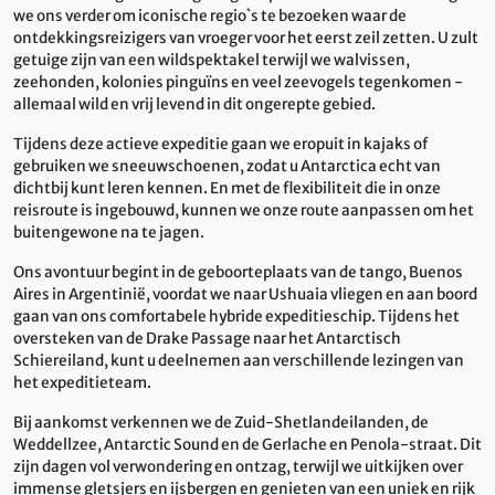
we ons verder om iconische regio`s te bezoeken waar de
ontdekkingsreizigers van vroeger voor het eerst zeil zetten. U zult
getuige zijn van een wildspektakel terwijl we walvissen,
zeehonden, kolonies pinguïns en veel zeevogels tegenkomen -
allemaal wild en vrij levend in dit ongerepte gebied.
Tijdens deze actieve expeditie gaan we eropuit in kajaks of
gebruiken we sneeuwschoenen, zodat u Antarctica echt van
dichtbij kunt leren kennen. En met de flexibiliteit die in onze
reisroute is ingebouwd, kunnen we onze route aanpassen om het
buitengewone na te jagen.
Ons avontuur begint in de geboorteplaats van de tango, Buenos
Aires in Argentinië, voordat we naar Ushuaia vliegen en aan boord
gaan van ons comfortabele hybride expeditieschip. Tijdens het
oversteken van de Drake Passage naar het Antarctisch
Schiereiland, kunt u deelnemen aan verschillende lezingen van
het expeditieteam.
Bij aankomst verkennen we de Zuid-Shetlandeilanden, de
Weddellzee, Antarctic Sound en de Gerlache en Penola-straat. Dit
zijn dagen vol verwondering en ontzag, terwijl we uitkijken over
immense gletsjers en ijsbergen en genieten van een uniek en rijk