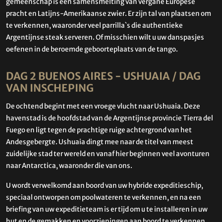
gemeenschap is een samensmelting van vergane Europese
pracht en Latijns-Amerikaanse zwier. Er zijn tal van plaatsen om
te verkennen, waaronder veel parrilla`s die authentieke
Argentijnse steak serveren. Of misschien wilt u uw danspasjes
oefenen in de beroemde geboorteplaats van de tango.
DAG 2 BUENOS AIRES - USHUAIA / DAG
VAN INSCHEPING
De ochtend begint met een vroege vlucht naar Ushuaia. Deze
havenstad is de hoofdstad van de Argentijnse provincie Tierra del
Fuego en ligt tegen de prachtige ruige achtergrond van het
Andesgebergte. Ushuaia dingt mee naar de titel van meest
zuidelijke stad ter wereld en vanaf hier beginnen veel avonturen
naar Antarctica, waaronder die van ons.
U wordt verwelkomd aan boord van uw hybride expeditieschip,
speciaal ontworpen om poolwateren te verkennen, en na een
briefing van uw expeditieteam is er tijd om u te installeren in uw
hut en de gemakken en voorzieningen aan boord te verkennen.