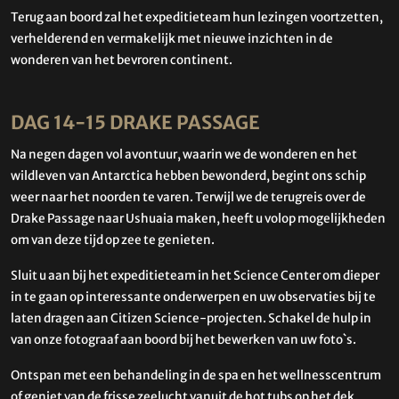
Terug aan boord zal het expeditieteam hun lezingen voortzetten,
verhelderend en vermakelijk met nieuwe inzichten in de
wonderen van het bevroren continent.
DAG 14-15 DRAKE PASSAGE
Na negen dagen vol avontuur, waarin we de wonderen en het
wildleven van Antarctica hebben bewonderd, begint ons schip
weer naar het noorden te varen. Terwijl we de terugreis over de
Drake Passage naar Ushuaia maken, heeft u volop mogelijkheden
om van deze tijd op zee te genieten.
Sluit u aan bij het expeditieteam in het Science Center om dieper
in te gaan op interessante onderwerpen en uw observaties bij te
laten dragen aan Citizen Science-projecten. Schakel de hulp in
van onze fotograaf aan boord bij het bewerken van uw foto`s.
Ontspan met een behandeling in de spa en het wellnesscentrum
of geniet van de frisse zeelucht vanuit de hot tubs op het dek.