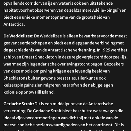
opvallende corridor van ijs en water is ook een uitstekende
habitat voor het observeren van de zeldzamere Adélie-pinguïn en
biedt een unieke momentopname van de grootsheid van
Antarctica.
De Weddellzee:
De Weddellzee is alleen bevaarbaar voor de meest
geavanceerde schepen en biedt een diepgaande verbinding met
de geschiedenis van de Antarctische verkenning. In 1925 werd het
schip van Ernest Shackleton in deze regio verpletterd door zee-ijs,
waarmee zijn legendarische overlevingstocht begon. Bezoekers
van deze mooie omgeving krijgen een levendig beeld van
Shackletons buitengewone prestaties. Hier kunt u ook
keizerspinguïns zien migreren naar of van de nabijgelegen
kolonie op Snow Hill Island.
Gerlache Strait:
Dit is een middelpunt van de Antarctische
verkenning. De Gerlache Strait biedt beschutte waterwegen die
ideaal zijn voor ontmoetingen van dichtbij met enkele van de
meest iconische bezienswaardigheden van het continent. Dit is