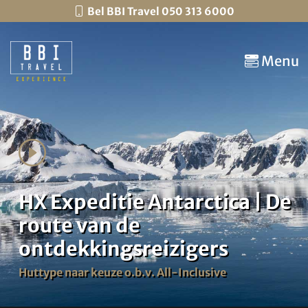
Bel BBI Travel 050 313 6000
Menu
HX Expeditie Antarctica | De
route van de
ontdekkingsreizigers
Huttype naar keuze o.b.v. All-Inclusive