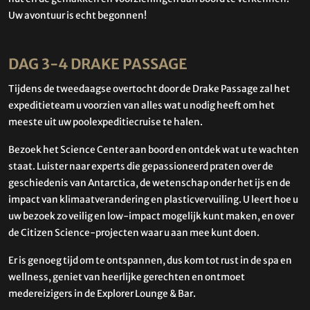
Uw avontuur is echt begonnen!
DAG 3-4 DRAKE PASSAGE
Tijdens de tweedaagse overtocht door de Drake Passage zal het
expeditieteam u voorzien van alles wat u nodig heeft om het
meeste uit uw poolexpeditiecruise te halen.
Bezoek het Science Center aan boord en ontdek wat u te wachten
staat. Luister naar experts die gepassioneerd praten over de
geschiedenis van Antarctica, de wetenschap onder het ijs en de
impact van klimaatverandering en plasticvervuiling. U leert hoe u
uw bezoek zo veilig en low-impact mogelijk kunt maken, en over
de Citizen Science-projecten waar u aan mee kunt doen.
Er is genoeg tijd om te ontspannen, dus kom tot rust in de spa en
wellness, geniet van heerlijke gerechten en ontmoet
medereizigers in de Explorer Lounge & Bar.