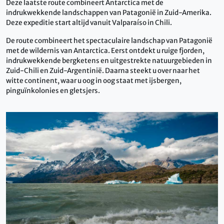
Deze laatste route combineert Antarctica met de
indrukwekkende landschappen van Patagonië in Zuid-Amerika.
Deze expeditie start altijd vanuit Valparaíso in Chili.
De route combineert het spectaculaire landschap van Patagonië
met de wildernis van Antarctica. Eerst ontdekt u ruige fjorden,
indrukwekkende bergketens en uitgestrekte natuurgebieden in
Zuid-Chili en Zuid-Argentinië. Daarna steekt u over naar het
witte continent, waar u oog in oog staat met ijsbergen,
pinguïnkolonies en gletsjers.