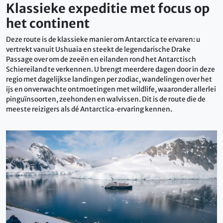
Klassieke expeditie met focus op
het continent
Deze route is de klassieke manier om Antarctica te ervaren: u
vertrekt vanuit Ushuaia en steekt de legendarische Drake
Passage over om de zeeën en eilanden rond het Antarctisch
Schiereiland te verkennen. U brengt meerdere dagen door in deze
regio met dagelijkse landingen per zodiac, wandelingen over het
ijs en onverwachte ontmoetingen met wildlife, waaronder allerlei
pinguïnsoorten, zeehonden en walvissen. Dit is de route die de
meeste reizigers als dé Antarctica‑ervaring kennen.