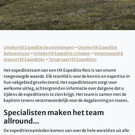
Unieke HX Expeditie bestemmingen
-
Unieke HX Expeditie
belevenissen
-
Unieke HX Expeditie schepen
-
Verantwoord &
groene HX Expedities
-
Terug naar HX Expedities
Het expeditieteam van een HX Expeditie Reis is van enorm
toegevoegde waarde. Elk teamlid is voor de kennis en expertise in
hun vakgebied geselecteerd. Het expeditieteam zorgt voor
welkome uitleg, achtergrond en informatie over datgene dat u
tijdens de expeditiereis te zien krijgt. Het team is samen met de
kapitein tevens verantwoordelijk voor de dagplanning en routes.
Specialisten maken het team
allround...
De expeditieteamleden komen van over de hele wereld en uit alle