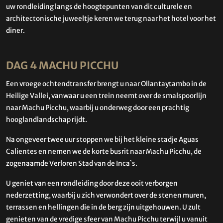
uw rondleiding langs de hoogtepunten van dit culturele en
architectonische juweeltje keren we terug naar het hotel voor het
diner.
DAG 4 MACHU PICCHU
Een vroege ochtendtransfer brengt u naar Ollantaytambo in de
Heilige Vallei, vanwaar u een trein neemt over de smalspoorlijn
naar Machu Picchu, waarbij u onderweg door een prachtig
hooglandlandschap rijdt.
Na ongeveer twee uur stoppen we bij het kleine stadje Aguas
Calientes en nemen we de korte busrit naar Machu Picchu, de
zogenaamde Verloren Stad van de Inca`s.
U geniet van een rondleiding door deze ooit verborgen
nederzetting, waarbij u zich verwondert over de stenen muren,
terrassen en hellingen die in de berg zijn uitgehouwen. U zult
genieten van de vredige sfeer van Machu Picchu terwijl u vanuit