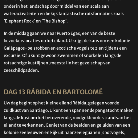
onder in het landschap door middel van een scala aan
wateractiviteiten en bekijk fantastische rotsformaties zoals
`Elephant Rock` en `The Bishop`.
In de middag gaan we naar Puerto Egas, een van de beste
bezoekerslocaties op het eiland. U krijgt de kans om een ​​kolonie
Galápagos-pelsrobben en exotische vogels te zien tijdens een
excursie. Of u kunt gewoon zwemmen of snorkelen langs de
rotsachtige kustlijnen, meestal in het gezelschap van
zeeschildpadden.
DAG 13 RÁBIDA EN BARTOLOMÉ
Uw dag begint op het kleine eiland Rábida, gelegen voor de
zuidkust van Santiago. U kunt een spannende pangatocht maken
langs de kust om het betoverende, roodgekleurde strand van het
eiland te verkennen. Geniet van de beelden en geluiden van een
kolonie zeeleeuwen en kijk uit naar zeeleguanen, spotvogels,