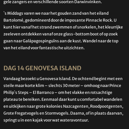
gele zangers en verschillende soorten Darwinvinken.
`s Middags varen we naar het gouden zand van het eiland
Bartolomé, gedomineerd door de imposante Pinnacle Rock. U
kunt hier vanaf het strand zwemmen of snorkelen, het kleurrijke
zeeleven ontdekken vanaf onze glass-bottom boot of op zoek
gaan naar Galápagospinguïns aan de kust. Wandel naar de top
van het eiland voor fantastische uitzichten.
DAG 14 GENOVESA ISLAND
Vandaag bezoekt u Genovesa Island. De ochtend begint met een
steile maar korte klim – slechts 30 meter – omhoog naar Prince
Philip`s Steps – El Barranco – om het vlakke en rotsachtige
plateau te bereiken. Eenmaal daar kunt u comfortabel wandelen
en uitkijken naar grote kolonies Nazcagenten, Roodpootgenten,
Grote Fregatvogels en Stormvogels. Daarna, of in plaats daarvan,
springt u in een kajak voor wat wateravontuur.