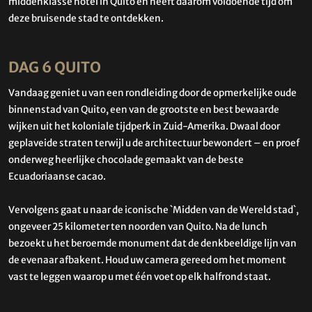
middenklasse hotel in Quito en heeft daarom voldoende tijd om
deze bruisende stad te ontdekken.
DAG 6 QUITO
Vandaag geniet u van een rondleiding door de opmerkelijke oude
binnenstad van Quito, een van de grootste en best bewaarde
wijken uit het koloniale tijdperk in Zuid-Amerika. Dwaal door
geplaveide straten terwijl u de architectuur bewondert – en proef
onderweg heerlijke chocolade gemaakt van de beste
Ecuadoriaanse cacao.
Vervolgens gaat u naar de iconische `Midden van de Wereld stad`,
ongeveer 25 kilometer ten noorden van Quito. Na de lunch
bezoekt u het beroemde monument dat de denkbeeldige lijn van
de evenaar afbakent. Houd uw camera gereed om het moment
vast te leggen waarop u met één voet op elk halfrond staat.