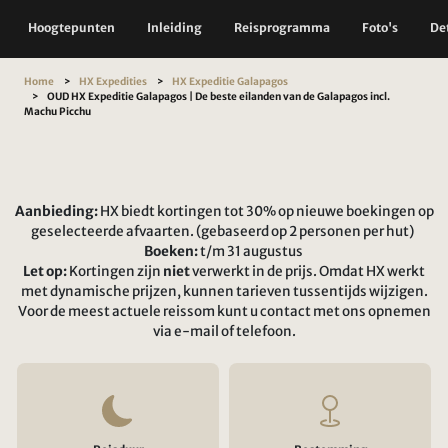
Hoogtepunten
Inleiding
Reisprogramma
Foto's
Det
Home
HX Expedities
HX Expeditie Galapagos
OUD HX Expeditie Galapagos | De beste eilanden van de Galapagos incl.
Machu Picchu
Aanbieding:
HX biedt kortingen tot 30% op nieuwe boekingen op
geselecteerde afvaarten. (gebaseerd op 2 personen per hut)
Boeken:
t/m 31 augustus
Let op:
Kortingen zijn
niet
verwerkt in de prijs. Omdat HX werkt
met dynamische prijzen, kunnen tarieven tussentijds wijzigen.
Voor de meest actuele reissom kunt u contact met ons opnemen
via e-mail of telefoon.