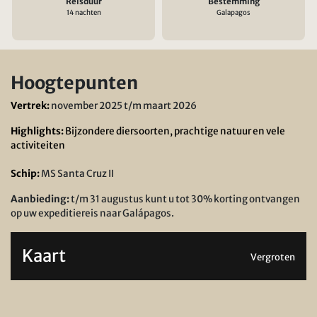
Reisduur
Bestemming
14 nachten
Galapagos
Hoogtepunten
Vertrek:
november 2025 t/m maart 2026
Highlights:
Bijzondere diersoorten, prachtige natuur en vele
activiteiten
Schip:
MS Santa Cruz II
Aanbieding:
t/m 31 augustus kunt u tot 30% korting ontvangen
op uw expeditiereis naar Galápagos.
Kaart
Vergroten