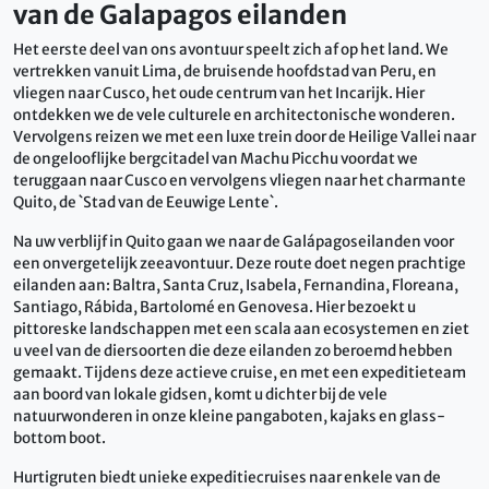
van de Galapagos eilanden
Het eerste deel van ons avontuur speelt zich af op het land. We
vertrekken vanuit Lima, de bruisende hoofdstad van Peru, en
vliegen naar Cusco, het oude centrum van het Incarijk. Hier
ontdekken we de vele culturele en architectonische wonderen.
Vervolgens reizen we met een luxe trein door de Heilige Vallei naar
de ongelooflijke bergcitadel van Machu Picchu voordat we
teruggaan naar Cusco en vervolgens vliegen naar het charmante
Quito, de `Stad van de Eeuwige Lente`.
Na uw verblijf in Quito gaan we naar de Galápagoseilanden voor
een onvergetelijk zeeavontuur. Deze route doet negen prachtige
eilanden aan: Baltra, Santa Cruz, Isabela, Fernandina, Floreana,
Santiago, Rábida, Bartolomé en Genovesa. Hier bezoekt u
pittoreske landschappen met een scala aan ecosystemen en ziet
u veel van de diersoorten die deze eilanden zo beroemd hebben
gemaakt. Tijdens deze actieve cruise, en met een expeditieteam
aan boord van lokale gidsen, komt u dichter bij de vele
natuurwonderen in onze kleine pangaboten, kajaks en glass-
bottom boot.
Hurtigruten biedt unieke expeditiecruises naar enkele van de