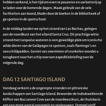
hebben verkend, is het tijd om even te pauzeren en uw batterij op
te laden voor de komende dagen. Maak gebruik van de vele
faciliteiten aan boord, blader door de boeken in de bibliotheek of
ga sporten in de sportschool.
In de middag landen we op het strand van Las Bachas, gelegen
aan de noordkust van het eiland Santa Cruz. Dit prachtige witte
strand met turquoise wateren is een geweldige plek om iconische
wilde dieren van de Galápagos te spotten, zoals flamingo`s en
zeeschildpadden. Geniet van zwemmen of snorkelen voordat u
terugkeert naar het schip voor een expeditiebriefing over de
volgende dag.
DAG 12 SANTIAGO ISLAND
Vandaag verkent u de ongerepte stranden en pittoreske
landschappen van Santiago Island. Bewonder de indrukwekkende
kliffen van Buccaneer Cove aan de noordwestkust, de thuisbasis
van een groot aantal zeevogels en zeeleeuwen. Dompel uzelf