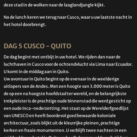
deze stad in de wolken naar de laaglandjungle kijkt.
Na de lunch keren we terug naar Cusco, waar u uw laatste nacht in
het hotel doorbrengt.
DAG 5 CUSCO - QUITO
De dag begint met ontbijt in uw hotel. We rijden dan naar de
luchthaven in Cusco voor de ochtendvlucht via Lima naar Ecuador.
U komt in de middag aan in Quito.
Uw avontuur in Quito begint op de evenaar in de weelderige
uitlopers van de Andes. Met een hoogte van 3.000 meter is Quito
de op een na hoogste hoofdstad ter wereld, en de belangrijkste
trekpleister is de prachtige oude binnenstad die werd gesticht op
een oude Inca-nederzetting. Het staat op de Werelderfgoedlijst
van UNESCO en heeft boordevol goed bewaarde koloniale
architectuur, zoals blijkt uit de kleurrijke pleinen, prachtige
kerken en fraaie monumenten. U verblijft twee nachten in een