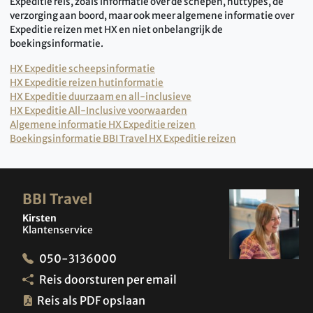
Expeditie reis, zoals informatie over de schepen, huttypes, de
verzorging aan boord, maar ook meer algemene informatie over
Expeditie reizen met HX en niet onbelangrijk de
boekingsinformatie.
HX Expeditie scheepsinformatie
HX Expeditie reizen hutinformatie
HX Expeditie duurzaam en all-inclusieve
HX Expeditie All-Inclusive voorwaarden
Algemene informatie HX Expeditie reizen
Boekingsinformatie BBI Travel HX Expeditie reizen
BBI Travel
Kirsten
Klantenservice
050-3136000
Reis doorsturen per email
Reis als PDF opslaan