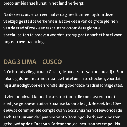
precolumbiaanse kunst in het land herbergt.
Na deze excursie van een halve dag heeft u meer tijd om deze
veelzijdige stad te verkennen. Bezoek een van de grote pleinen
van de stad of zoek een restaurant op om de regionale
specialiteiten te proeven voordat u terug gaat naar het hotel voor
nog een overnachting.
DAG 3 LIMA - CUSCO
`s Ochtends vliegt u naar Cusco, de oude zetel van het Incarijk. Een
lokale gids neemt u mee naar uw hotel om in te checken, voordat
hij u uitnodigt voor een rondleiding door deze raadselachtige stad.
U ziet indrukwekkende Inca-structuren die contrasteren met
sierlijke gebouwen uit de Spaanse koloniale tijd. Bezoek het 15e-
eeuwse ceremoniële complex van Sacsayhuaman of bewonder de
architectuur van de Spaanse Santo Domingo-kerk, een klooster
gebouwd op de ruïnes van Koricancha, de Inca-zonnetempel. Na