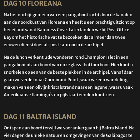
DAG 10 FLOREANA
Na het ontbijt geniet u van een pangaboottocht door de kanalen
aan de noordkust van Floreana en heeft u een prachtig uitzicht op
het eiland vanaf Baroness Cove. Later landen we bij Post Office
Bay om het historische vat te bezoeken dat al meer dan twee
eeuwen dienstdoet als postkantoor in de archipel.
Na de lunch verkent u de wonderen rond Champion Islet in een
pangaboot of aan boord van onze glass-bottom boot. Hier kunt u
snorkelen op een van de beste plekken in de archipel. Vanaf daar
gaan we verder naar Cormorant Point, waar we een wandeling
maken van een olivijnkristalstrand naar een lagune, waar u vaak
Amerikaanse flamingo`s en pijlstaarteenden kunt zien.
DAG 11 BALTRA ISLAND
Ontspan aan boord terwijl we voor anker gaan bij Baltra Island. Na
vier dagen de unieke natuur en omgevingen van de Galápagos te