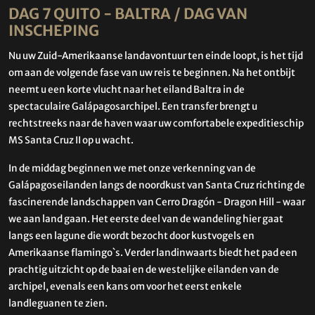
DAG 7 QUITO - BALTRA / DAG VAN
INSCHEPING
Nu uw Zuid-Amerikaanse landavontuur ten einde loopt, is het tijd
om aan de volgende fase van uw reis te beginnen. Na het ontbijt
neemt u een korte vlucht naar het eiland Baltra in de
spectaculaire Galápagosarchipel. Een transfer brengt u
rechtstreeks naar de haven waar uw comfortabele expeditieschip
MS Santa Cruz II op u wacht.
In de middag beginnen we met onze verkenning van de
Galápagoseilanden langs de noordkust van Santa Cruz richting de
fascinerende landschappen van Cerro Dragón - Dragon Hill - waar
we aan land gaan. Het eerste deel van de wandeling hier gaat
langs een lagune die wordt bezocht door kustvogels en
Amerikaanse flamingo`s. Verder landinwaarts biedt het pad een
prachtig uitzicht op de baai en de westelijke eilanden van de
archipel, evenals een kans om voor het eerst enkele
landleguanen te zien.