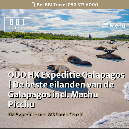
Bel BBI Travel 050 313 6000
Menu
OUD HX Expeditie Galapagos
| De beste eilanden van de
Galapagos incl. Machu
Picchu
HX Expeditie met MS Santa Cruz II