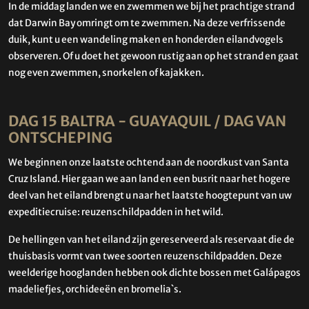
In de middag landen we en zwemmen we bij het prachtige strand
dat Darwin Bay omringt om te zwemmen. Na deze verfrissende
duik, kunt u een wandeling maken en honderden eilandvogels
observeren. Of u doet het gewoon rustig aan op het strand en gaat
nog even zwemmen, snorkelen of kajakken.
DAG 15 BALTRA - GUAYAQUIL / DAG VAN
ONTSCHEPING
We beginnen onze laatste ochtend aan de noordkust van Santa
Cruz Island. Hier gaan we aan land en een busrit naar het hogere
deel van het eiland brengt u naar het laatste hoogtepunt van uw
expeditiecruise: reuzenschildpadden in het wild.
De hellingen van het eiland zijn gereserveerd als reservaat die de
thuisbasis vormt van twee soorten reuzenschildpadden. Deze
weelderige hooglanden hebben ook dichte bossen met Galápagos
madeliefjes, orchideeën en bromelia`s.