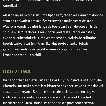
Welkom in Peru, een van de meest fascinerende landen in Zuid-
Amerika!
Als u na uw aankomst in Lima tijd heeft, raden we u aan om door de
straten te dwalen om uzelf vertrouwd te maken met de stad.
Waarom wandelt u niet langs de boulevard aan de oceaan in de
chique wijk Miraflores. Hier vindt u veel restaurants en cafés,
evenals leuke winkels. Lima wordt beschouwd als de culinaire
hoofdstad van Latijns-Amerika, dus probeer zeker lokale
gerechten zoals ceviche, dit is rauwe vis gemarineerd in
limoensap met ui en chili.
DAG 2 LIMA
Na het ontbijt geniet u van een Lima City Tour, inclusief lunch, die
u kennis laat maken met het historische centrum van Lima dat vol
staat met elegante Spaanse koloniale architectuur en nog vele
andere interessante plekken in de stad. U bezoekt ook het
fascinerende Larco-museum dat de beste privécollectie van