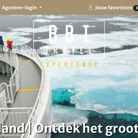
Agenten-login
Jouw favorieten
land | Ontdek het groo