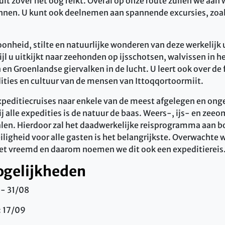
uit zover het oog reikt. Overal op onze route zullen we aan
ennen. U kunt ook deelnemen aan spannende excursies, zoa
oonheid, stilte en natuurlijke wonderen van deze werkelijk
l u uitkijkt naar zeehonden op ijsschotsen, walvissen in h
 en Groenlandse giervalken in de lucht. U
leert ook over de
dities en cultuur van de mensen van Ittoqqortoormiit.
xpeditiecruises naar enkele van de meest afgelegen en ong
ij alle expedities is de natuur de baas. Weers-, ijs- en ze
palen. Hierdoor zal het daadwerkelijke reisprogramma aan 
ligheid voor alle gasten is het belangrijkste. Overwachte 
iet vreemd en daarom noemen we dit ook een expeditiereis
ogelijkheden
 - 31/08
: 17/09