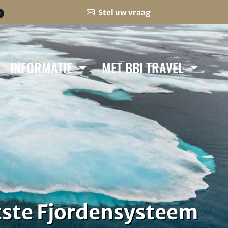
Stel uw vraag
0
INFORMATIE
MET BBI TRAVEL
tste Fjordensysteem