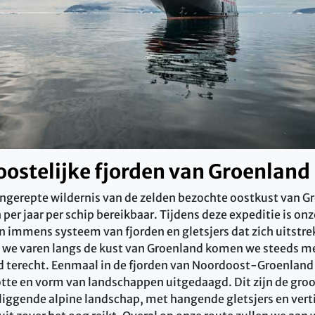
oostelijke fjorden van Groenland
ongerepte wildernis van de zelden bezochte oostkust van Gr
per jaar per schip bereikbaar.
Tijdens deze expeditie is o
n immens systeem van fjorden en gletsjers dat zich uitstr
 we varen langs de kust van Groenland komen we steeds me
d terecht. Eenmaal in de fjorden van Noordoost-Groenland
otte en vorm van landschappen uitgedaagd. Dit zijn de groo
liggende alpine landschap, met hangende gletsjers en vert