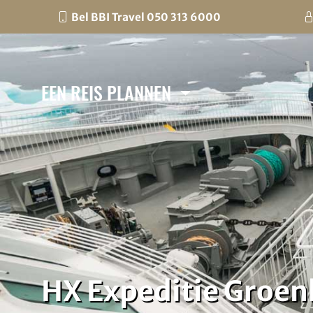
Bel BBI Travel 050 313 6000
EEN REIS PLANNEN
HX Expeditie Groen