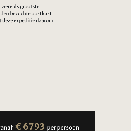
s werelds grootste
elden bezochte oostkust
kt deze expeditie daarom
€ 6793
vanaf
per persoon