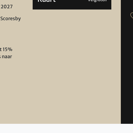
 2027
 Scoresby
ot 15%
s naar