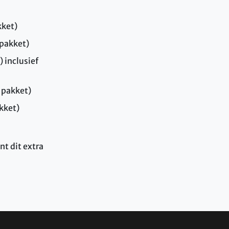
kket)
 pakket)
 inclusief
s pakket)
akket)
nt dit extra