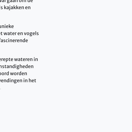
 wal gaan om de
ls kajakken en
 unieke
et water en vogels
 fascinerende
erepte wateren in
eomstandigheden
boord worden
wendingen in het
.