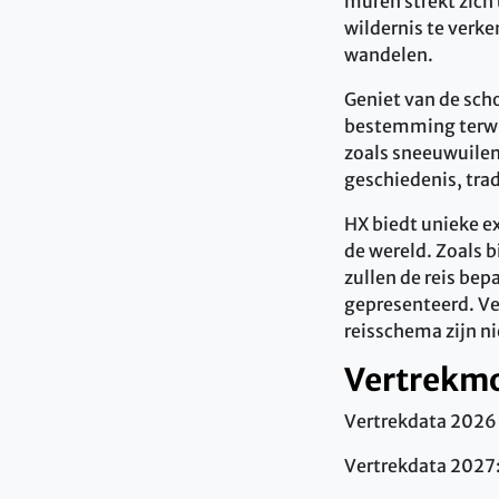
muren strekt zich 
wildernis te verk
wandelen.
Geniet van de sch
bestemming terwij
zoals sneeuwuilen
geschiedenis, tra
HX biedt unieke e
de wereld. Zoals b
zullen de reis be
gepresenteerd. Vei
reisschema zijn n
Vertrekm
Vertrekdata 2026
Vertrekdata 2027