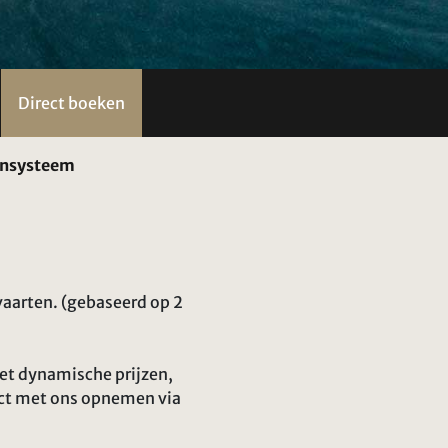
Direct boeken
densysteem
aarten. (gebaseerd op 2
met dynamische prijzen,
act met ons opnemen via