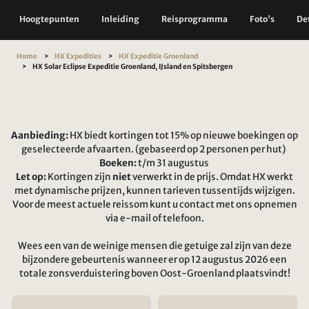
Hoogtepunten
Inleiding
Reisprogramma
Foto's
Det
Home
HX Expedities
HX Expeditie Groenland
HX Solar Eclipse Expeditie Groenland, IJsland en Spitsbergen
Aanbieding:
HX biedt kortingen tot 15% op nieuwe boekingen op
geselecteerde afvaarten. (gebaseerd op 2 personen per hut)
Boeken:
t/m 31 augustus
Let op:
Kortingen zijn
niet
verwerkt in de prijs. Omdat HX werkt
met dynamische prijzen, kunnen tarieven tussentijds wijzigen.
Voor de meest actuele reissom kunt u contact met ons opnemen
via e-mail of telefoon.
Wees een van de weinige mensen die getuige zal zijn van deze
bijzondere gebeurtenis wanneer er op 12 augustus 2026 een
totale zonsverduistering boven Oost-Groenland plaatsvindt!