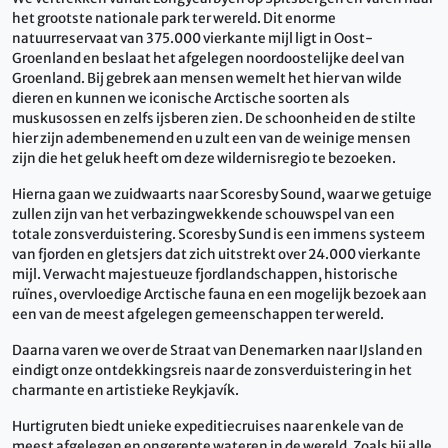
het grootste nationale park ter wereld. Dit enorme
natuurreservaat van 375.000 vierkante mijl ligt in Oost-
Groenland en beslaat het afgelegen noordoostelijke deel van
Groenland. Bij gebrek aan mensen wemelt het hier van wilde
dieren en kunnen we iconische Arctische soorten als
muskusossen en zelfs ijsberen zien. De schoonheid en de stilte
hier zijn adembenemend en u zult een van de weinige mensen
zijn die het geluk heeft om deze wildernisregio te bezoeken.
Hierna gaan we zuidwaarts naar Scoresby Sound, waar we getuige
zullen zijn van het verbazingwekkende schouwspel van een
totale zonsverduistering. Scoresby Sund is een immens systeem
van fjorden en gletsjers dat zich uitstrekt over 24.000 vierkante
mijl. Verwacht majestueuze fjordlandschappen, historische
ruïnes, overvloedige Arctische fauna en een mogelijk bezoek aan
een van de meest afgelegen gemeenschappen ter wereld.
Daarna varen we over de Straat van Denemarken naar IJsland en
eindigt onze ontdekkingsreis naar de zonsverduistering in het
charmante en artistieke Reykjavík.
Hurtigruten biedt unieke expeditiecruises naar enkele van de
meest afgelegen en ongerepte wateren in de wereld. Zoals bij alle