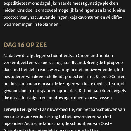
expeditieteam ons dagelijks naar de meest gunstige plekken
leiden. Ons doel is om zoveel mogelijk landingen aan land, kleine
boottochten, natuurwandelingen, kajakavonturen en wildlife-
waarnemingen in te plannen.
DAG 16 OP ZEE
Nadat we de afgelegen schoonheid van Groenland hebben
verkend, zetten we koers terug naar IJsland. Breng de tijd op zee
door met het delen van uw ervaringen met nieuwe vrienden, het
bestuderen van de verschillende projecten in het Science Center,
het luisteren naar een van de lezingen van het expeditieteam, of
gewoon door te ontspannen op het dek. Kijk uit naar de zeevogels
die ons schip volgen en houd uw ogen open voor walvissen.
Terwijl u terugdenkt aan uw expeditie, van het aanschouwen van
een totale zonsverduistering tot het bewonderen van het
bijzondere Arctische landschap, de schoonheid van Oost-
Groenland zal ongetwijfeld zijn sporen op u hebben