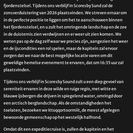
fjordenstelsel. Tijdens ons verblijf in Scoresby Sund zal de
zonsverduistering van 2026 plaatsvinden. We streven ernaar om
in de perfecte positie te liggen om het te aanschouwen binnen
het fjordenstelsel, en u zult het omringende landschap en de zee
in de duisternis zien verdwijnen en er weer uit zien komen. We
weten pas op de dag zelf waar we precies zijn, aangezien het weer
en de ijscondities een rol spelen, maar de kapitein zal ervoor
zorgen dat we naar de best mogelijke locatie varen om dit
geweldige hemelse evenement te ervaren, dat om 16:35 uur zal
plaatsvinden.
Tijdens ons verblijf in Scoresby Sound zult u een diep gevoel van
sereniteit ervaren in deze wilde en ruige regio, met witte en
blauwe ijsbergen die drijven in spiegelend water, omringd door
een arctisch berglandschap. Als de omstandigheden het
toelaten, bezoeken we Ittoqqortoormiit, de meest afgelegen
bewoonde gemeenschap op het westelijk halfrond.
Omdat dit een expeditiecruise is, zullen de kapitein en het