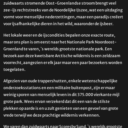
zuidwaarts stromende Oost-Groenlandse stroom brengt veel
zee-ijs rechtstreeks van de Noordelijke IJszee, wat een uitdaging
vormt voor menselijke nederzettingen, maar een paradijs creëert
voor ijsafhankelijke dieren in het wild, waaronder de ijsbeer.
Het lokale weer en de ijscondities bepalen onze exacte route,
maar ons plan is om eerst naar het Nationale Park Noordoost-
Groenland te varen, `s werelds grootste nationale park. Een
bezoek aan deze kwetsbare Arctische wildernis is een zeldzaam
voorrecht, aangezien er elk jaar maar een paar bezoekers worden
toegelaten.
Afgezien van oude trappershutten, enkele wetenschappelijke
onderzoeksstations en een militaire buitenpost, zijn er maar
weinig sporen van menselijk leven in dit 375.000 vierkante mijl
grote park. Wees ervan verzekerd dat dit een van de stilste
plekken op aarde is en u zult genieten van een gevoel van grote
vrede terwijl we deze prachtige wildernis verkennen.
We varen dan zuidwaarts naar Scoresby Sund, `s werelds grootste