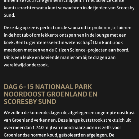
inheemse Arctische gemeenschappen. In het Science Center
komt u erachter wat u kunt verwachten in de fjorden van Scoresby
Sund.
Deze dag op zee is perfect om de sauna uit te proberen, te luieren
in de hot tub of om lekker te ontspannen in de lounge met een
boek. Bent u geïnteresseerd in wetenschap? Dan kunt u ook
meedoen met een van de Citizen Science-projecten aan boord.
Dit is een leuke en boeiende manier om bij te dragen aan
wereldwijd onderzoek.
DAG 6-15 NATIONAAL PARK
NOORDOOST GROENLAND EN
SCORESBY SUND
We zullen de komende dagen de afgelegen en ongerepte oostkust
van Groenland verkennen. Deze lange kuststrook strekt zich uit
over meer dan 1.740 mijl van noord naar zuid en is zelfs voor
Groenlandse normen koud, geïsoleerd en afgelegen. De