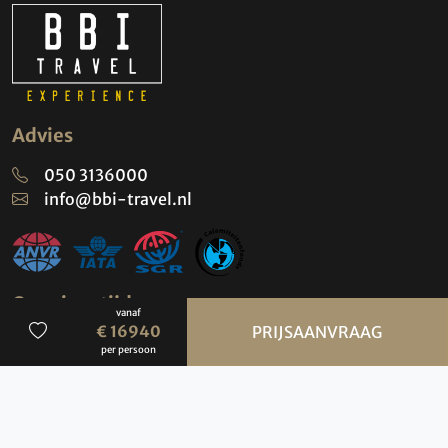
Advies
050 3136000
info@bbi-travel.nl
Openingstijden
vanaf
BBI Travel
€ 16940
PRIJSAANVRAAG
per persoon
maandag t/m vrijdag
09:00-17:00 uur
(Bezoek uitsluitend op afspraak)
Contact