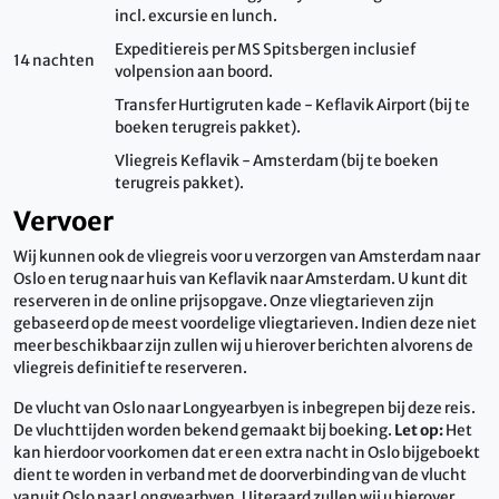
incl. excursie en lunch.
Expeditiereis per MS Spitsbergen inclusief
14 nachten
volpension aan boord.
Transfer Hurtigruten kade - Keflavik Airport (bij te
boeken terugreis pakket).
Vliegreis Keflavik - Amsterdam (bij te boeken
terugreis pakket).
Vervoer
Wij kunnen ook de vliegreis voor u verzorgen van Amsterdam naar
Oslo en terug naar huis van Keflavik naar Amsterdam. U kunt dit
reserveren in de online prijsopgave. Onze vliegtarieven zijn
gebaseerd op de meest voordelige vliegtarieven. Indien deze niet
meer beschikbaar zijn zullen wij u hierover berichten alvorens de
vliegreis definitief te reserveren.
De vlucht van Oslo naar Longyearbyen is inbegrepen bij deze reis.
De vluchttijden worden bekend gemaakt bij boeking.
Let op:
Het
kan hierdoor voorkomen dat er een extra nacht in Oslo bijgeboekt
dient te worden in verband met de doorverbinding van de vlucht
vanuit Oslo naar Longyearbyen. Uiteraard zullen wij u hierover