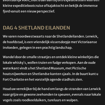
avontuurlijk voelt, sluit u dan aan bij ons expeditieteam voor een
kleine expeditiebootcruise of kajaktocht en bekijk de immense
fjord vanuit een nieuw perspectief.
DAG 4 SHETLAND EILANDEN
We varen noordwestwaarts naar de Shetlandeilanden. Lerwick,
de hoofdstad, is een vriendelijk vissersdorpje met Victoriaanse
invloeden, gelegen in een prachtig landschap.
Wandel door de smalle straatjes en ontdek kleine winkeltjes die
lokale whisky`s, wollen truien en fudge verkopen. Aan de oude
waterkant vindt u het Shetland Museum, met Pictische
houtsnijwerken en Shetlandse kanten sjaals. In de buurt kunt u
Fort Charlotte en het vorstelijk ogende stadhuis zien.
Houd uw verrekijker bij de hand om langs de stranden van Lerwick
naar grijze en gewone zeehonden te speuren, evenals naar lokale
vogels zoals roodkeelduikers, tureluurs en wulpen.