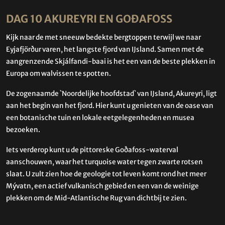
DAG 10 AKUREYRI EN GOÐAFOSS
Kijk naar de met sneeuw bedekte bergtoppen terwijl we naar
Eyjafjörður varen, het langste fjord van IJsland. Samen met de
aangrenzende Skjálfandi-baai is het een van de beste plekken in
Europa om walvissen te spotten.
De zogenaamde `Noordelijke hoofdstad` van IJsland, Akureyri, ligt
aan het begin van het fjord. Hier kunt u genieten van de oase van
een botanische tuin en lokale eetgelegenheden en musea
bezoeken.
Iets verderop kunt u de pittoreske Goðafoss-waterval
aanschouwen, waar het turquoise water tegen zwarte rotsen
slaat. U zult zien hoe de geologie tot leven komt rond het meer
Mývatn, een actief vulkanisch gebied en een van de weinige
plekken om de Mid-Atlantische Rug van dichtbij te zien.