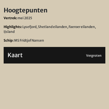
Hoogtepunten
Vertrek:
mei 2025
Highlights:
Lysefjord, Shetland eilanden, Faeroer eilanden,
IJsland
Schip
:
MS Fridtjof Nansen
Kaart
Vergroten