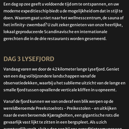
Een dag op zee geeft u voldoende tijd om te ontspannen, en uw
moderne expeditieschip biedt u de mogelijkheid om dat in stijl te
doen. Waarom gaat u niet naar het wellnesscentrum, de sauna of
het infinity-zwembad? U zult zeker genieten van onze heerlijke,
lokaal geproduceerde Scandinavische en internationale
gerechten die in de drie restaurants worden geserveerd.
DAG 3 LYSEFJORD
Vandaag varen we door de 42 kilometer lange Lysefjord. Geniet
van een dag vol bijzondere landschappen vanaf de
observatiedekken, waarbij u het sublieme uitzicht van de lange en
smalle fjord tussen opvallende verticale kliffen in u opneemt.
Vanaf de fjord kunnen we van onderaf een blik werpen op de
wereldberoemde Preekstoelrots - Preikestolen - en uitkijken
naar de even beroemde Kjæragbolten, een gigantische rots die
gevaarlijk vast lijkt te zitten in een bergspleet. Als u zich