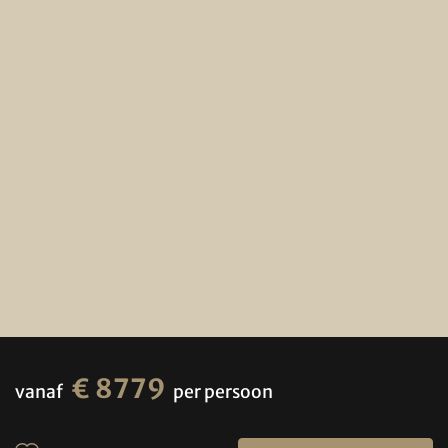
€ 8779
vanaf
per persoon