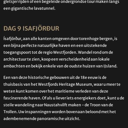
gletsjer rijden of een begeleide ondergrondse tour maken langs
een gigantische lavatunnel.
DAG 9 ISAFJÖRÐUR
Ísafjörður, aan alle kanten omgeven door torenhoge bergen, is
een bijna perfecte natuurlijke haven en een uitstekende
toegangspoort tot de regio Westfjorden. Wandel rond om de
architectuur te zien, koop een verscheidenheid aan lokale
ambachten en bekijk enkele van de oudste huizen van IJsland.
Een van deze historische gebouwen uit de 18e eeuw is de
thuisbasis van het Westfjords Heritage Museum, waar u meer te
weten kunt komen over het maritieme verleden van deze
fascinerende haven. Of als u liever iets energiekers doet, kunt u de
steile wandeling naar Naustahvilft maken - de Troon van de
Trollen. Uw inspanningen worden bovenaan beloond met het
adembenemende panoramische uitzicht.