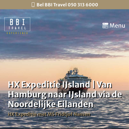
Bel BBI Travel 050 313 6000
Menu
HX Expeditie IJsland | Van
Hamburg naar IJsland via de
Noordelijke Eilanden
HX Expeditie met MS Fridtjof Nansen