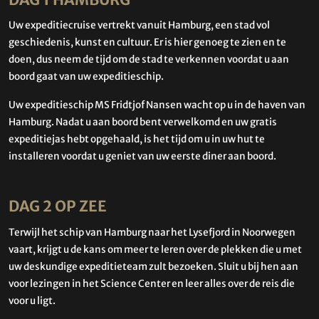
Uw expeditiecruise vertrekt vanuit Hamburg, een stad vol
geschiedenis, kunst en cultuur. Er is hier genoeg te zien en te
doen, dus neem de tijd om de stad te verkennen voordat u aan
boord gaat van uw expeditieschip.
Uw expeditieschip MS Fridtjof Nansen wacht op u in de haven van
Hamburg. Nadat u aan boord bent verwelkomd en uw gratis
expeditiejas hebt opgehaald, is het tijd om u in uw hut te
installeren voordat u geniet van uw eerste diner aan boord.
DAG 2 OP ZEE
Terwijl het schip van Hamburg naar het Lysefjord in Noorwegen
vaart, krijgt u de kans om meer te leren over de plekken die u met
uw deskundige expeditieteam zult bezoeken. Sluit u bij hen aan
voor lezingen in het Science Center en leer alles over de reis die
voor u ligt.