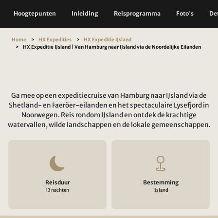
Hoogtepunten
Inleiding
Reisprogramma
Foto's
Det
Home
HX Expedities
HX Expeditie IJsland
HX Expeditie IJsland | Van Hamburg naar IJsland via de Noordelijke Eilanden
Ga mee op een expeditiecruise van Hamburg naar IJsland via de
Shetland- en Faeröer-eilanden en het spectaculaire Lysefjord in
Noorwegen. Reis rondom IJsland en ontdek de krachtige
watervallen, wilde landschappen en de lokale gemeenschappen.
Reisduur
Bestemming
13 nachten
IJsland