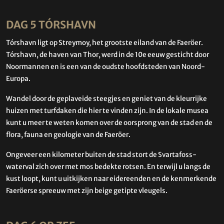
DAG 5 TÓRSHAVN
Tórshavn ligt op Streymoy, het grootste eiland van de Faeröer.
Tórshavn, de haven van Thor, werd in de 10e eeuw gesticht door
Noormannen en is een van de oudste hoofdsteden van Noord-
Europa.
Wandel door de geplaveide steegjes en geniet van de kleurrijke
huizen met turfdaken die hier te vinden zijn. In de lokale musea
kunt u meer te weten komen over de oorsprong van de stad en de
flora, fauna en geologie van de Faeröer.
Ongeveer een kilometer buiten de stad stort de Svartafoss-
waterval zich over met mos bedekte rotsen. En terwijl u langs de
kust loopt, kunt u uitkijken naar eidereenden en de kenmerkende
Faeröerse spreeuw met zijn beige getipte vleugels.