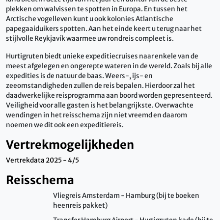
plekken om walvissen te spotten in Europa. En tussen het
Arctische vogelleven kunt u ook kolonies Atlantische
papegaaiduikers spotten. Aan het einde keert u terug naar het
stijlvolle Reykjavík waarmee uw rondreis compleet is.
Hurtigruten biedt unieke expeditiecruises naar enkele van de
meest afgelegen en ongerepte wateren in de wereld. Zoals bij alle
expedities is de natuur de baas. Weers-, ijs- en
zeeomstandigheden zullen de reis bepalen. Hierdoor zal het
daadwerkelijke reisprogramma aan boord worden gepresenteerd.
Veiligheid voor alle gasten is het belangrijkste. Overwachte
wendingen in het reisschema zijn niet vreemd en daarom
noemen we dit ook een expeditiereis.
Vertrekmogelijkheden
Vertrekdata 2025 - 4/5
Reisschema
Vliegreis Amsterdam - Hamburg (bij te boeken
heenreis pakket)