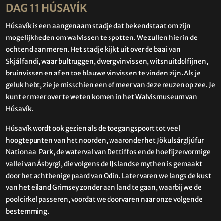
DAG 11 HÚSAVÍK
Húsavík is een aangenaam stadje dat bekendstaat om zijn
mogelijkheden om walvissen te spotten. We zullen hier in de
ochtend aanmeren. Het stadje kijkt uit over de baai van
Skjálfandi, waar bultruggen, dwergvinvissen, witsnuitdolfijnen,
bruinvissen en af en toe blauwe vinvissen te vinden zijn. Als je
geluk hebt, zie je misschien een of meer van deze reuzen op zee. Je
kunt er meer over te weten komen in het Walvismuseum van
Húsavík.
Húsavík wordt ook gezien als de toegangspoort tot veel
hoogtepunten van het noorden, waaronder het Jökulsárgljúfur
Nationaal Park, de waterval van Dettiffos en de hoefijzervormige
vallei van Ásbyrgi, die volgens de IJslandse mythen is gemaakt
door het achtbenige paard van Odin. Later varen we langs de kust
van het eiland Grimsey zonder aan land te gaan, waarbij we de
poolcirkel passeren, voordat we doorvaren naar onze volgende
bestemming.