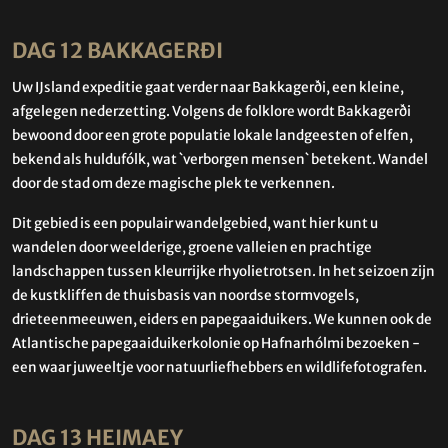
DAG 12 BAKKAGERÐI
Uw IJsland expeditie gaat verder naar Bakkagerði, een kleine,
afgelegen nederzetting. Volgens de folklore wordt Bakkagerði
bewoond door een grote populatie lokale landgeesten of elfen,
bekend als huldufólk, wat `verborgen mensen` betekent. Wandel
door de stad om deze magische plek te verkennen.
Dit gebied is een populair wandelgebied, want hier kunt u
wandelen door weelderige, groene valleien en prachtige
landschappen tussen kleurrijke rhyolietrotsen. In het seizoen zijn
de kustkliffen de thuisbasis van noordse stormvogels,
drieteenmeeuwen, eiders en papegaaiduikers. We kunnen ook de
Atlantische papegaaiduikerkolonie op Hafnarhólmi bezoeken -
een waar juweeltje voor natuurliefhebbers en wildlifefotografen.
DAG 13 HEIMAEY