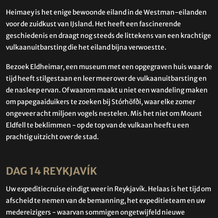
Heimaey is het enige bewoonde eiland in de Westman-eilanden
voor de zuidkust van IJsland. Het heeft een fascinerende
geschiedenis en draagt nog steeds de littekens van een krachtige
vulkaanuitbarsting die het eiland bijna verwoestte.
Bezoek Eldheimar, een museum met een opgegraven huis waar de
tijd heeft stilgestaan en leer meer over de vulkaanuitbarsting en
de nasleep ervan. Of waarom maakt u niet een wandeling maken
om papegaaiduikers te zoeken bij Stórhöfði, waar elke zomer
ongeveer acht miljoen vogels nestelen. Mis het niet om Mount
Eldfell te beklimmen - op de top van de vulkaan heeft u een
prachtig uitzicht over de stad.
DAG 14 REYKJAVÍK
Uw expeditiecruise eindigt weer in Reykjavík. Helaas is het tijd om
afscheid te nemen van de bemanning, het expeditieteam en uw
medereizigers - waarvan sommigen ongetwijfeld nieuwe