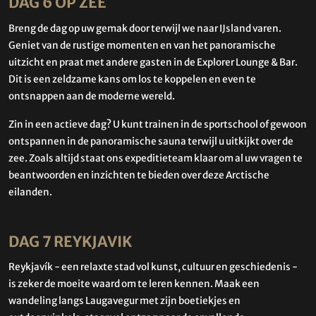
DAG 6 OP ZEE
Breng de dag op uw gemak door terwijl we naar IJsland varen.
Geniet van de rustige momenten en van het panoramische
uitzicht en praat met andere gasten in de Explorer Lounge & Bar.
Dit is een zeldzame kans om los te koppelen en even te
ontsnappen aan de moderne wereld.
Zin in een actieve dag? U kunt trainen in de sportschool of gewoon
ontspannen in de panoramische sauna terwijl u uitkijkt over de
zee. Zoals altijd staat ons expeditieteam klaar om al uw vragen te
beantwoorden en inzichten te bieden over deze Arctische
eilanden.
DAG 7 REYKJAVIK
Reykjavík - een relaxte stad vol kunst, cultuur en geschiedenis -
is zeker de moeite waard om te leren kennen. Maak een
wandeling langs Laugavegur met zijn boetiekjes en