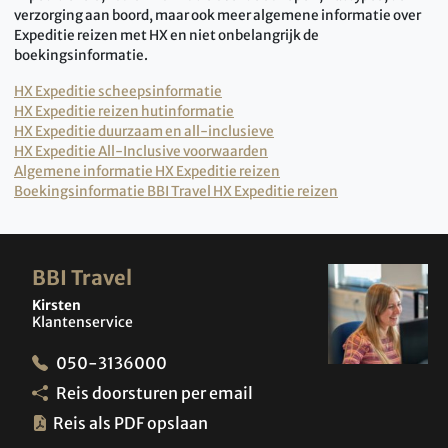
verzorging aan boord, maar ook meer algemene informatie over
Expeditie reizen met HX en niet onbelangrijk de
boekingsinformatie.
HX Expeditie scheepsinformatie
HX Expeditie reizen hutinformatie
HX Expeditie duurzaam en all-inclusieve
HX Expeditie All-Inclusive voorwaarden
Algemene informatie HX Expeditie reizen
Boekingsinformatie BBI Travel HX Expeditie reizen
BBI Travel
Kirsten
Klantenservice
050-3136000
Reis doorsturen per email
Reis als PDF opslaan