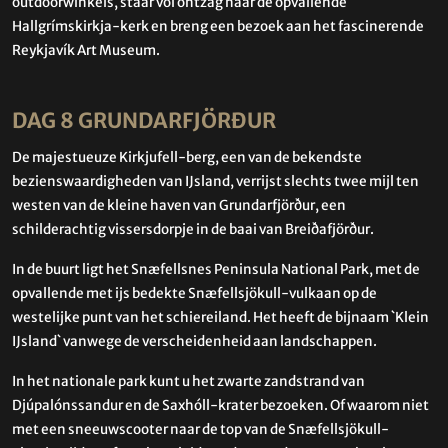
outdoorwinkels, staar vol ontzag naar de opvallende
Hallgrímskirkja-kerk en breng een bezoek aan het fascinerende
Reykjavík Art Museum.
DAG 8 GRUNDARFJÖRÐUR
De majestueuze Kirkjufell-berg, een van de bekendste
bezienswaardigheden van IJsland, verrijst slechts twee mijl ten
westen van de kleine haven van Grundarfjörður, een
schilderachtig vissersdorpje in de baai van Breiðafjörður.
In de buurt ligt het Snæfellsnes Peninsula National Park, met de
opvallende met ijs bedekte Snæfellsjökull-vulkaan op de
westelijke punt van het schiereiland. Het heeft de bijnaam `Klein
IJsland` vanwege de verscheidenheid aan landschappen.
In het nationale park kunt u het zwarte zandstrand van
Djúpalónssandur en de Saxhóll-krater bezoeken. Of waarom niet
met een sneeuwscooter naar de top van de Snæfellsjökull-