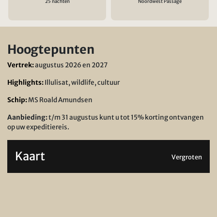
25 nachten
Noordwest Passage
Hoogtepunten
Vertrek:
augustus 2026 en 2027
Highlights:
Illulisat, wildlife, cultuur
Schip:
MS Roald Amundsen
Aanbieding:
t/m 31 augustus kunt u tot 15% korting ontvangen
op uw expeditiereis.
Kaart
Vergroten