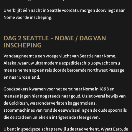
U verblijft één nacht in Seattle voordat u morgen doorvliegt naar
Nome voor de inscheping.
DAG 2 SEATTLE - NOME / DAG VAN
INSCHEPING
Vandaag neemt u een vroege vlucht van Seattle naar Nome,
Alaska, waar uw ultramoderne expeditieschip u opwacht om u
mee te nemen op een reis door de beroemde Northwest Passage
en naar Groenland.
Goudzoekers kwamen voor het eerst naar Nome in 1898 en
mensen jagen hier nog steeds naar goud. U ziet overal bewijs van
de Gold Rush, waaronder verlaten baggermolens,
stoommachines van rond de eeuwwisseling en de oude spoorrails
die de stad een unieke en intrigerende sfeer geven.
U bent in goed gezelschap terwijl u de stad verkent. Wyatt Earp, de