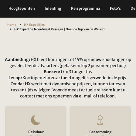
Hoogtepunten
Inleiding
Reisprogramma
Foto's
Det
Home
HX Expedities
HX Expeditie Noordwest Passage | Naar de Top van de Wereld
Aanbieding:
HX biedt kortingen tot 15% op nieuwe boekingen op
geselecteerde afvaarten. (gebaseerd op 2 personen per hut)
Boeken:
t/m 31 augustus
Let op:
Kortingen zijn zo actueel mogelijk verwerkt in de prijs.
Omdat HX werkt met dynamische prijzen, kunnen tarieven
tussentijds wijzigen. Voor de meest actuele reissom kunt u
contact met ons opnemen via e-mail of telefoon.
Reisduur
Bestemming