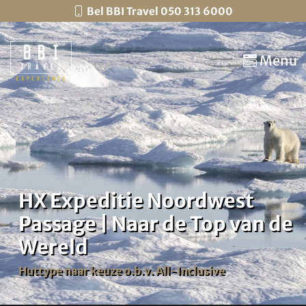
Bel BBI Travel 050 313 6000
Menu
HX Expeditie Noordwest
Passage | Naar de Top van de
Wereld
Huttype naar keuze o.b.v. All-Inclusive