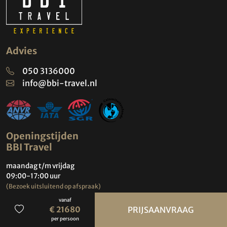
Advies
050 3136000
info@bbi-travel.nl
Openingstijden
BBI Travel
maandag t/m vrijdag
09:00-17:00 uur
(Bezoek uitsluitend op afspraak)
vanaf
Contact
€ 21680
PRIJSAANVRAAG
per persoon
Groningen Airport