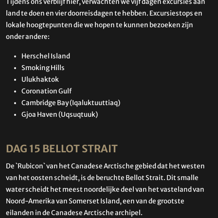
Tijdens ons verblijf hier, verwachten we vijf dagen excursies aan
land te doen en vier doorreisdagen te hebben. Excursiestops en
lokale hoogtepunten die we hopen te kunnen bezoeken zijn
onder andere:
Herschel Island
Smoking Hills
Ulukhaktok
Coronation Gulf
Cambridge Bay (Iqaluktuuttiaq)
Gjoa Haven (Uqsuqtuuk)
DAG 15 BELLOT STRAIT
De `Rubicon` van het Canadese Arctische gebied dat het westen
van het oosten scheidt, is de beruchte Bellot Strait. Dit smalle
water scheidt het meest noordelijke deel van het vasteland van
Noord-Amerika van Somerset Island, een van de grootste
eilanden in de Canadese Arctische archipel.