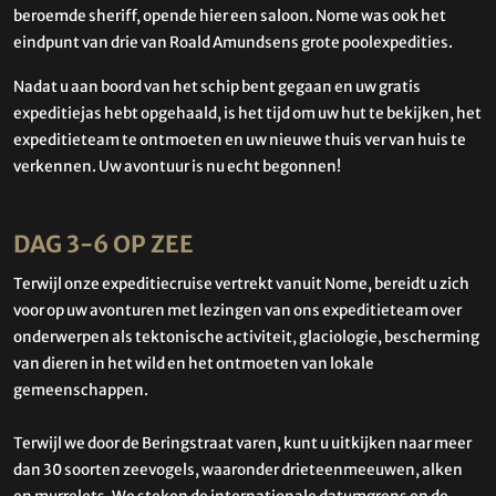
beroemde sheriff, opende hier een saloon. Nome was ook het
eindpunt van drie van Roald Amundsens grote poolexpedities.
Nadat u aan boord van het schip bent gegaan en uw gratis
expeditiejas hebt opgehaald, is het tijd om uw hut te bekijken, het
expeditieteam te ontmoeten en uw nieuwe thuis ver van huis te
verkennen. Uw avontuur is nu echt begonnen!
DAG 3-6 OP ZEE
Terwijl onze expeditiecruise vertrekt vanuit Nome, bereidt u zich
voor op uw avonturen met lezingen van ons expeditieteam over
onderwerpen als tektonische activiteit, glaciologie, bescherming
van dieren in het wild en het ontmoeten van lokale
gemeenschappen.
Terwijl we door de Beringstraat varen, kunt u uitkijken naar meer
dan 30 soorten zeevogels, waaronder drieteenmeeuwen, alken