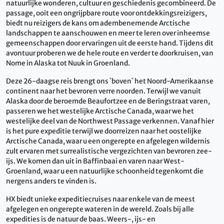
natuurlijke wonderen, cultuur en geschiedenis gecombineerd. De
passage, ooit een ongrijpbare route voor ontdekkingsreizigers,
biedt nu reizigers de kans om adembenemende Arctische
landschappen te aanschouwen en meer te leren over inheemse
gemeenschappen door ervaringen uit de eerste hand. Tijdens dit
avontuur proberen we de hele route en verder te doorkruisen, van
Nome in Alaska tot Nuuk in Groenland.
Deze 26-daagse reis brengt ons `boven` het Noord-Amerikaanse
continent naar het bevroren verre noorden. Terwijl we vanuit
Alaska door de beroemde Beaufortzee en de Beringstraat varen,
passeren we het westelijke Arctische Canada, waar we het
westelijke deel van de Northwest Passage verkennen. Vanaf hier
is het pure expeditie terwijl we doorreizen naar het oostelijke
Arctische Canada, waar u een ongerepte en afgelegen wildernis
zult ervaren met surrealistische vergezichten van bevroren zee-
ijs. We komen dan uit in Baffinbaai en varen naar West-
Groenland, waar u een natuurlijke schoonheid tegenkomt die
nergens anders te vinden is.
HX biedt unieke expeditiecruises naar enkele van de meest
afgelegen en ongerepte wateren in de wereld. Zoals bij alle
expedities is de natuur de baas. Weers-, ijs- en