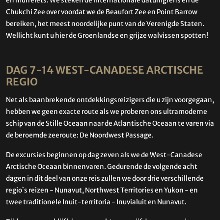
en murrelets. We steken de internationale datumgrens en de
Chukchi Zee over voordat we de Beaufort Zee en Point Barrow
bereiken, het meest noordelijke punt van de Verenigde Staten.
Wellicht kunt u hier de Groenlandse en grijze walvissen spotten!
DAG 7-14 WEST-CANADESE ARCTISCHE
REGIO
Net als baanbrekende ontdekkingsreizigers die u zijn voorgegaan,
hebben we geen exacte route als we proberen ons ultramoderne
schip van de Stille Oceaan naar de Atlantische Oceaan te varen via
de beroemde zeeroute: De Noordwest Passage.
De excursies beginnen op dag zeven als we de West-Canadese
Arctische Oceaan binnenvaren. Gedurende de volgende acht
dagen in dit deel van onze reis zullen we door drie verschillende
regio`s reizen - Nunavut, Northwest Territories en Yukon - en
twee traditionele Inuit-territoria - Inuvialuit en Nunavut.