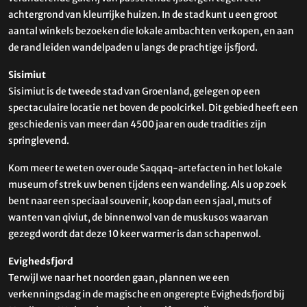
achtergrond van kleurrijke huizen. In de stad kunt u een groot
aantal winkels bezoeken die lokale ambachten verkopen, en aan
de rand leiden wandelpaden u langs de prachtige ijsfjord.
Sisimiut
Sisimiut is de tweede stad van Groenland, gelegen op een
spectaculaire locatie net boven de poolcirkel. Dit gebied heeft een
geschiedenis van meer dan 4500 jaar en oude tradities zijn
springlevend.
Kom meer te weten over oude Saqqaq-artefacten in het lokale
museum of strek uw benen tijdens een wandeling. Als u op zoek
bent naar een speciaal souvenir, koop dan een sjaal, muts of
wanten van qiviut, de binnenwol van de muskusos waarvan
gezegd wordt dat deze 10 keer warmer is dan schapenwol.
Evighedsfjord
Terwijl we naar het noorden gaan, plannen we een
verkenningsdag in de magische en ongerepte Evighedsfjord bij