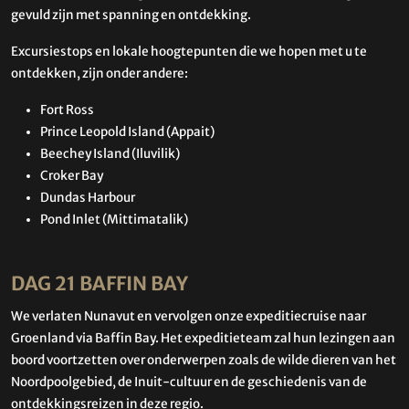
gevuld zijn met spanning en ontdekking.
Excursiestops en lokale hoogtepunten die we hopen met u te
ontdekken, zijn onder andere:
Fort Ross
Prince Leopold Island (Appait)
Beechey Island (Iluvilik)
Croker Bay
Dundas Harbour
Pond Inlet (Mittimatalik)
DAG 21 BAFFIN BAY
We verlaten Nunavut en vervolgen onze expeditiecruise naar
Groenland via Baffin Bay. Het expeditieteam zal hun lezingen aan
boord voortzetten over onderwerpen zoals de wilde dieren van het
Noordpoolgebied, de Inuit-cultuur en de geschiedenis van de
ontdekkingsreizen in deze regio.