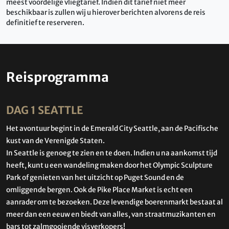
meest voordelige vliegtarief. Indien dit tarief niet meer
beschikbaar is zullen wij u hierover berichten alvorens de reis
definitief te reserveren.
Reisprogramma
DAG 1 SEATTLE
Het avontuur begint in de Emerald City Seattle, aan de Pacifische
kust van de Verenigde Staten.
In Seattle is genoeg te zien en te doen. Indien u na aankomst tijd
heeft, kunt u een wandeling maken door het Olympic Sculpture
Park of genieten van het uitzicht op Puget Sound en de
omliggende bergen. Ook de Pike Place Market is echt een
aanrader om te bezoeken. Deze levendige boerenmarkt bestaat al
meer dan een eeuw en biedt van alles, van straatmuzikanten en
bars tot zalmgooiende visverkopers!