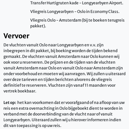
Transfer Hurtigruten kade - Longyearbyen Airport.
Vliegreis Longyearbyen - Oslo in Economy Class.
Vliegreis Oslo - Amsterdam (bij te boeken terugreis
pakket).
Vervoer
De vluchten vanuit Oslo naar Longyearbyen en v.v. zijn
inbegrepen in dit pakket, bij boeking worden de tijden bekend
gemaakt. De vluchten vanuit Amsterdam naar Oslo kunnen wij
ook voor u reserveren. De prijzen en de tijden van de vluchten
vanuit Amsterdam naar Oslo en vanuit Oslo naar Amsterdam zijn
onder voorbehoud en moeten wij aanvragen. Wij zullen u uiteraard
over deze tarieven en tijden berichten alvorens de vliegreis
definitief te reserveren. Vluchten zijn vanaf 11 maanden voor
vertrek boekbaar.
Let op:
het kan voorkomen dat er voorafgaand of na afloop van uw
reis een extra overnachting in Oslo bijgeboekt dient te worden in
verband met de doorverbinding van de vlucht naar of vanuit
Longyearbyen. Uiteraard zullen wij u hierover informeren indien
dit van toepassing is op uw reis.