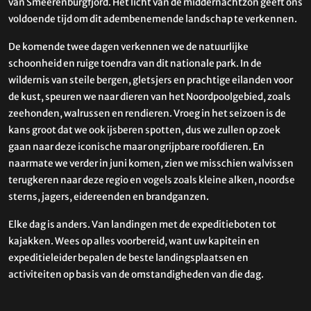
van Smeerenburgfjord. Het licht van de middernachtzon geeft ons
voldoende tijd om dit adembenemende landschap te verkennen.
De komende twee dagen verkennen we de natuurlijke
schoonheid en ruige toendra van dit nationale park. In de
wildernis van steile bergen, gletsjers en prachtige eilanden voor
de kust, speuren we naar dieren van het Noordpoolgebied, zoals
zeehonden, walrussen en rendieren. Vroeg in het seizoen is de
kans groot dat we ook ijsberen spotten, dus we zullen op zoek
gaan naar deze iconische maar ongrijpbare roofdieren. En
naarmate we verder in juni komen, zien we misschien walvissen
terugkeren naar deze regio en vogels zoals kleine alken, noordse
sterns, jagers, eidereenden en brandganzen.
Elke dag is anders. Van landingen met de expeditieboten tot
kajakken. Wees op alles voorbereid, want uw kapitein en
expeditieleider bepalen de beste landingsplaatsen en
activiteiten op basis van de omstandigheden van die dag.