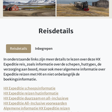
Reisdetails
Reisdetails
Inbegrepen
In onderstaande links zijn meer details te lezen over deze HX
Expeditie reis, zoals informatie over de schepen, huttypes, de
verzorging aan boord, maar ook meer algemene informatie over
Expeditie reizen met HX en niet onbelangrijk de
boekingsinformatie.
HX Expeditie scheepsinformatie
HX Expeditie reizen hutinformatie
HX Expeditie duurzaam en all-inclusieve
HX Expeditie All-Inclusive voorwaarden
Algemene informatie HX Expeditie reizen