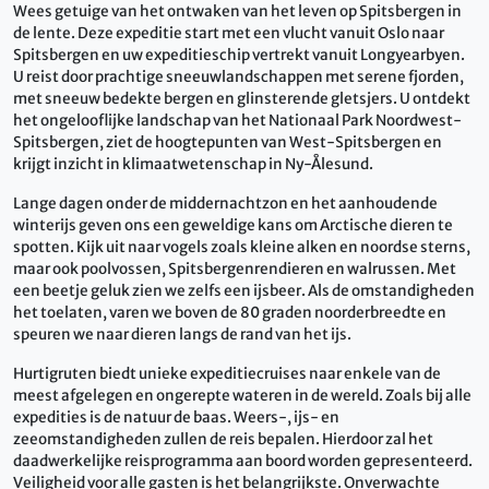
Wees getuige van het ontwaken van het leven op Spitsbergen in
de lente. Deze expeditie start met een vlucht vanuit Oslo naar
Spitsbergen en uw expeditieschip vertrekt vanuit Longyearbyen.
U reist door prachtige sneeuwlandschappen met serene fjorden,
met sneeuw bedekte bergen en glinsterende gletsjers. U ontdekt
het ongelooflijke landschap van het Nationaal Park Noordwest-
Spitsbergen, ziet de hoogtepunten van West-Spitsbergen en
krijgt inzicht in klimaatwetenschap in Ny-Ålesund.
Lange dagen onder de middernachtzon en het aanhoudende
winterijs geven ons een geweldige kans om Arctische dieren te
spotten. Kijk uit naar vogels zoals kleine alken en noordse sterns,
maar ook poolvossen, Spitsbergenrendieren en walrussen. Met
een beetje geluk zien we zelfs een ijsbeer. Als de omstandigheden
het toelaten, varen we boven de 80 graden noorderbreedte en
speuren we naar dieren langs de rand van het ijs.
Hurtigruten biedt unieke expeditiecruises naar enkele van de
meest afgelegen en ongerepte wateren in de wereld. Zoals bij alle
expedities is de natuur de baas. Weers-, ijs- en
zeeomstandigheden zullen de reis bepalen. Hierdoor zal het
daadwerkelijke reisprogramma aan boord worden gepresenteerd.
Veiligheid voor alle gasten is het belangrijkste. Onverwachte