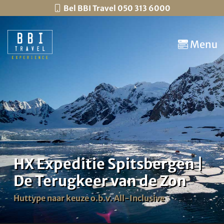
Bel BBI Travel 050 313 6000
Menu
HX Expeditie Spitsbergen |
De Terugkeer van de Zon
Huttype naar keuze o.b.v. All-Inclusive