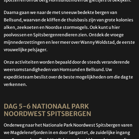
spotten en om de berg Hornsundtind en de gletsjers te bekijken.
Daarna gaan we naar de met sneeuw bedekte bergen van
Bellsund, waarvan de kliffen de thuisbasis zijn van grote kolonies
alken, zeekoeten en Noordse stormvogels. Ook kunt u hier
poolvossen en Spitsbergenrendieren zien. Ontdek de vroege
mijnnederzettingen en leer meer over Wanny Woldstad, de eerste
vrouwelijke pelsjager.
Onze activiteiten worden bepaald door de steeds veranderende
weersomstandigheden van Hornsund en Bellsund. Uw
expeditieteam beslist over de beste mogelijkheden om die dag te
verkennen.
DAG 5-6 NATIONAAL PARK
NOORDWEST SPITSBERGEN
Onderweg naar het Nationale Park Noordwest Spitsbergen varen
we Magdelenefjorden in en door Sørgattet, de zuidelijke ingang