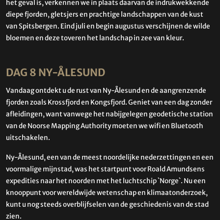
het geval is, verkennen we in plaats daarvan de indrukwekkende
diepe fjorden, gletsjers en prachtige landschappen van de kust
van Spitsbergen. Eind juli en begin augustus verschijnen de wilde
bloemen en deze toveren het landschap in zee van kleur.
DAG 8 NY-ÅLESUND
Vandaag ontdekt u de rust van Ny-Ålesund en de aangrenzende
fjorden zoals Krossfjord en Kongsfjord. Geniet van een dag zonder
afleidingen, want vanwege het nabijgelegen geodetische station
van de Noorse Mapping Authority moeten we wifi en Bluetooth
uitschakelen.
Ny-Ålesund, een van de meest noordelijke nederzettingen en een
voormalige mijnstad, was het startpunt voor Roald Amundsens
expedities naar het noorden met het luchtschip `Norge`. Nu een
knooppunt voor wereldwijde wetenschap en klimaatonderzoek,
kunt u nog steeds overblijfselen van de geschiedenis van de stad
zien.