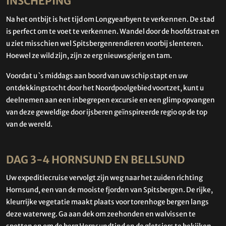
INSCHEPING
Na het ontbijt is het tijd om Longyearbyen te verkennen. De stad
is perfect om te voet te verkennen. Wandel door de hoofdstraat en
u ziet misschien wel Spitsbergenrendieren voorbij slenteren.
Hoewel ze wild zijn, zijn ze erg nieuwsgierig en tam.
Voordat u `s middags aan boord van uw schip stapt en uw
ontdekkingstocht door het Noordpoolgebied voortzet, kunt u
deelnemen aan een inbegrepen excursie en een glimp opvangen
van deze geweldige door ijsberen geïnspireerde regio op de top
van de wereld.
DAG 3-4 HORNSUND EN BELLSUND
Uw expeditiecruise vervolgt zijn weg naar het zuiden richting
Hornsund, een van de mooiste fjorden van Spitsbergen. De rijke,
kleurrijke vegetatie maakt plaats voor torenhoge bergen langs
deze waterweg. Ga aan dek om zeehonden en walvissen te