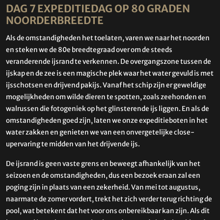
DAG 7 EXPEDITIEDAG OP 80 GRADEN
NOORDERBREEDTE
Als de omstandigheden het toelaten, varen we naar het noorden
en steken we de 80e breedtegraad over om de steeds
veranderende ijsrand te verkennen. De overgangszone tussen de
ijskap en de zee is een magische plek waar het water gevuld is met
ijsschotsen en drijvend pakijs. Vanaf het schip zijn er geweldige
mogelijkheden om wilde dieren te spotten, zoals zeehonden en
walrussen die fotogeniek op het glinsterende ijs liggen. En als de
omstandigheden goed zijn, laten we onze expeditieboten in het
water zakken en genieten we van een onvergetelijke close-
upervaring te midden van het drijvende ijs.
De ijsrand is geen vaste grens en beweegt afhankelijk van het
seizoen en de omstandigheden, dus een bezoek eraan zal een
poging zijn in plaats van een zekerheid. Van mei tot augustus,
naarmate de zomer vordert, trekt het zich verder terug richting de
pool, wat betekent dat het voor ons onbereikbaar kan zijn. Als dit