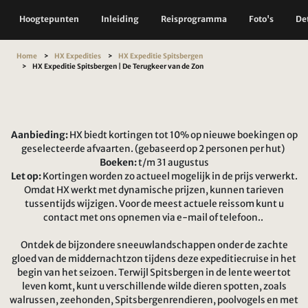
Hoogtepunten
Inleiding
Reisprogramma
Foto's
Det
Home
HX Expedities
HX Expeditie Spitsbergen
HX Expeditie Spitsbergen | De Terugkeer van de Zon
Aanbieding:
HX biedt kortingen tot 10% op nieuwe boekingen op
geselecteerde afvaarten. (gebaseerd op 2 personen per hut)
Boeken:
t/m 31 augustus
Let op:
Kortingen worden zo actueel mogelijk in de prijs verwerkt.
Omdat HX werkt met dynamische prijzen, kunnen tarieven
tussentijds wijzigen. Voor de meest actuele reissom kunt u
contact met ons opnemen via e-mail of telefoon..
Ontdek de bijzondere sneeuwlandschappen onder de zachte
gloed van de middernachtzon tijdens deze expeditiecruise in het
begin van het seizoen. Terwijl Spitsbergen in de lente weer tot
leven komt, kunt u verschillende wilde dieren spotten, zoals
walrussen, zeehonden, Spitsbergenrendieren, poolvogels en met