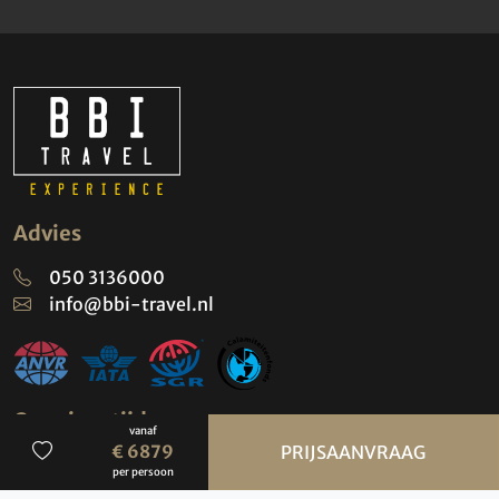
Advies
050 3136000
info@bbi-travel.nl
Openingstijden
vanaf
BBI Travel
€ 6879
PRIJSAANVRAAG
per persoon
maandag t/m vrijdag