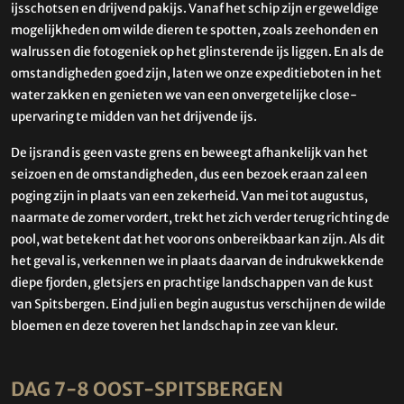
ijsschotsen en drijvend pakijs. Vanaf het schip zijn er geweldige
mogelijkheden om wilde dieren te spotten, zoals zeehonden en
walrussen die fotogeniek op het glinsterende ijs liggen. En als de
omstandigheden goed zijn, laten we onze expeditieboten in het
water zakken en genieten we van een onvergetelijke close-
upervaring te midden van het drijvende ijs.
De ijsrand is geen vaste grens en beweegt afhankelijk van het
seizoen en de omstandigheden, dus een bezoek eraan zal een
poging zijn in plaats van een zekerheid. Van mei tot augustus,
naarmate de zomer vordert, trekt het zich verder terug richting de
pool, wat betekent dat het voor ons onbereikbaar kan zijn. Als dit
het geval is, verkennen we in plaats daarvan de indrukwekkende
diepe fjorden, gletsjers en prachtige landschappen van de kust
van Spitsbergen. Eind juli en begin augustus verschijnen de wilde
bloemen en deze toveren het landschap in zee van kleur.
DAG 7-8 OOST-SPITSBERGEN