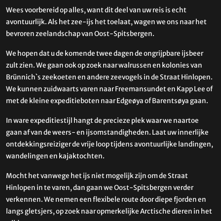
Wees voorbereid op alles, want dit deel van uw reis is echt
avontuurlijk. Als het zee-ijs het toelaat, wagen we ons naar het
bevroren zeelandschap van Oost-Spitsbergen.
We hopen dat u de komende twee dagen de ongrijpbare ijsbeer
zult zien. We gaan ook op zoek naar walrussen en kolonies van
Brünnich`s zeekoeten en andere zeevogels in de Straat Hinlopen.
We kunnen zuidwaarts varen naar Freemansundet en Kapp Lee of
met de kleine expeditieboten naar Edgeøya of Barentsøya gaan.
In ware expeditiestijl hangt de precieze plek waar we naartoe
gaan af van de weers- en ijsomstandigheden. Laat uw innerlijke
ontdekkingsreiziger de vrije loop tijdens avontuurlijke landingen,
wandelingen en kajaktochten.
Mocht het vanwege het ijs niet mogelijk zijn om de Straat
Hinlopen in te varen, dan gaan we Oost-Spitsbergen verder
verkennen. We nemen een flexibele route door diepe fjorden en
langs gletsjers, op zoek naar opmerkelijke Arctische dieren in het