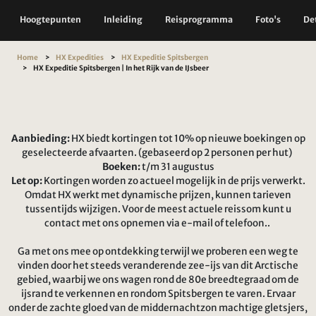
Hoogtepunten
Inleiding
Reisprogramma
Foto's
Det
Home
HX Expedities
HX Expeditie Spitsbergen
HX Expeditie Spitsbergen | In het Rijk van de IJsbeer
Aanbieding:
HX biedt kortingen tot 10% op nieuwe boekingen op
geselecteerde afvaarten. (gebaseerd op 2 personen per hut)
Boeken:
t/m 31 augustus
Let op:
Kortingen worden zo actueel mogelijk in de prijs verwerkt.
Omdat HX werkt met dynamische prijzen, kunnen tarieven
tussentijds wijzigen. Voor de meest actuele reissom kunt u
contact met ons opnemen via e-mail of telefoon..
Ga met ons mee op ontdekking terwijl we proberen een weg te
vinden door het steeds veranderende zee-ijs van dit Arctische
gebied, waarbij we ons wagen rond de 80e breedtegraad om de
ijsrand te verkennen en rondom Spitsbergen te varen. Ervaar
onder de zachte gloed van de middernachtzon machtige gletsjers,