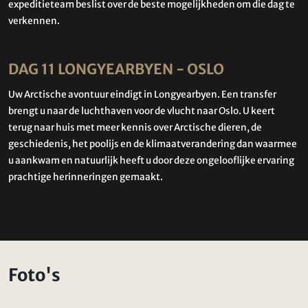
expeditieteam beslist over de beste mogelijkheden om die dag te
verkennen.
DAG 11 LONGYEARBYEN - OSLO
Uw Arctische avontuur eindigt in Longyearbyen. Een transfer
brengt u naar de luchthaven voor de vlucht naar Oslo. U keert
terug naar huis met meer kennis over Arctische dieren, de
geschiedenis, het poolijs en de klimaatverandering dan waarmee
u aankwam en natuurlijk heeft u door deze ongelooflijke ervaring
prachtige herinneringen gemaakt.
Foto's