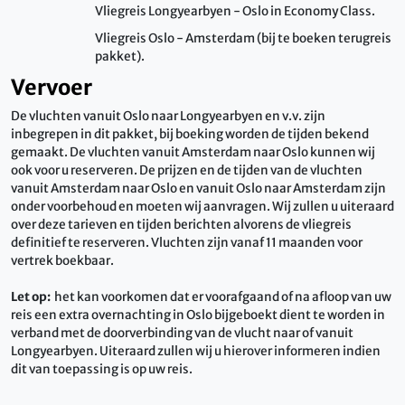
Vliegreis Longyearbyen - Oslo in Economy Class.
Vliegreis Oslo - Amsterdam (bij te boeken terugreis
pakket).
Vervoer
De vluchten vanuit Oslo naar Longyearbyen en v.v. zijn
inbegrepen in dit pakket, bij boeking worden de tijden bekend
gemaakt. De vluchten vanuit Amsterdam naar Oslo kunnen wij
ook voor u reserveren. De prijzen en de tijden van de vluchten
vanuit Amsterdam naar Oslo en vanuit Oslo naar Amsterdam zijn
onder voorbehoud en moeten wij aanvragen. Wij zullen u uiteraard
over deze tarieven en tijden berichten alvorens de vliegreis
definitief te reserveren. Vluchten zijn vanaf 11 maanden voor
vertrek boekbaar.
Let op:
het kan voorkomen dat er voorafgaand of na afloop van uw
reis een extra overnachting in Oslo bijgeboekt dient te worden in
verband met de doorverbinding van de vlucht naar of vanuit
Longyearbyen. Uiteraard zullen wij u hierover informeren indien
dit van toepassing is op uw reis.