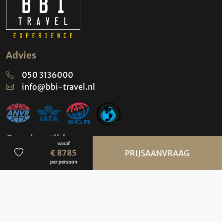
Advies
050 3136000
info@bbi-travel.nl
Openingstijden
vanaf
BBI Travel
€ 8785
PRIJSAANVRAAG
per persoon
maandag t/m vrijdag
09:00-17:00 uur
(Bezoek uitsluitend op afspraak)
Contact