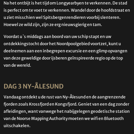
Na het ontbijt is het tijd om Longyearbyen te verkennen. De stad
is perfect om te voet te verkennen. Wandel door de hoofdstraat en
u ziet misschien wel Spitsbergenrendieren voorbij slenteren.
Hoewel ze wild zijn, zijn ze erg nieuwsgierig en tam.
Voordat u `s middags aan boord van uw schip stapt en uw
ontdekkingstocht door het Noordpoolgebied voortzet, kunt u
deelnemen aan een inbegrepen excursie en een glimp opvangen
van deze geweldige door ijsberen geïnspireerde regio op de top
van de wereld.
DAG 3 NY-ÅLESUND
Vandaag ontdekt u de rust van Ny-Ålesund en de aangrenzende
fjorden zoals Krossfjord en Kongsfjord. Geniet van een dag zonder
afleidingen, want vanwege het nabijgelegen geodetische station
van de Noorse Mapping Authority moeten we wifi en Bluetooth
uitschakelen.