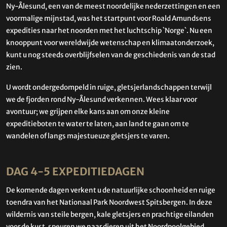
Ny-Ålesund, een van de meest noordelijke nederzettingen en een
voormalige mijnstad, was het startpunt voor Roald Amundsens
expedities naar het noorden met het luchtschip `Norge`. Nu een
knooppunt voor wereldwijde wetenschap en klimaatonderzoek,
kunt u nog steeds overblijfselen van de geschiedenis van de stad
zien.
U wordt ondergedompeld in ruige, gletsjerlandschappen terwijl
we de fjorden rond Ny-Ålesund verkennen. Wees klaar voor
avontuur; we grijpen elke kans aan om onze kleine
expeditieboten te water te laten, aan land te gaan om te
wandelen of langs majestueuze gletsjers te varen.
DAG 4-5 EXPEDITIEDAGEN
De komende dagen verkent u de natuurlijke schoonheid en ruige
toendra van het Nationaal Park Noordwest Spitsbergen. In deze
wildernis van steile bergen, kale gletsjers en prachtige eilanden
voor de kust, speuren we naar dieren uit het Noordpoolgebied,