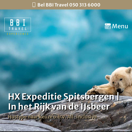
Bel BBI Travel 050 313 6000
Menu
HX Expeditie Spitsbergen |
In het Rijk van de IJsbeer
Huttype naar keuze o.b.v. All-Inclusive