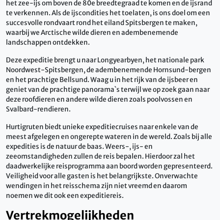
het zee-ijs om boven de 80e breedtegraad te komen en de ijsrand
te verkennen. Als de ijscondities het toelaten, is ons doel om een ​​
succesvolle rondvaart rond het eiland Spitsbergen te maken,
waarbij we Arctische wilde dieren en adembenemende
landschappen ontdekken.
Deze expeditie brengt u naar Longyearbyen, het nationale park
Noordwest-Spitsbergen, de adembenemende Hornsund-bergen
en het prachtige Bellsund. Waag u in het rijk van de ijsbeer en
geniet van de prachtige panorama`s terwijl we op zoek gaan naar
deze roofdieren en andere wilde dieren zoals poolvossen en
Svalbard-rendieren.
Hurtigruten biedt unieke expeditiecruises naar enkele van de
meest afgelegen en ongerepte wateren in de wereld. Zoals bij alle
expedities is de natuur de baas. Weers-, ijs- en
zeeomstandigheden zullen de reis bepalen. Hierdoor zal het
daadwerkelijke reisprogramma aan boord worden gepresenteerd.
Veiligheid voor alle gasten is het belangrijkste. Onverwachte
wendingen in het reisschema zijn niet vreemd en daarom
noemen we dit ook een expeditiereis.
Vertrekmogelijkheden