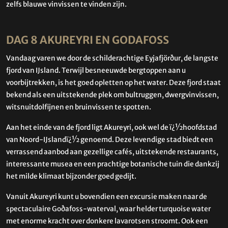
zelfs blauwe vinvissen te vinden zijn.
DAG 8 AKUREYRI EN GODAFOSS
Vandaag varen we door de schilderachtige Eyjafjörður, de langste
fjord van IJsland. Terwijl besneeuwde bergtoppen aan u
voorbijtrekken, is het goed opletten op het water. Deze fjord staat
bekend als een uitstekende plek om bultruggen, dwergvinvissen,
witsnuitdolfijnen en bruinvissen te spotten.
Aan het einde van de fjord ligt Akureyri, ook wel de ï¿½hoofdstad
van Noord-IJslandï¿½ genoemd. Deze levendige stad biedt een
verrassend aanbod aan gezellige cafés, uitstekende restaurants,
interessante musea en een prachtige botanische tuin die dankzij
het milde klimaat bijzonder goed gedijt.
Vanuit Akureyri kunt u bovendien een excursie maken naar de
spectaculaire Goðafoss-waterval, waar helder turquoise water
met enorme kracht over donkere lavarotsen stroomt. Ook een