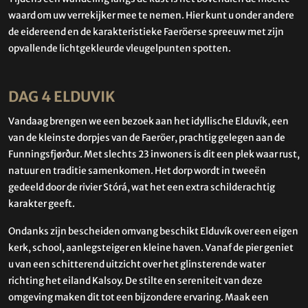
waard om uw verrekijker mee te nemen. Hier kunt u onder andere
de eidereend en de karakteristieke Faeröerse spreeuw met zijn
opvallende lichtgekleurde vleugelpunten spotten.
DAG 4 ELDUVIK
Vandaag brengen we een bezoek aan het idyllische Elduvík, een
van de kleinste dorpjes van de Faeröer, prachtig gelegen aan de
Funningsfjørður. Met slechts 23 inwoners is dit een plek waar rust,
natuur en traditie samenkomen. Het dorp wordt in tweeën
gedeeld door de rivier Stórá, wat het een extra schilderachtig
karakter geeft.
Ondanks zijn bescheiden omvang beschikt Elduvík over een eigen
kerk, school, aanlegsteiger en kleine haven. Vanaf de pier geniet
u van een schitterend uitzicht over het glinsterende water
richting het eiland Kalsoy. De stilte en sereniteit van deze
omgeving maken dit tot een bijzondere ervaring. Maak een