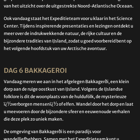
van het uitzicht over de uitgestrekte Noord-Atlantische Oceaan.
Ook vandaag staat het Expeditieteam voor u klaar in het Science
Center. Tijdens inspirerende presentaties en lezingen ontdekt u
meer over de indrukwekkende natuur, de rijke cultuur en de
bijzondere tradities van IJsland, zodat u goed voorbereid bent op
het volgende hoofdstuk van uw Arctische avontuur.
DAG 6 BAKKAGEROI
Vandaag meren we aan in het afgelegen Bakkagerði, een klein
dorp aan de ruige oostkust van IJsland. Volgens de IJslandse
folklore is dit de woonplaats van de huldufólk, de mysterieuze
ï¿½verborgen mensenï¿½ of elfen. Wandel door het dorp en laat
u meevoeren door de bijzondere sfeer en eeuwenoude verhalen
die deze plek zo uniek maken.
De omgeving van Bakkagerði is een paradijs voor
wandelliefhebbers. Samen met het Expeditieteam kunt u