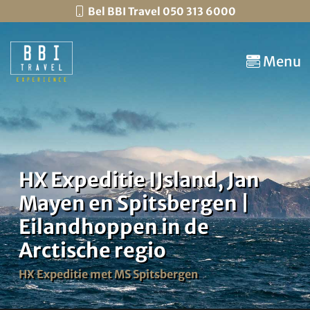
Bel BBI Travel 050 313 6000
Menu
HX Expeditie IJsland, Jan
Mayen en Spitsbergen |
Eilandhoppen in de
Arctische regio
HX Expeditie met MS Spitsbergen