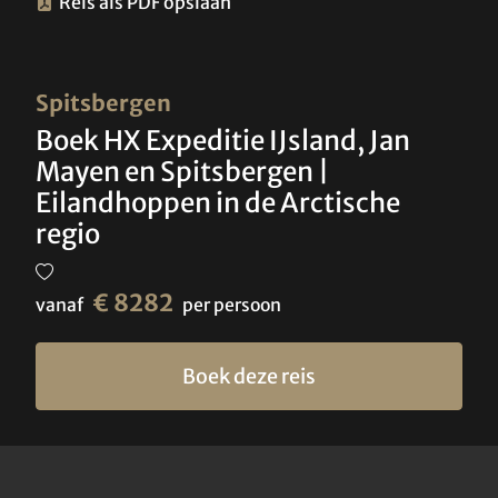
Reis als PDF opslaan
Spitsbergen
Boek HX Expeditie IJsland, Jan
Mayen en Spitsbergen |
Eilandhoppen in de Arctische
regio
€ 8282
vanaf
per persoon
Boek deze reis