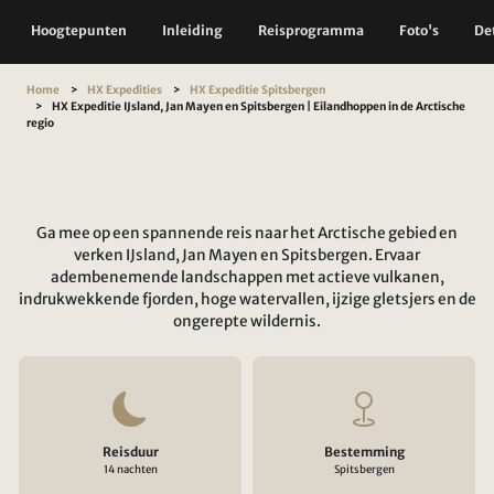
Hoogtepunten
Inleiding
Reisprogramma
Foto's
Det
Home
HX Expedities
HX Expeditie Spitsbergen
HX Expeditie IJsland, Jan Mayen en Spitsbergen | Eilandhoppen in de Arctische
regio
Ga mee op een spannende reis naar het Arctische gebied en
verken IJsland, Jan Mayen en Spitsbergen. Ervaar
adembenemende landschappen met actieve vulkanen,
indrukwekkende fjorden, hoge watervallen, ijzige gletsjers en de
ongerepte wildernis.
Reisduur
Bestemming
14 nachten
Spitsbergen