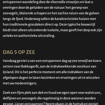
ontspannen wandeling door de sfeervolle straatjes en laat u
omringen door de geluiden van de natuur: het geroep van
zeevogels, blatende schapen en het zachte ruisen van de golven
langs de fjord. Onderweg vallen de karakteristieke huizen met
hun traditionele grasdaken direct op. Deze typische bouwstijl
biedt niet alleen uitstekende isolatie, maar geeft het dorp ook zijn
unieke en authentieke uitstraling.
DAG 5 OP ZEE
Vandaag geniet u van een ontspannen dag op zee terwijl we koers
zetten naar Bakkagerði, aan de indrukwekkende oostkust van
IJsland. Dit is het perfecte moment om alle indrukken van de
afgelopen dagen te laten bezinken en ervaringen uit te wisselen
met uw medereizigers.
Zoek een fijne plek aan dek en houd uw ogen open voor walvissen,
dolfijnen en zeevogels die regelmatig in deze wateren worden
gespot. Liever ontspannen? Neem plaats in de hottub en geniet