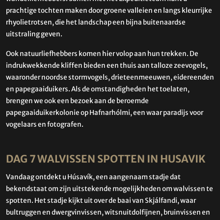
prachtige tochten maken door groene valleien en langs kleurrijke
rhyolietrotsen, die het landschap een bijna buitenaardse
uitstraling geven.
Ook natuurliefhebbers komen hier volop aan hun trekken. De
indrukwekkende kliffen bieden een thuis aan talloze zeevogels,
waaronder noordse stormvogels, drieteenmeeuwen, eidereenden
en papegaaiduikers. Als de omstandigheden het toelaten,
brengen we ook een bezoek aan de beroemde
papegaaiduikerkolonie op Hafnarhólmi, een waar paradijs voor
vogelaars en fotografen.
DAG 7 WALVISSEN SPOTTEN IN HUSAVIK
Vandaag ontdekt u Húsavík, een aangenaam stadje dat
bekendstaat om zijn uitstekende mogelijkheden om walvissen te
spotten. Het stadje kijkt uit over de baai van Skjálfandi, waar
bultruggen en dwergvinvissen, witsnuitdolfijnen, bruinvissen en