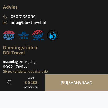
Advies
050 3136000
info@bbi-travel.nl
Openingstijden
BBI Travel
maandag t/m vrijdag
09:00-17:00 uur
(Bezoek uitsluitend op afspraak)
vanaf
Contact
€ 8282
PRIJSAANVRAAG
per persoon
Groningen Airport
Machlaan 8b
9761 TK Eelde
Nederland