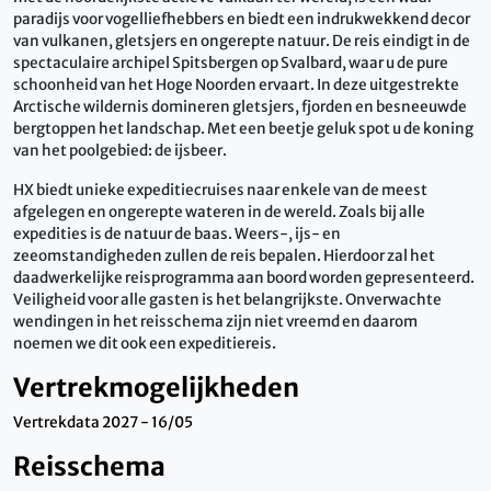
paradijs voor vogelliefhebbers en biedt een indrukwekkend decor
van vulkanen, gletsjers en ongerepte natuur. De reis eindigt in de
spectaculaire archipel Spitsbergen op Svalbard, waar u de pure
schoonheid van het Hoge Noorden ervaart. In deze uitgestrekte
Arctische wildernis domineren gletsjers, fjorden en besneeuwde
bergtoppen het landschap. Met een beetje geluk spot u de koning
van het poolgebied: de ijsbeer.
HX biedt unieke expeditiecruises naar enkele van de meest
afgelegen en ongerepte wateren in de wereld. Zoals bij alle
expedities is de natuur de baas. Weers-, ijs- en
zeeomstandigheden zullen de reis bepalen. Hierdoor zal het
daadwerkelijke reisprogramma aan boord worden gepresenteerd.
Veiligheid voor alle gasten is het belangrijkste. Onverwachte
wendingen in het reisschema zijn niet vreemd en daarom
noemen we dit ook een expeditiereis.
Vertrekmogelijkheden
Vertrekdata 2027 - 16/05
Reisschema