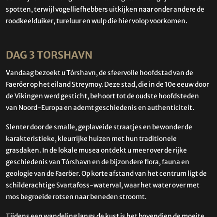
spotten, terwijl vogelliefhebbers uitkijken naar onder andere de
roodkeelduiker, tureluur en wulp die hier volop voorkomen.
DAG 3 TORSHAVN
Vandaag bezoekt u Tórshavn, de sfeervolle hoofdstad van de
Faeröer op het eiland Streymoy. Deze stad, die in de 10e eeuw door
de Vikingen werd gesticht, behoort tot de oudste hoofdsteden
van Noord-Europa en ademt geschiedenis en authenticiteit.
Slenter door de smalle, geplaveide straatjes en bewonder de
karakteristieke, kleurrijke huizen met hun traditionele
grasdaken. In de lokale musea ontdekt u meer over de rijke
geschiedenis van Tórshavn en de bijzondere flora, fauna en
geologie van de Faeröer. Op korte afstand van het centrum ligt de
schilderachtige Svartafoss-waterval, waar het water over met
mos begroeide rotsen naar beneden stroomt.
Tijdens een wandeling langs de kust is het bovendien de moeite