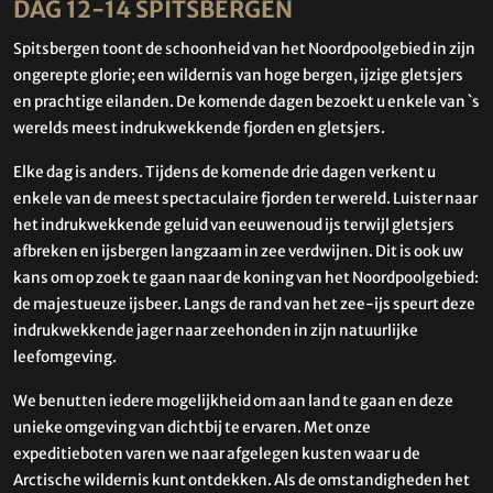
DAG 12-14 SPITSBERGEN
Spitsbergen toont de schoonheid van het Noordpoolgebied in zijn
ongerepte glorie; een wildernis van hoge bergen, ijzige gletsjers
en prachtige eilanden. De komende dagen bezoekt u enkele van `s
werelds meest indrukwekkende fjorden en gletsjers.
Elke dag is anders. Tijdens de komende drie dagen verkent u
enkele van de meest spectaculaire fjorden ter wereld. Luister naar
het indrukwekkende geluid van eeuwenoud ijs terwijl gletsjers
afbreken en ijsbergen langzaam in zee verdwijnen. Dit is ook uw
kans om op zoek te gaan naar de koning van het Noordpoolgebied:
de majestueuze ijsbeer. Langs de rand van het zee-ijs speurt deze
indrukwekkende jager naar zeehonden in zijn natuurlijke
leefomgeving.
We benutten iedere mogelijkheid om aan land te gaan en deze
unieke omgeving van dichtbij te ervaren. Met onze
expeditieboten varen we naar afgelegen kusten waar u de
Arctische wildernis kunt ontdekken. Als de omstandigheden het