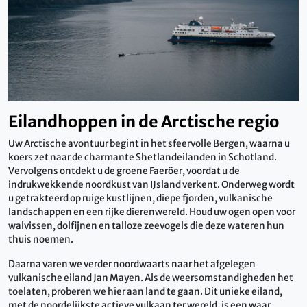
Eilandhoppen in de Arctische regio
Uw Arctische avontuur begint in het sfeervolle Bergen, waarna u
koers zet naar de charmante Shetlandeilanden in Schotland.
Vervolgens ontdekt u de groene Faeröer, voordat u de
indrukwekkende noordkust van IJsland verkent. Onderweg wordt
u getrakteerd op ruige kustlijnen, diepe fjorden, vulkanische
landschappen en een rijke dierenwereld. Houd uw ogen open voor
walvissen, dolfijnen en talloze zeevogels die deze wateren hun
thuis noemen.
Daarna varen we verder noordwaarts naar het afgelegen
vulkanische eiland Jan Mayen. Als de weersomstandigheden het
toelaten, proberen we hier aan land te gaan. Dit unieke eiland,
met de noordelijkste actieve vulkaan ter wereld, is een waar