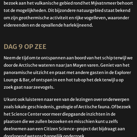
bezoek aan het vulkanische gebied rond het Mývatnmeer behoort
tot de mogelijkheden. Dit bijzondere natuurgebied staat bekend
om zijn geothermische activiteit en rijke vogelleven, waaronder
eidereenden en de opvallende harlekijneend.
DAG 9 OP ZEE
Neem de tijd om te ontspannen aan boord van het schip terwijl we
door de Arctische wateren naar Jan Mayen varen. Geniet van het
panoramische uitzicht en praat met andere gasten in de Explorer
Lounge & Bar, of ontspan in een hot tub op het dek terwijl u op
zoek gaat naar zeevogels.
U kunt ook luisteren naar een van de lezingen over onderwerpen
zoals lokale geschiedenis, geologie of Arctische fauna. Of bezoek
het Science Center voor meer diepgaande inzichten in de
plaatsen die we zullen bezoeken en misschien kunt u zelfs
deelnemen aan een Citizen Science-project dat bijdraagt ​​aan
doorlopend wetenschappelijk onderzoek.