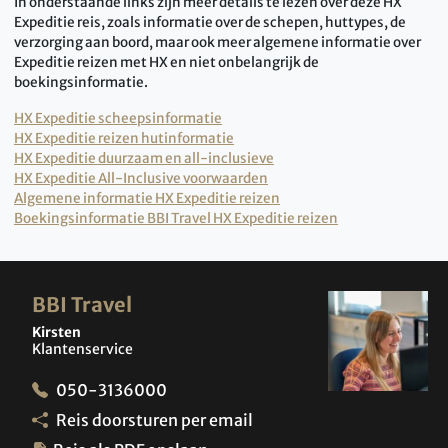
In onderstaande links zijn meer details te lezen over deze HX
Expeditie reis, zoals informatie over de schepen, huttypes, de
verzorging aan boord, maar ook meer algemene informatie over
Expeditie reizen met HX en niet onbelangrijk de
boekingsinformatie.
HX Expeditie scheepsinformatie
HX Expeditie reizen hutinformatie
HX Expeditie duurzaam en all-inclusieve
HX Expeditie All-Inclusive voorwaarden
Algemene informatie HX Expeditie reizen
Boekingsinformatie BBI Travel HX Expeditie reizen
BBI Travel
Kirsten
Klantenservice
050-3136000
Reis doorsturen per email