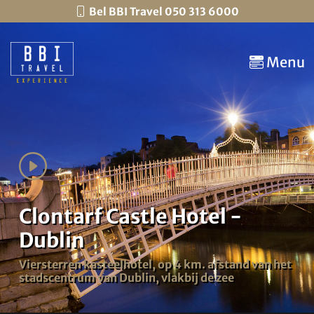
Bel BBI Travel 050 313 6000
Menu
Clontarf Castle Hotel -
Dublin
Viersterren kasteelhotel, op 4 km. afstand van het
stadscentrum van Dublin, vlakbij de zee