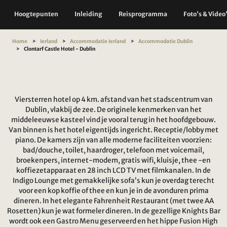
Hoogtepunten
Inleiding
Reisprogramma
Foto's & Video
Home
Ierland
Accommodatie Ierland
Accommodatie Dublin
Clontarf Castle Hotel - Dublin
Viersterren hotel op 4 km. afstand van het stadscentrum van
Dublin, vlakbij de zee. De originele kenmerken van het
middeleeuwse kasteel vind je vooral terug in het hoofdgebouw.
Van binnen is het hotel eigentijds ingericht. Receptie/lobby met
piano. De kamers zijn van alle moderne faciliteiten voorzien:
bad/douche, toilet, haardroger, telefoon met voicemail,
broekenpers, internet-modem, gratis wifi, kluisje, thee -en
koffiezetapparaat en 28 inch LCD TV met filmkanalen. In de
Indigo Lounge met gemakkelijke sofa’s kun je overdag terecht
voor een kop koffie of thee en kun je in de avonduren prima
dineren. In het elegante Fahrenheit Restaurant (met twee AA
Rosetten) kun je wat formeler dineren. In de gezellige Knights Bar
wordt ook een Gastro Menu geserveerd en het hippe Fusion High