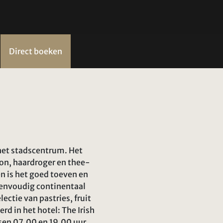
Direct boeken
het stadscentrum. Het
on, haardroger en thee-
Den is het goed toeven en
 eenvoudig continentaal
ectie van pastries, fruit
d in het hotel: The Irish
ssen 07.00 en 19.00 uur.