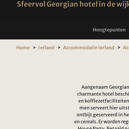
Sfeervol Georgian hotel in de wij
Hoogtepunten
Home
Ierland
Accommodatie Ierland
Ac
Aangenaam Georgian h
charmante hotel beschi
en koffiezetfaciliteiten
men serveert hier uits
ontbijt geserveerd in he
en cereals. Er worden re
House Party. Betaald pa