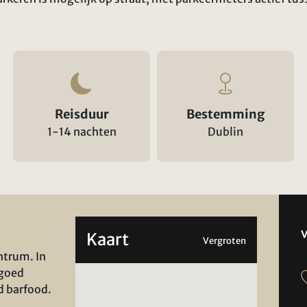
Reisduur
Bestemming
1-14 nachten
Dublin
Kaart
Vergroten
ntrum. In
 goed
d barfood.