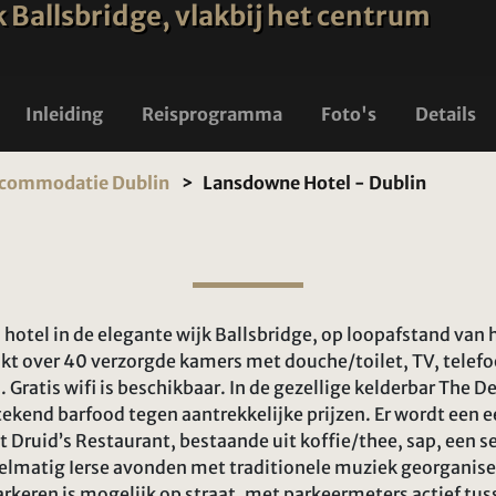
k Ballsbridge, vlakbij het centrum
Inleiding
Reisprogramma
Foto's
Details
commodatie Dublin
Lansdowne Hotel - Dublin
otel in de elegante wijk Ballsbridge, op loopafstand van 
kt over 40 verzorgde kamers met douche/toilet, TV, telefo
. Gratis wifi is beschikbaar. In de gezellige kelderbar The 
tekend barfood tegen aantrekkelijke prijzen. Er wordt een
t Druid’s Restaurant, bestaande uit koffie/thee, sap, een sel
gelmatig Ierse avonden met traditionele muziek georganiseer
rkeren is mogelijk op straat, met parkeermeters actief tu