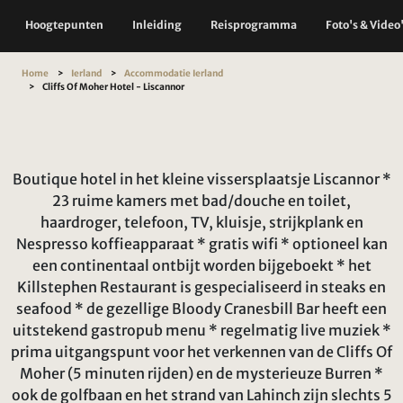
Hoogtepunten
Inleiding
Reisprogramma
Foto's & Video
Home
Ierland
Accommodatie Ierland
Cliffs Of Moher Hotel - Liscannor
Boutique hotel in het kleine vissersplaatsje Liscannor *
23 ruime kamers met bad/douche en toilet,
haardroger, telefoon, TV, kluisje, strijkplank en
Nespresso koffieapparaat * gratis wifi * optioneel kan
een continentaal ontbijt worden bijgeboekt * het
Killstephen Restaurant is gespecialiseerd in steaks en
seafood * de gezellige Bloody Cranesbill Bar heeft een
uitstekend gastropub menu * regelmatig live muziek *
prima uitgangspunt voor het verkennen van de Cliffs Of
Moher (5 minuten rijden) en de mysterieuze Burren *
ook de golfbaan en het strand van Lahinch zijn slechts 5