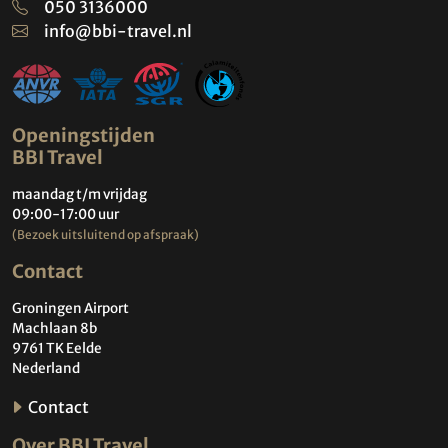
050 3136000
info@bbi-travel.nl
Openingstijden
BBI Travel
maandag t/m vrijdag
09:00-17:00 uur
(Bezoek uitsluitend op afspraak)
Contact
Groningen Airport
Machlaan 8b
9761 TK Eelde
Nederland
Contact
Over BBI Travel