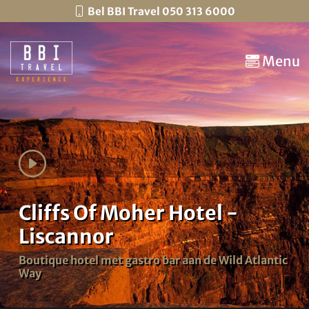
Bel BBI Travel 050 313 6000
Menu
Cliffs Of Moher Hotel -
Liscannor
Boutique hotel met gastro bar aan de Wild Atlantic
Way