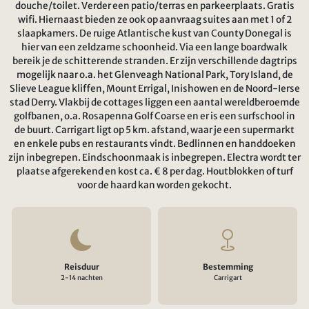
douche/toilet. Verder een patio/terras en parkeerplaats. Gratis
wifi. Hiernaast bieden ze ook op aanvraag suites aan met 1 of 2
slaapkamers. De ruige Atlantische kust van County Donegal is
hier van een zeldzame schoonheid. Via een lange boardwalk
bereik je de schitterende stranden. Er zijn verschillende dagtrips
mogelijk naar o.a. het Glenveagh National Park, Tory Island, de
Slieve League kliffen, Mount Errigal, Inishowen en de Noord-Ierse
stad Derry. Vlakbij de cottages liggen een aantal wereldberoemde
golfbanen, o.a. Rosapenna Golf Coarse en er is een surfschool in
de buurt. Carrigart ligt op 5 km. afstand, waar je een supermarkt
en enkele pubs en restaurants vindt. Bedlinnen en handdoeken
zijn inbegrepen. Eindschoonmaak is inbegrepen. Electra wordt ter
plaatse afgerekend en kost ca. € 8 per dag. Houtblokken of turf
voor de haard kan worden gekocht.
Reisduur
Bestemming
2-14 nachten
Carrigart