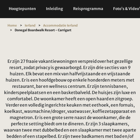
Hoogtepunten
Inleiding
Reisprogramma
Foto's & Video
Home
Ierland
Accommodatie Ierland
Donegal Boardwalk Resort - Carrigart
Er zijn 27 fraaie vakantiewoningen verspreid over het gezellige
resort, zodat privacy is gewaarborgd. Er zijn drie secties van 9
huizen. Elk bevat een mix van halfvrijstaande en vrijstaande
huizen. Er is een hoofdgebouw op enkele honderden meters met
restaurant, bar en wellness centrum. Er zijn tennisbanen,
kinderspeelplaatsen en een basketbalveld. De huisjes zijn luxe en
comfortabel. De woonkamer heeft een open haard en zitgroep.
Verder een volledig ingerichte keuken met eethoek, een fornuis,
koelkast, wasmachine/droger, vaatwasser, koffiezetapparaat en
magnetron. Er is een grote serre naast de woonkamer, die de
perfecte setting biedt om te dineren. Er zijn 3 slaapkamers,
waarvan twee met dubbelbed en een slaapkamer met twee aparte
bedden of een stapelbed. Er zijn twee badkamers met bad en/of