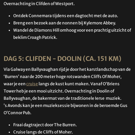
Overnachting in Clifden of Westport.
Ontdek Connemara tijdens een dagtocht met de auto.
Breng een bezoek aan de nonnen bij Kylemore Abbey.
Wandel de Diamons Hill omhoog voor een prachtig uitzicht of
beklim Croagh Patrick.
DAG 5: CLIFDEN - DOOLIN (CA. 151 KM)
Via Galway en Ballyvaughan rijd je door het karstlandschap van de
‘Burren’ naar de 200 meter hoge rotswanden Cliffs Of Moher,
waar je een
cruise
langs de kust kunt maken. Vanaf O’Briens
Tower heb je een mooi uitzicht. Overnachting in Doolin of
Ballyvaughan, de bakermat van de traditionele Ierse muziek.
’s Avonds kan je een muzieksessie bijwonen in de beroemde Gus
O’Connor Pub.
Fraai dagtraject door The Burren.
Cruise langs de Cliffs of Moher.