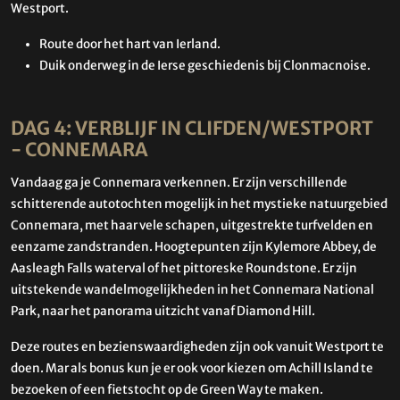
Westport.
Route door het hart van Ierland.
Duik onderweg in de Ierse geschiedenis bij Clonmacnoise.
DAG 4: VERBLIJF IN CLIFDEN/WESTPORT
- CONNEMARA
Vandaag ga je Connemara verkennen. Er zijn verschillende
schitterende autotochten mogelijk in het mystieke natuurgebied
Connemara, met haar vele schapen, uitgestrekte turfvelden en
eenzame zandstranden. Hoogtepunten zijn Kylemore Abbey, de
Aasleagh Falls waterval of het pittoreske Roundstone. Er zijn
uitstekende wandelmogelijkheden in het Connemara National
Park, naar het panorama uitzicht vanaf Diamond Hill.
Deze routes en bezienswaardigheden zijn ook vanuit Westport te
doen. Mar als bonus kun je er ook voor kiezen om Achill Island te
bezoeken of een fietstocht op de Green Way te maken.