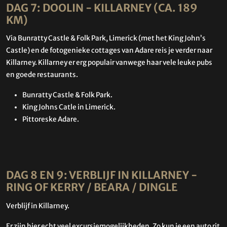
DAG 7: DOOLIN - KILLARNEY (CA. 189
KM)
Via Bunratty Castle & Folk Park, Limerick (met het King John’s
Castle) en de fotogenieke cottages van Adare reis je verder naar
Killarney. Killarney er erg populair vanwege haar vele leuke pubs
en goede restaurants.
Bunratty Castle & Folk Park.
King Johns Catle in Limerick.
Pittoreske Adare.
DAG 8 EN 9: VERBLIJF IN KILLARNEY -
RING OF KERRY / BEARA / DINGLE
Verblijf in Killarney.
Er zijn hier echt veel excursiemogelijkheden. Zo kun je een auto rit