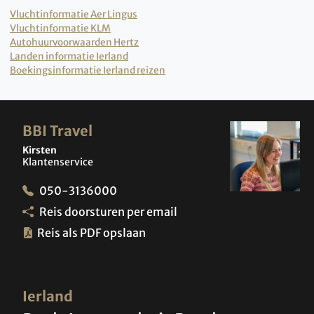
Vluchtinformatie Aer Lingus
Vluchtinformatie KLM
Autohuurvoorwaarden Hertz
Landen informatie Ierland
Boekingsinformatie Ierland reizen
BBI Travel
Kirsten
Klantenservice
050-3136000
Reis doorsturen per email
Reis als PDF opslaan
Ierland