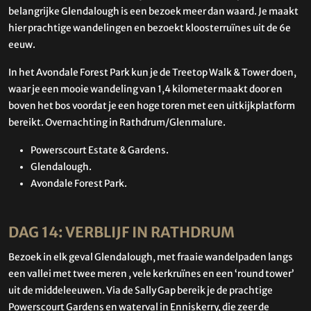
belangrijke Glendalough is een bezoek meer dan waard. Je maakt
hier prachtige wandelingen en bezoekt kloosterruïnes uit de 6e
eeuw.
In het
Avondale Forest Park kun je de Treetop Walk & Tower doen,
waar je een mooie wandeling van 1,4 kilometer maakt door en
boven het bos voordat je een hoge toren met een uitkijkplatform
bereikt.
Overnachting in Rathdrum/Glenmalure.
Powerscourt Estate & Gardens.
Glendalough.
Avondale Forest Park.
DAG 14: VERBLIJF IN RATHDRUM
Bezoek in elk geval Glendalough, met fraaie wandelpaden langs
een vallei met twee meren , vele kerkruïnes en een ‘round tower’
uit de middeleeuwen. Via de Sally Gap bereik je de prachtige
Powerscourt Gardens en waterval in Enniskerry, die zeer de