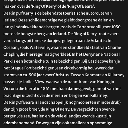
maken over de ‘Ring Of Kerry’ of de ‘Ring Of Beara’.
De Ring Of Kerry is de bekendste toeristische autoroute van
Ierland. Deze schilderachtige weg leidt door groene dalen en
langs indrukwekkende bergen, zoals de Carrantuohill, met 1050
meter de hoogste berg van Ierland. De Ring of Kerry-route voert
verder langs pittoreske dorpjes, gelegen aan de Atlantische
Oceaan, zoals Waterville, waar een standbeeld staat van Charlie
Chaplin, die hier regelmatig verbleef. In het Derrynane National
Park is een botanische tuin te bezichtigen. Bij Castlecove kan je
het Stague Fort bezichtigen, een cirkelvormig bouwwerk dat
stamt van ca. 500 jaar voor Christus. Tussen Kenmare en Killarney
passeer je Ladies View, waarvan de naam komt van Koningin
Victoria die hier al in 1861 met haar damesgevolg genoot van het
prachtige uitzicht over de meren en bergen van Killarney.
De Ring Of Beara is landschappelijk nog mooier (en minder druk)
dan zijn grote broer, de Ring Of Kerry. De vergezichten over de
bergen, de zee, baaien en de vele eilandjes voor de kust zijn
adembenemend. De wegen zijn ook smaller en op sommige