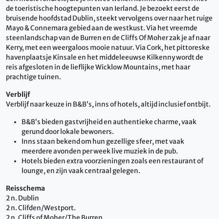
de toeristische hoogtepunten van Ierland. Je bezoekt eerst de
bruisende hoofdstad Dublin, steekt vervolgens over naar het ruige
Mayo & Connemara gebied aan de westkust. Via het vreemde
steenlandschap van de Burren en de Cliffs Of Moher zak je af naar
Kerry, met een weergaloos mooie natuur. Via Cork, het pittoreske
havenplaatsje Kinsale en het middeleeuwse Kilkenny wordt de
reis afgesloten in de lieflijke Wicklow Mountains, met haar
prachtige tuinen.
Verblijf
Verblijf naar keuze in B&B’s, inns of hotels, altijd inclusief ontbijt.
B&B’s bieden gastvrijheid en authentieke charme, vaak
gerund door lokale bewoners.
Inns staan bekend om hun gezellige sfeer, met vaak
meerdere avonden per week live muziek in de pub.
Hotels bieden extra voorzieningen zoals een restaurant of
lounge, en zijn vaak centraal gelegen.
Reisschema
2 n. Dublin
2 n. Clifden/Westport.
2 n. Cliffs of Moher/The Burren.