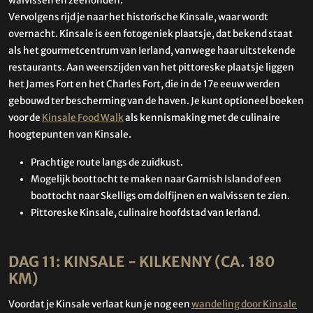
walvissen en zeehonden.
Vervolgens rijd je naar het historische Kinsale, waar wordt
overnacht. Kinsale is een fotogeniek plaatsje, dat bekend staat
als het gourmetcentrum van Ierland, vanwege haar uitstekende
restaurants. Aan weerszijden van het pittoreske plaatsje liggen
het James Fort en het Charles Fort, die in de 17e eeuw werden
gebouwd ter bescherming van de haven. Je kunt optioneel boeken
voor de
Kinsale Food Walk
als kennismaking met de culinaire
hoogtepunten van Kinsale.
Prachtige route langs de zuidkust.
Mogelijk boottocht te maken naar Garnish Island of een
boottocht naar Skelligs om dolfijnen en walvissen te zien.
Pittoreske Kinsale, culinaire hoofdstad van Ierland.
DAG 11: KINSALE - KILKENNY (CA. 180
KM)
Voordat je Kinsale verlaat kun je nog een
wandeling door Kinsale