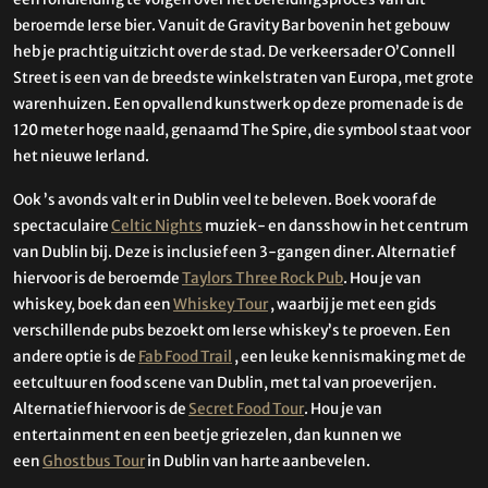
beroemde Ierse bier. Vanuit de Gravity Bar bovenin het gebouw
heb je prachtig uitzicht over de stad. De verkeersader O’Connell
Street is een van de breedste winkelstraten van Europa, met grote
warenhuizen. Een opvallend kunstwerk op deze promenade is de
120 meter hoge naald, genaamd The Spire, die symbool staat voor
het nieuwe Ierland.
Ook ’s avonds valt er in Dublin veel te beleven. Boek vooraf de
spectaculaire
Celtic Nights
muziek- en dansshow in het centrum
van Dublin bij. Deze is inclusief een 3-gangen diner. Alternatief
hiervoor is de beroemde
Taylors Three Rock Pub
. Hou je van
whiskey, boek dan een
Whiskey Tour
, waarbij je met een gids
verschillende pubs bezoekt om Ierse whiskey’s te proeven. Een
andere optie is de
Fab Food Trail
, een leuke kennismaking met de
eetcultuur en food scene van Dublin, met tal van proeverijen.
Alternatief hiervoor is de
Secret Food Tour
. Hou je van
entertainment en een beetje griezelen, dan kunnen we
een
Ghostbus Tour
in Dublin van harte aanbevelen.