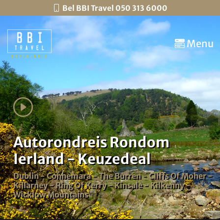
Bel BBI Travel 050 313 6000
Menu
Autorondreis Rondom
Ierland - Keuzedeal
Dublin - Connemara - The Burren - Cliffs Of Moher -
Killarney - Ring Of Kerry - Kinsale - Kilkenny -
Wicklow Mountains