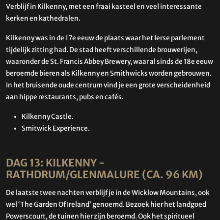
Verblijf in Kilkenny, met een fraai kasteel en veel interessante
kerken en kathedralen.
Kilkenny was in de 17e eeuw de plaats waar het Ierse parlement
tijdelijk zitting had. De stad heeft verschillende brouwerijen,
waaronder de St. Francis Abbey Brewery, waar al sinds de 18e eeuw
beroemde bieren als Kilkenny en Smithwicks worden gebrouwen.
In het bruisende oude centrum vind je een grote verscheidenheid
aan hippe restaurants, pubs en cafés.
Kilkenny Castle.
Smitwick Experience.
DAG 13: KILKENNY -
RATHDRUM/GLENMALURE (CA. 96 KM)
De laatste twee nachten verblijf je in de Wicklow Mountains, ook
wel ‘The Garden Of Ireland’ genoemd. Bezoek hier het landgoed
Powerscourt, de tuinen hier zijn beroemd. Ook het spiritueel