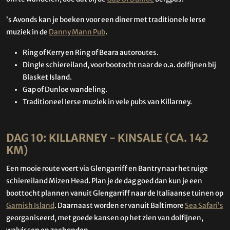
’s Avonds kan je boeken voor een diner met traditionele Ierse
muziek in de
Danny Mann Pub
.
Ring of Kerry en Ring of Beara autoroutes.
Dingle schiereiland, voor bootocht naar de o.a. dolfijnen bij
Blasket Island.
Gap of Dunloe wandeling.
Traditioneel Ierse muziek in vele pubs van Killarney.
DAG 10: KILLARNEY - KINSALE (CA. 142
KM)
Een mooie route voert via Glengarriff en Bantry naar het ruige
schiereiland Mizen Head. Plan je de dag goed dan kun je een
boottocht plannen vanuit Glengarriff naar de Italiaanse tuinen op
Garnish Island
. Daarnaast worden er vanuit Baltimore
Sea Safari’s
georganiseerd, met goede kansen op het zien van dolfijnen,