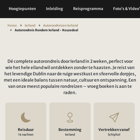
Hoogtepunten
Inleiding
Reisprogramma
Foto's & Video
Home
Ierland
Autorondreizen Ierland
Autorondreis Rondom Ierland - Keuzedeal
Dé complete autorondreis door Ierland in 2 weken, perfect voor
wie het hele eiland wil ontdekken zonder te haasten. Je reist van
het levendige Dublin naar de ruige westkust en sfeervolle dorpjes,
met een ideale balans tussen natuur, cultuur en ontspanning. Een
van onze meest populaire rondreizen – vroeg boeken is aan te
raden.
Reisduur
Bestemming
Vertrekken vanaf
14 nachten
Ierland
Schiphol