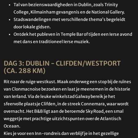
Tal van bezienswaardigheden in Dublin, zoals Trinity
College, Kilmainham gevangenis en de National Gallery.
Stadswandelingen met verschillende thema’s begeleidt
door lokale gidsen.
Ontdek het publeven in Temple Bar of tijden een Ierse avond
met dans en traditioneel Ierse muziek.
DAG 3: DUBLIN - CLIFDEN/WESTPORT
(CA. 288 KM)
Rit naar de ruige westkust. Maak onderweg een stop bij de ruïnes
van Clonmacnoise bezoeken en laat je meenemen in de historie
van Ierland. Via de leuke winkelstad Galway bereik je het
sfeervolle plaatsje Clifden, in de streek Connemara, waar wordt
overnacht. Het B&B ligt aan de beroemde Sky Road, een smal
weggetje met prachtige uitzichtspunten over de Atlantisch
Oceaan.
Kies je voor een Inn-rondreis dan verblijf je in het gezellige