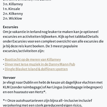
3 n. Killarney
1 n. Kinsale
2 n. Kilkenny
2 n. Wicklow
Excursies
Om je vakantie in Ierland nog leuker te maken kan je optioneel
excursies en activiteiten bijboeken. Kijk op het tabblad Details
onder Excursies voor een compleet overzicht van alle excursies die
je bij deze reis kunt boeken. De 3 meest populaire
excursies/activiteiten zijn:
•
Boottocht op de meren van Killarney
•
Diner met Ierse muziek in de Danny Mann Pub
•
Dingle Blasket Island & dolfijnen spotten
Vervoer
Je vliegt naar Dublin en hebt de keuze uit dagelijkse vluchten met
KLM (zonder ruimbagage) of Aer Lingus (ruimbagage inbegrepen)
en een huurauto van Hertz*.
*= Onze autohuurtarieven zijn bijna all-inclusive inclusief
verzekering met een sterk gereduceerd eigen risico,