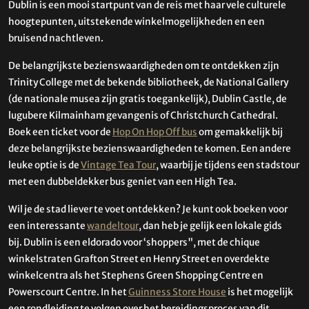
Dublin is een mooi startpunt van de reis met haar vele culturele
hoogtepunten, uitstekende winkelmogelijkheden en een
bruisend nachtleven.
De belangrijkste bezienswaardigheden om te ontdekken zijn
Trinity College met de bekende bibliotheek, de National Gallery
(de nationale musea zijn gratis toegankelijk), Dublin Castle, de
lugubere Kilmainham gevangenis of Christchurch Cathedral.
Boek een ticket voor de
Hop On Hop Off bus
om gemakkelijk bij
deze belangrijkste bezienswaardigheden te komen. Een andere
leuke optie is de
Vintage Tea Tour
, waarbij je tijdens een stadstour
met een dubbeldekker bus geniet van een High Tea.
Wil je de stad liever te voet ontdekken? Je kunt ook boeken voor
een interessante
wandeltour
, dan heb je gelijk een lokale gids
bij. Dublin is een eldorado voor ‘shoppers", met de chique
winkelstraten Grafton Street en Henry Street en overdekte
winkelcentra als het Stephens Green Shopping Centre en
Powerscourt Centre. In het
Guinness Store House
is het mogelijk
een rondleiding te volgen over het bereidingsproces van dit