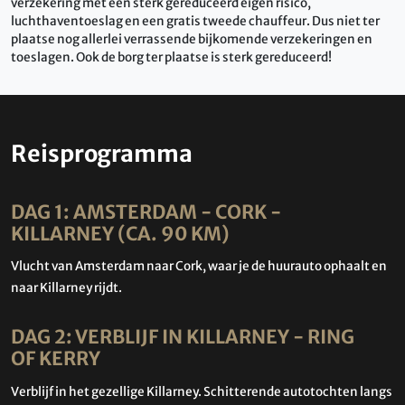
verzekering met een sterk gereduceerd eigen risico,
luchthaventoeslag en een gratis tweede chauffeur. Dus niet ter
plaatse nog allerlei verrassende bijkomende verzekeringen en
toeslagen. Ook de borg ter plaatse is sterk gereduceerd!
Reisprogramma
DAG 1: AMSTERDAM - CORK -
KILLARNEY (CA. 90 KM)
Vlucht van Amsterdam naar Cork, waar je de huurauto ophaalt en
naar Killarney rijdt.
DAG 2: VERBLIJF IN KILLARNEY - RING
OF KERRY
Verblijf in het gezellige Killarney. Schitterende autotochten langs