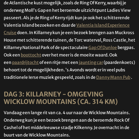
de Atlantische kust mogelijk, zoals de Ring Of Kerry, waarbij je
onderweg Moll’s Gap en het beroemde uitzichtpunt Ladies View
passeert. Als je de Ring of Kerry rijdt kun je ook het schitterende
Valentia Island bezoeken en daar de
Valentia Island Experience
Cruise
doen. In Killarney kun je een bezoek brengen aan Muckross
House met schitterende tuinen, de Torc waterval, Ross Castle, het
Killarney National Park of de spectaculaire
Gap Of Dunloe
bergpas.
Ook een
boottocht
over het meer is de moeite waard. Ook
een
paardrijtocht
of een ritje met een
jaunting car
(paardenkoets)
behoort tot de mogelijkheden. ’s Avonds wordt er in veel pubs
traditionele Ierse muziek gespeeld, zoals in de
Danny Mann Pub
.
DAG 3: KILLARNEY - OMGEVING
WICKLOW MOUNTAINS (CA. 314 KM)
Vandaag een lange rit van ca. 4 uur naar de Wicklow Mountains.
Onderweg kun je een bezoek brengen aan de beroemde Rock Of
Cashel of het middeleeuwse stadje Kilkenny. Je overnacht in de
buurt van de Wicklow Mountains.