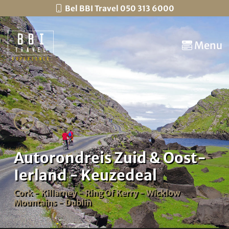
Bel BBI Travel 050 313 6000
Menu
Autorondreis Zuid & Oost-
Ierland - Keuzedeal
Cork - Killarney - Ring Of Kerry - Wicklow
Mountains - Dublin