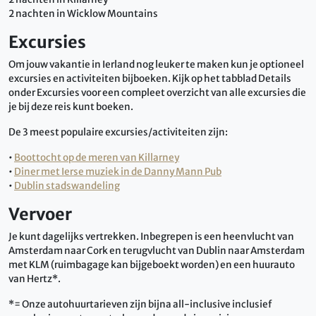
2 nachten in Wicklow Mountains
Excursies
Om jouw vakantie in Ierland nog leuker te maken kun je optioneel
excursies en activiteiten bijboeken. Kijk op het tabblad Details
onder Excursies voor een compleet overzicht van alle excursies die
je bij deze reis kunt boeken.
De 3 meest populaire excursies/activiteiten zijn:
•
Boottocht op de meren van Killarney
•
Diner met Ierse muziek in de Danny Mann Pub
•
Dublin stadswandeling
Vervoer
Je kunt dagelijks vertrekken. Inbegrepen is een heenvlucht van
Amsterdam naar Cork en terugvlucht van Dublin naar Amsterdam
met KLM (ruimbagage kan bijgeboekt worden) en een huurauto
van Hertz*.
*= Onze autohuurtarieven zijn bijna all-inclusive inclusief