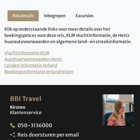
Reisdetails
Inbegrepen
Excursies
Klik op onderstaande links voor meer details over het
boekingsproces voor deze reis, KLM vluchtinformatie, de Hertz
huurautovoorwaarden en algemene land- en streekinformatie.
Vluchtinformatie KLM
Autohuurvoorwaarden Hertz
Landen informatie Ierland
Boekingsinformatie Ierland reizen
BBI Travel
Kirsten
Klantenservice
050-3136000
Reis doorsturen per email