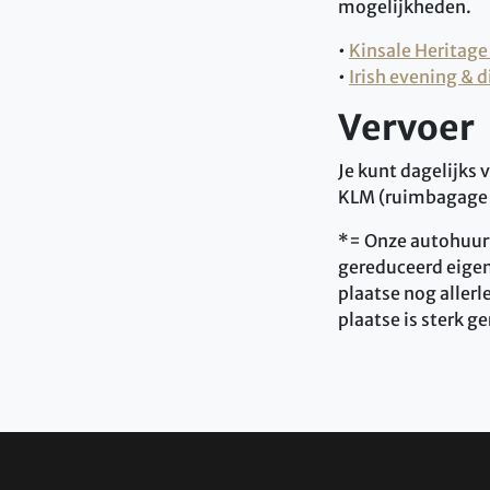
mogelijkheden.
•
Kinsale Heritage
•
Irish evening & 
Vervoer
Je kunt dagelijks
KLM (ruimbagage 
*= Onze autohuurta
gereduceerd eigen 
plaatse nog aller
plaatse is sterk g