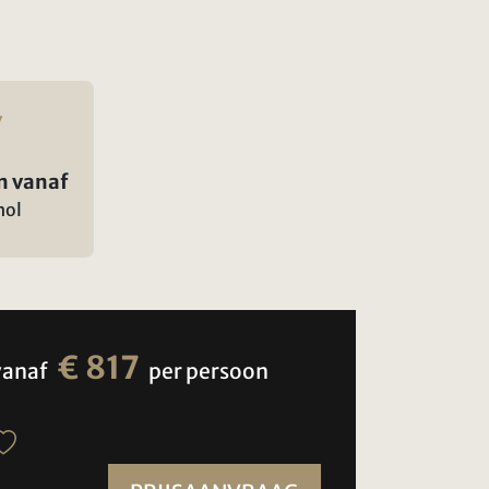
n vanaf
hol
€ 817
vanaf
per persoon