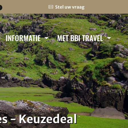
Stel uw vraag
0
INFORMATIE
MET BBI TRAVEL
es - Keuzedeal