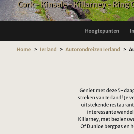
Cork - Kinsale - Killarney - Ring 
Hoogtepunten
I
Home
Ierland
Autorondreizen Ierland
Au
Geniet met deze 5-daags
streken van Ierland! Je v
uitstekende restaurant
interessante wandeli
Killarney, met beziensw
Of Dunloe bergpas en he