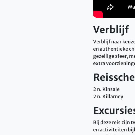
Verblijf
Verblijf naar keuze
en authentieke ch
gezellige sfeer, 
extra voorzieninge
Reissch
2 n. Kinsale
2 n. Killarney
Excursie
Bij deze reis zijn
en activiteiten bi