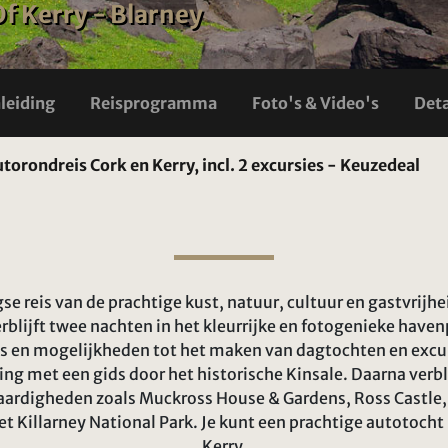
Of Kerry - Blarney
nleiding
Reisprogramma
Foto's & Video's
Deta
torondreis Cork en Kerry, incl. 2 excursies - Keuzedeal
e reis van de prachtige kust, natuur, cultuur en gastvrijhe
erblijft twee nachten in het kleurrijke en fotogenieke have
s en mogelijkheden tot het maken van dagtochten en excur
ng met een gids door het historische Kinsale. Daarna verbli
aardigheden zoals Muckross House & Gardens, Ross Castle, 
t Killarney National Park. Je kunt een prachtige autotoch
Kerry.