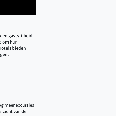
ieden gastvrijheid
nd om hun
Hotels bieden
egen.
nog meer excursies
erzicht van de