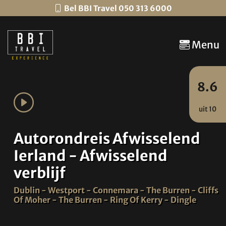
Bel BBI Travel 050 313 6000
Menu
8.6
uit 10
Autorondreis Afwisselend
Ierland - Afwisselend
verblijf
Dublin - Westport - Connemara - The Burren - Cliffs
Of Moher - The Burren - Ring Of Kerry - Dingle