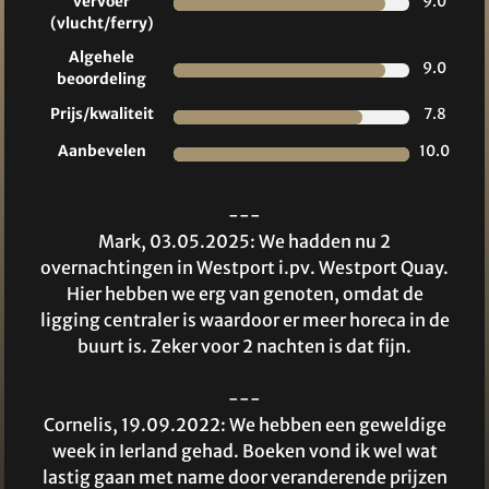
vervoer
9.0
(vlucht/ferry)
Algehele
9.0
beoordeling
Prijs/kwaliteit
7.8
Aanbevelen
10.0
---
Mark, 03.05.2025: We hadden nu 2
overnachtingen in Westport i.pv. Westport Quay.
Hier hebben we erg van genoten, omdat de
ligging centraler is waardoor er meer horeca in de
buurt is. Zeker voor 2 nachten is dat fijn.
---
Cornelis, 19.09.2022: We hebben een geweldige
week in Ierland gehad. Boeken vond ik wel wat
lastig gaan met name door veranderende prijzen