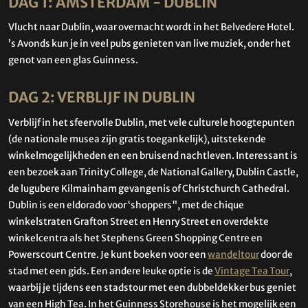
DAG 1: AMSTERDAM - DUBLIN
Vlucht naar Dublin, waar overnacht wordt in het Belvedere Hotel.
’s Avonds kun je in veel pubs genieten van live muziek, onder het
genot van een glas Guinness.
DAG 2: VERBLIJF IN DUBLIN
Verblijf in het sfeervolle Dublin, met vele culturele hoogtepunten
(de nationale musea zijn gratis toegankelijk), uitstekende
winkelmogelijkheden en een bruisend nachtleven. Interessant is
een bezoek aan Trinity College, de National Gallery, Dublin Castle,
de lugubere Kilmainham gevangenis of Christchurch Cathedral.
Dublin is een eldorado voor ‘shoppers", met de chique
winkelstraten Grafton Street en Henry Street en overdekte
winkelcentra als het Stephens Green Shopping Centre en
Powerscourt Centre. Je kunt boeken voor een
wandeltour
door de
stad met een gids. Een andere leuke optie is de
Vintage Tea Tour
,
waarbij je tijdens een stadstour met een dubbeldekker bus geniet
van een High Tea. In het Guinness Storehouse is het mogelijk een