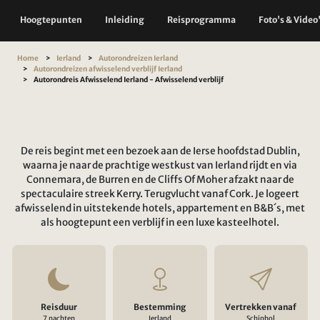
Hoogtepunten
Inleiding
Reisprogramma
Foto's & Video
Home
Ierland
Autorondreizen Ierland
Autorondreizen afwisselend verblijf Ierland
Autorondreis Afwisselend Ierland - Afwisselend verblijf
De reis begint met een bezoek aan de Ierse hoofdstad Dublin,
waarna je naar de prachtige westkust van Ierland rijdt en via
Connemara, de Burren en de Cliffs Of Moher afzakt naar de
spectaculaire streek Kerry. Terugvlucht vanaf Cork. Je logeert
afwisselend in uitstekende hotels, appartement en B&B´s, met
als hoogtepunt een verblijf in een luxe kasteelhotel.
Reisduur
Bestemming
Vertrekken vanaf
7 nachten
Ierland
Schiphol