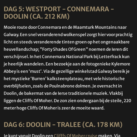
DAG 5: WESTPORT - CONNEMARA -
DOOLIN (CA. 212 KM)
Mooie route door Connemara en de Maamturk Mountains naar
Galway. Een snel veranderend wolkenspel zorgt hier voor prachtig
licht en steeds veranderende tinten groen op het ongenaakbare
heuvellandschap; "Forty Shades Of Green" noemen de Ieren dit
verschijnsel. In het Connemara National Park bij Letterfrack kun
je heerlijk wandelen. Een bezoekje aan de fotogenieke Kylemore
Abbey is een ‘must’. Via de gezellige winkelstad Galway bereik je
het mystieke ‘Burren’ kalksteenplateau, met vele historische
overblijfselen, zoals de Poulnabrone dolmen. Je overnacht in
Doolin, de bakermat van de Ierse traditionele muziek. Vlakbij
liggen de Cliffs Of Moher. De zon zien ondergaan bij de steile, 220
meter hoge Cliffs Of Moher is zeer de moeite waard.
DAG 6: DOOLIN - TRALEE (CA. 178 KM)
Je kunt vanuit Doolin een
Clifffs Of Moher cruise
maken. Via