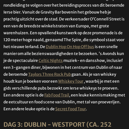
rondleiding te volgen over het bereidingsproces van dit beroemde
Ierse bier. Vanuit de Gravity Bar bovenin het gebouw heb je
prachtig uitzicht over de stad. De verkeersader O’Connell Street is
een van de breedste winkelstraten van Europa, met grote
warenhuizen. Een opvallend kunstwerk op deze promenade is de
120 meter hoge naald, genaamd The Spire, die symbool staat voor
het nieuwe Ierland. De
Dublin Hop On Hop Off bus
is een snelle
manier om alle bezienswaardigheden te bezoeken. ’s Avonds kun
je de spectaculaire
Celtic Nights
muziek- en dansshow, inclusief
een 3-gangen diner, bijwonen in het centrum van Dublin of naar
de beroemde
Taylors Three Rock Pub
gaan. Als je van whiskey
houdt kun je boeken voor een
Whiskey Tour
, waarbij je met een
gids verschillende pubs bezoekt om Ierse whiskeys te proeven.
Een andere optie is de
Fab Food Trail
, een leuke kennismaking met
de eetcultuur en food scene van Dublin, met tal van proeverijen.
Een andere leuke optie is de
Secret Food Tour
.
DAG 3: DUBLIN - WESTPORT (CA. 252