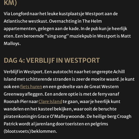
KM)
Via Longford naar het leuke kustplaatsje Westport aan de
Atlantische westkust. Overnachting in The Helm
appartementen, gelegen aan de kade. In de pub kun je heerlijk
eten. Een beroemde ’’sing song’’ muziekpub in Westport is Matt
Malloys.
DAG 4: VERBLIJF IN WESTPORT
Verblijf in Westport. Een autotocht naar het ongerepte Achill
Island met schitterende stranden is zeer de moeite waard. Je kunt
ook een
fiets huren
en een gedeelte van de Great Western
Greenway afleggen. Een andere optie is met de ferry vanaf
Roonah Pier naar
Clare Island
te gaan, waar je heerlijk kunt
wandelen en het kasteel bekijken, waar ooit de beruchte
piratenkoningin Grace O’Malley woonde. De heilige berg Croagh
Patrick wordt al jarenlang door toeristen en pelgrims
(blootsvoets) beklommen.