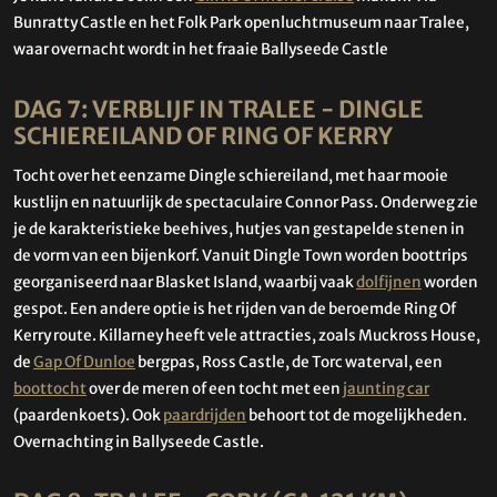
Bunratty Castle en het Folk Park openluchtmuseum naar Tralee,
waar overnacht wordt in het fraaie Ballyseede Castle
DAG 7: VERBLIJF IN TRALEE - DINGLE
SCHIEREILAND OF RING OF KERRY
Tocht over het eenzame Dingle schiereiland, met haar mooie
kustlijn en natuurlijk de spectaculaire Connor Pass. Onderweg zie
je de karakteristieke beehives, hutjes van gestapelde stenen in
de vorm van een bijenkorf. Vanuit Dingle Town worden boottrips
georganiseerd naar Blasket Island, waarbij vaak
dolfijnen
worden
gespot. Een andere optie is het rijden van de beroemde Ring Of
Kerry route. Killarney heeft vele attracties, zoals Muckross House,
de
Gap Of Dunloe
bergpas, Ross Castle, de Torc waterval, een
boottocht
over de meren of een tocht met een
jaunting car
(paardenkoets). Ook
paardrijden
behoort tot de mogelijkheden.
Overnachting in Ballyseede Castle.