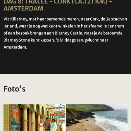
DAG 8: TRALEE - CORK (CA.121 KM) -
AMSTERDAM
Via Killarney, met haar beroemde meren, naar Cork, de 2e stad van
Ierland, waar je nog wat kunt winkelen in het sfeervolle centrum
of een bezoek brengen aan Blarney Castle, waar je de beroemde
Blarney Stone kunt kussen. ’s Middags terugvlucht naar
Amsterdam.
Foto's