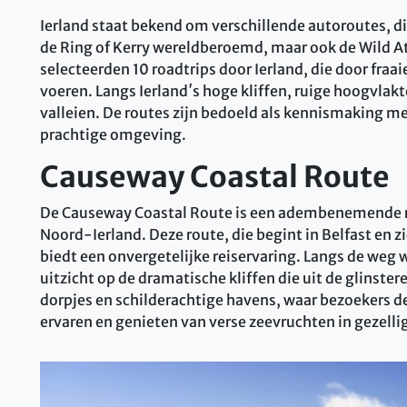
Ierland staat bekend om verschillende autoroutes, d
de Ring of Kerry wereldberoemd, maar ook de Wild At
selecteerden 10 roadtrips door Ierland,
die door fraa
voeren. Langs Ierland′s hoge kliffen, ruige hoogvlak
valleien.
De routes zijn bedoeld als kennismaking met
prachtige omgeving.
Causeway Coastal Route
De Causeway Coastal Route is een adembenemende road
Noord-Ierland. Deze route, die begint in Belfast en 
biedt een onvergetelijke reiservaring. Langs de weg 
uitzicht op de dramatische kliffen die uit de glinster
dorpjes en schilderachtige havens, waar bezoekers d
ervaren en genieten van verse zeevruchten in gezelli