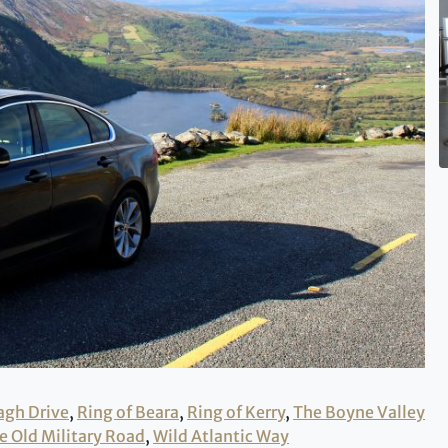
agh Drive
,
Ring of Beara
,
Ring of Kerry
,
The Boyne Valley
e Old Military Road
,
Wild Atlantic Way