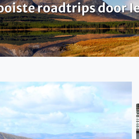
oiste roadtrips door I