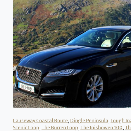
Causeway Coastal Route
,
Dingle Peninsula
,
Lough In
Scenic Loop
,
The Burren Loop
,
The Inishowen 100
,
Th