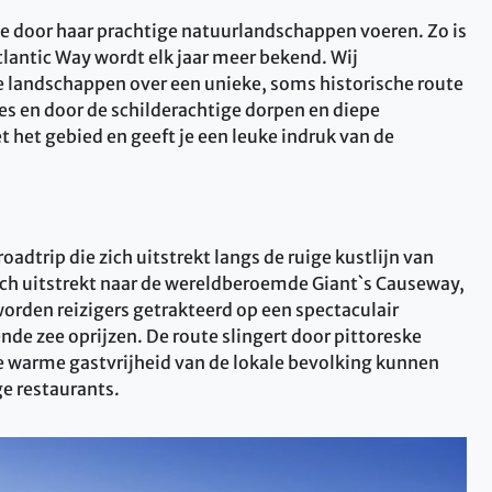
ie door haar prachtige natuurlandschappen voeren. Zo is
lantic Way wordt elk jaar meer bekend. Wij
ie landschappen over een unieke, soms historische route
tes en door de schilderachtige dorpen en diepe
 het gebied en geeft je een leuke indruk van de
trip die zich uitstrekt langs de ruige kustlijn van
zich uitstrekt naar de wereldberoemde Giant`s Causeway,
worden reizigers getrakteerd op een spectaculair
ende zee oprijzen. De route slingert door pittoreske
e warme gastvrijheid van de lokale bevolking kunnen
ge restaurants.