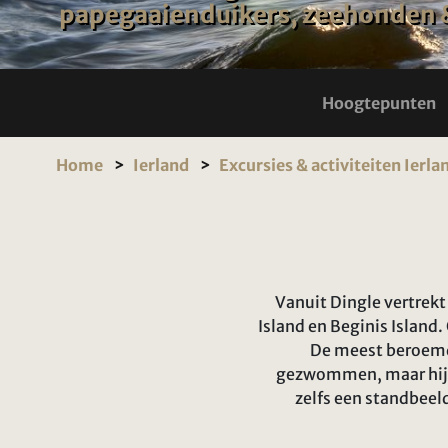
papegaaienduikers, zeehonden &
Hoogtepunten
Home
Ierland
Excursies & activiteiten Ierla
Vanuit Dingle vertrekt
Island en Beginis Island
De meest beroemde 
gezwommen, maar hij is
zelfs een standbeel