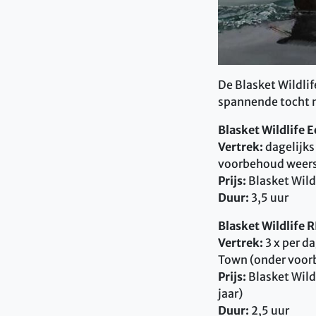
De Blasket Wildli
spannende tocht 
Blasket Wildlife E
Vertrek:
dagelijks
voorbehoud weer
Prijs:
Blasket Wildl
Duur:
3,5 uur
Blasket Wildlife 
Vertrek:
3 x per d
Town (onder voo
Prijs:
Blasket Wildl
jaar)
Duur:
2,5 uur