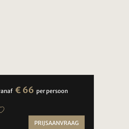
€ 66
vanaf
per persoon
PRIJSAANVRAAG