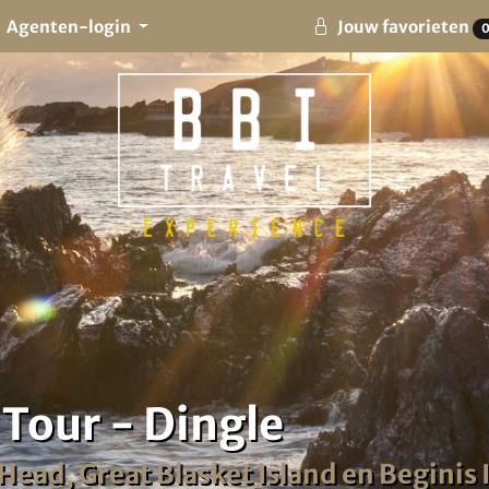
Agenten-login
Jouw favorieten
 Tour - Dingle
Head, Great Blasket Island en Beginis I