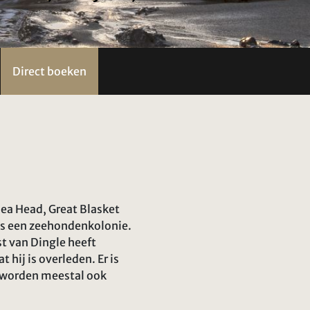
Direct boeken
lea Head, Great Blasket
ngs een zeehondenkolonie.
st van Dingle heeft
hij is overleden. Er is
p worden meestal ook