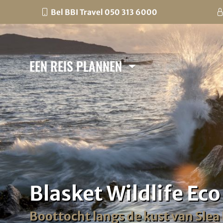
Bel BBI Travel 050 313 6000
EEN REIS PLANNEN
Blasket Wildlife Eco
Boottocht langs de kust van Slea 