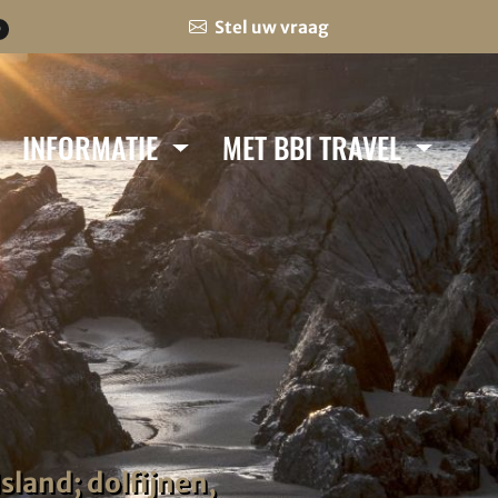
Stel uw vraag
0
INFORMATIE
MET BBI TRAVEL
sland; dolfijnen,