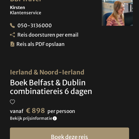
Kirsten
Klantenservice
050-3136000
Reis doorsturen per email
Reis als PDF opslaan
Ierland & Noord-Ierland
Boek Belfast & Dublin
combinatiereis 6 dagen
€ 898
vanaf
per persoon
Bekijk prijsinformatie
Boek deze reis