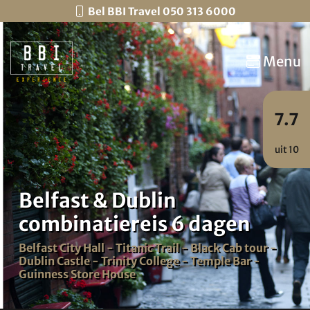
Bel BBI Travel 050 313 6000
Menu
7.7
uit 10
Belfast & Dublin
combinatiereis 6 dagen
Belfast City Hall - Titanic Trail - Black Cab tour -
Dublin Castle - Trinity College - Temple Bar -
Guinness Store House