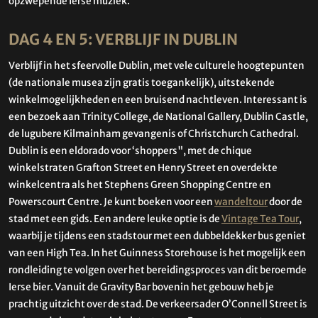
opzwepende Ierse muziek.
DAG 4 EN 5: VERBLIJF IN DUBLIN
Verblijf in het sfeervolle Dublin, met vele culturele hoogtepunten
(de nationale musea zijn gratis toegankelijk), uitstekende
winkelmogelijkheden en een bruisend nachtleven. Interessant is
een bezoek aan Trinity College, de National Gallery, Dublin Castle,
de lugubere Kilmainham gevangenis of Christchurch Cathedral.
Dublin is een eldorado voor ‘shoppers", met de chique
winkelstraten Grafton Street en Henry Street en overdekte
winkelcentra als het Stephens Green Shopping Centre en
Powerscourt Centre. Je kunt boeken voor een
wandeltour
door de
stad met een gids. Een andere leuke optie is de
Vintage Tea Tour
,
waarbij je tijdens een stadstour met een dubbeldekker bus geniet
van een High Tea. In het Guinness Storehouse is het mogelijk een
rondleiding te volgen over het bereidingsproces van dit beroemde
Ierse bier. Vanuit de Gravity Bar bovenin het gebouw heb je
prachtig uitzicht over de stad. De verkeersader O’Connell Street is