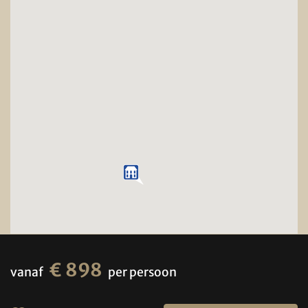
€ 898
vanaf
per persoon