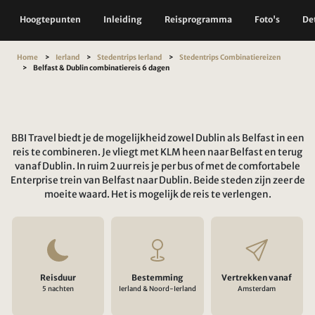
Hoogtepunten
Inleiding
Reisprogramma
Foto's
Det
Home
Ierland
Stedentrips Ierland
Stedentrips Combinatiereizen
Belfast & Dublin combinatiereis 6 dagen
BBI Travel biedt je de mogelijkheid zowel Dublin als Belfast in een
reis te combineren. Je vliegt met KLM heen naar Belfast en terug
vanaf Dublin. In ruim 2 uur reis je per bus of met de comfortabele
Enterprise trein van Belfast naar Dublin. Beide steden zijn zeer de
moeite waard. Het is mogelijk de reis te verlengen.
Reisduur
Bestemming
Vertrekken vanaf
5 nachten
Ierland & Noord-Ierland
Amsterdam