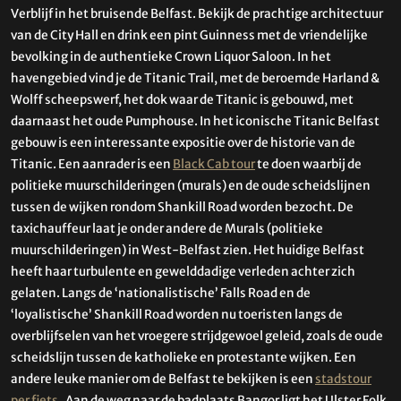
Verblijf in het bruisende Belfast. Bekijk de prachtige architectuur
van de City Hall en drink een pint Guinness met de vriendelijke
bevolking in de authentieke Crown Liquor Saloon. In het
havengebied vind je de Titanic Trail, met de beroemde Harland &
Wolff scheepswerf, het dok waar de Titanic is gebouwd, met
daarnaast het oude Pumphouse. In het iconische Titanic Belfast
gebouw is een interessante expositie over de historie van de
Titanic. Een aanrader is een
Black Cab tour
te doen waarbij de
politieke muurschilderingen (murals) en de oude scheidslijnen
tussen de wijken rondom Shankill Road worden bezocht. De
taxichauffeur laat je onder andere de Murals (politieke
muurschilderingen) in West-Belfast zien. Het huidige Belfast
heeft haar turbulente en gewelddadige verleden achter zich
gelaten. Langs de ‘nationalistische’ Falls Road en de
‘loyalistische’ Shankill Road worden nu toeristen langs de
overblijfselen van het vroegere strijdgewoel geleid, zoals de oude
scheidslijn tussen de katholieke en protestante wijken. Een
andere leuke manier om de Belfast te bekijken is een
stadstour
per fiets
. Aan de weg naar de badplaats Bangor ligt het Ulster Folk