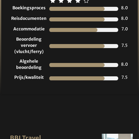
Boekingsproces
8.0
Reisdocumenten
8.0
Accommodatie
7.0
Beoordeling
vervoer
7.5
(vlucht/ferry)
Algehele
8.0
beoordeling
Prijs/kwaliteit
7.5
BBI Travel