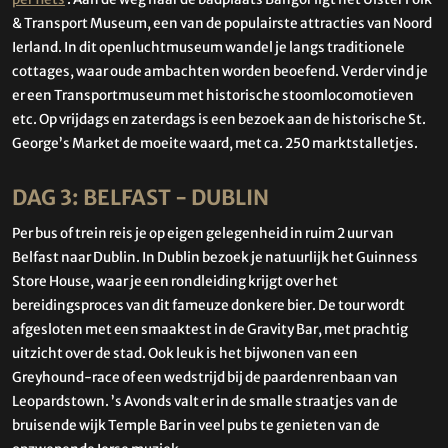
& Transport Museum, een van de populairste attracties van Noord
Ierland. In dit openluchtmuseum wandel je langs traditionele
cottages, waar oude ambachten worden beoefend. Verder vind je
er een Transportmuseum met historische stoomlocomotieven
etc. Op vrijdags en zaterdags is een bezoek aan de historische St.
George’s Market de moeite waard, met ca. 250 marktstalletjes.
DAG 3: BELFAST - DUBLIN
Per bus of trein reis je op eigen gelegenheid in ruim 2 uur van
Belfast naar Dublin. In Dublin bezoek je natuurlijk het Guinness
Store House, waar je een rondleiding krijgt over het
bereidingsproces van dit fameuze donkere bier. De tour wordt
afgesloten met een smaaktest in de Gravity Bar, met prachtig
uitzicht over de stad. Ook leuk is het bijwonen van een
Greyhound-race of een wedstrijd bij de paardenrenbaan van
Leopardstown. ’s Avonds valt er in de smalle straatjes van de
bruisende wijk Temple Bar in veel pubs te genieten van de