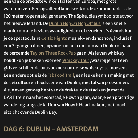
een van de breedste winkelstraten van Europa, met grote
warenhuizen. Een opvallend kunstwerk op deze promenade is de
120 meter hoge naald, genaamd The Spire, die symbool staat voor
het nieuwe Ierland. De
Dublin Hop On Hop Off bus
is een snelle
manier om alle bezienswaardigheden te bezoeken. ’s Avonds kun
je de spectaculaire
Celtic Nights
muziek- en dansshow, inclusief
een 3-gangen diner, bijwonen in het centrum van Dublin of naar
de beroemde
Taylors Three Rock Pub
gaan. Als je van whiskey
houdt kun je boeken voor een
Whiskey Tour
, waarbij je met een
gids verschillende pubs bezoekt om Ierse whiskeys te proeven.
Een andere optie is de
Fab Food Trail
, een leuke kennismaking met
de eetcultuur en food scene van Dublin, met tal van proeverijen.
Als je even genoeg hebt van de drukte in de stad kun je met de
DART trein naar het voorstadje Howth gaan, waar je een prachtige
wandeling langs de kliffen van Howth Head maken, met mooi
uitzicht over de Dublin Bay.
DAG 6: DUBLIN - AMSTERDAM