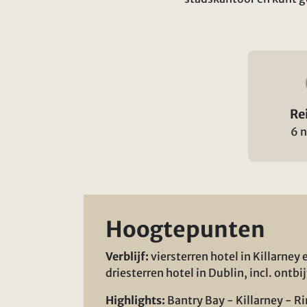
Re
6 
Hoogtepunten
Verblijf:
viersterren hotel in Killarney 
driesterren hotel in Dublin, incl. ontbij
Highlights:
Bantry Bay - Killarney - Ri