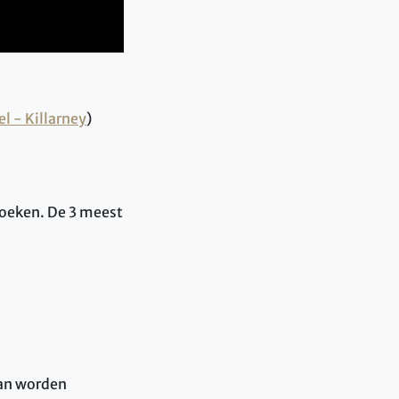
l - Killarney
)
jboeken. De 3 meest
kan worden