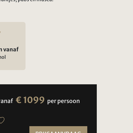
n vanaf
hol
€ 1099
vanaf
per persoon