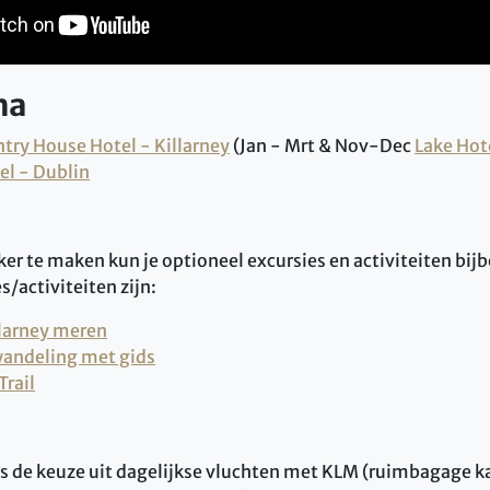
ma
ntry House Hotel - Killarney
(Jan - Mrt & Nov-Dec
Lake Hote
el - Dublin
ker te maken kun je optioneel excursies en activiteiten bi
s/activiteiten zijn:
larney meren
wandeling met gids
Trail
reis de keuze uit dagelijkse vluchten met KLM (ruimbagage 