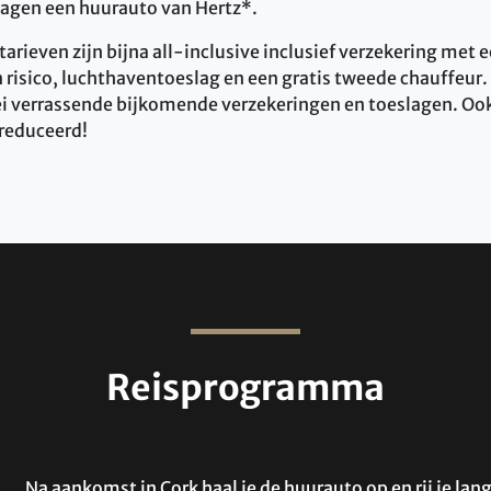
dagen een huurauto van Hertz*.
rieven zijn bijna all-inclusive inclusief verzekering met e
risico, luchthaventoeslag en een gratis tweede chauffeur. 
lei verrassende bijkomende verzekeringen en toeslagen. Ook
ereduceerd!
Reisprogramma
Na aankomst in Cork haal je de huurauto op en rij je la