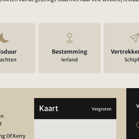
isduur
Bestemming
Vertrekke
nachten
Ierland
Schip
Kaart
Vergroten
en
t
ng Of Kerry