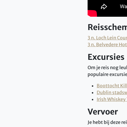
Reissche
3 n. Loch Lein Cou
3 n. Belvedere Hot
Excursies
Om je reis nog leu
populaire excursie
Boottocht Kil
Dublin stads
Irish Whiskey 
Vervoer
Je hebt bij deze 