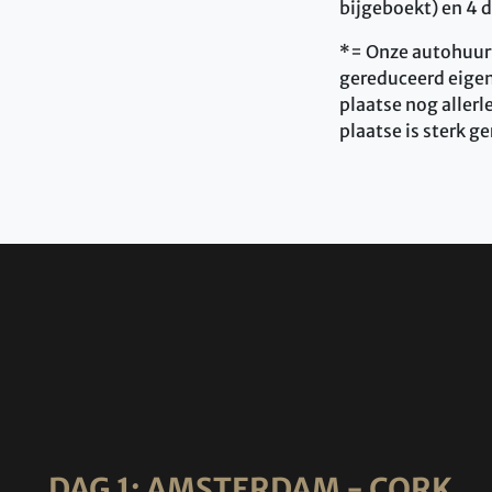
bijgeboekt) en 4 
*= Onze autohuurta
gereduceerd eigen 
plaatse nog aller
plaatse is sterk g
DAG 1: AMSTERDAM - CORK