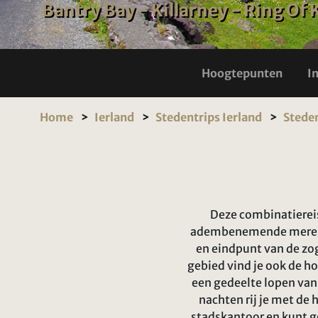
Bantry Bay - Killarney - Ring Of 
Hoogtepunten
I
Home
Ierland
Stedentrips Ierland
Stede
Deze combinatiereis 
adembenemende meren, b
en eindpunt van de zog
gebied vind je ook de ho
een gedeelte lopen van
nachten rij je met de 
stadskantoor en kunt ge