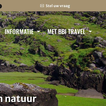
Stel uw vraag
0
INFORMATIE
MET BBI TRAVEL
n natuur