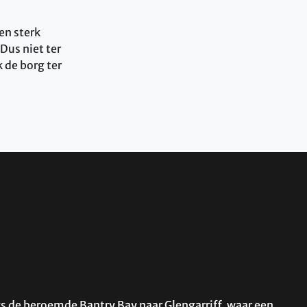
en sterk
Dus niet ter
 de borg ter
ngs de beroemde Bantry Bay naar Glengarriff, waar een