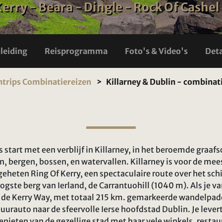
Kerry - Beara - Dingle - Rock Of Cashel
nleiding
Reisprogramma
Foto's & Video's
Deta
ntrips Combinatiereizen
Killarney & Dublin - combinat
start met een verblijf in Killarney, in het beroemde graaf
ergen, bossen, en watervallen. Killarney is voor de mees
eheten Ring Of Kerry, een spectaculaire route over het schie
ogste berg van Ierland, de Carrantuohill (1040 m). Als je 
 de Kerry Way, met totaal 215 km. gemarkeerde wandelpaden
huurauto naar de sfeervolle Ierse hoofdstad Dublin. Je levert
nieten van de gezellige stad met haar vele winkels, resta