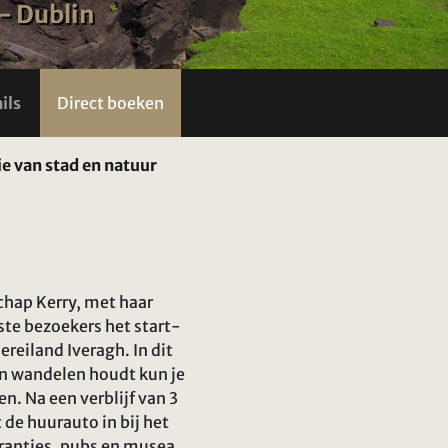
 - Dublin
ils
Direct boeken
ie van stad en natuur
schap Kerry, met haar
te bezoekers het start-
reiland Iveragh. In dit
van wandelen houdt kun je
. Na een verblijf van 3
 de huurauto in bij het
urantjes, pubs en musea.