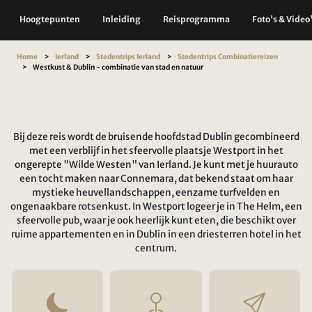
Hoogtepunten
Inleiding
Reisprogramma
Foto's & Video
Home
Ierland
Stedentrips Ierland
Stedentrips Combinatiereizen
Westkust & Dublin - combinatie van stad en natuur
Bij deze reis wordt de bruisende hoofdstad Dublin gecombineerd
met een verblijf in het sfeervolle plaatsje Westport in het
ongerepte "Wilde Westen" van Ierland. Je kunt met je huurauto
een tocht maken naar Connemara, dat bekend staat om haar
mystieke heuvellandschappen, eenzame turfvelden en
ongenaakbare rotsenkust. In Westport logeer je in The Helm, een
sfeervolle pub, waar je ook heerlijk kunt eten, die beschikt over
ruime appartementen en in Dublin in een driesterren hotel in het
centrum.