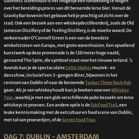
Guinness Storehouse is het mogelijk een rondleiding te volgen
over het bereidingsproces van dit beroemde Ierse bier. Vanuit de
Gravity Bar bovenin het gebouw heb je prachtig uitzicht over de
stad. Ook een bezoek aan een wkiskeydestilleerderij, zoals de Old
Jameson Distillery of de Teeling Distillery, is de moeite waard. De
verkeersader O’Connell Street is een van de breedste
winkelstraten van Europa, met grote warenhuizen. Een opvallend
kunstwerk op deze promenade is de 120 meter hoge naald,
genaamd The Spire, die symbool staat voor het nieuwe Ierland. ’s
Avonds kun je de spectaculaire
Celtic Nights
muziek- en
dansshow, inclusief een 3-gangen diner, bijwonen in het
centrum van Dublin of naar de beroemde
Taylors Three Rock Pub
gaan. Als je van whiskey houdt kun je boeken voor een
Whiskey
Tour
, waarbij je met een gids verschillende pubs bezoekt om Ierse
whiskeys te proeven. Een andere optie is de
Fab Food Trail
, een
leuke kennismaking met de eetcultuur en food scene van Dublin,
met tal van proeverijen, of de
Secret Food Tour
.
DAG 7: DUBLIN - AMSTERDAM