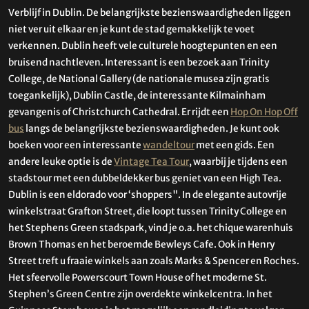
Verblijf in Dublin. De belangrijkste bezienswaardigheden liggen
niet ver uit elkaar en je kunt de stad gemakkelijk te voet
verkennen. Dublin heeft vele culturele hoogtepunten en een
bruisend nachtleven. Interessant is een bezoek aan Trinity
College, de National Gallery (de nationale musea zijn gratis
toegankelijk), Dublin Castle, de interessante Kilmainham
gevangenis of Christchurch Cathedral. Er rijdt een
Hop On Hop Off
bus
langs de belangrijkste bezienswaardigheden. Je kunt ook
boeken voor een interessante
wandeltour
met een gids. Een
andere leuke optie is de
Vintage Tea Tour
, waarbij je tijdens een
stadstour met een dubbeldekker bus geniet van een High Tea.
Dublin is een eldorado voor ‘shoppers". In de elegante autovrije
winkelstraat Grafton Street, die loopt tussen Trinity College en
het Stephens Green stadspark, vind je o.a. het chique warenhuis
Brown Thomas en het beroemde Bewleys Cafe. Ook in Henry
Street treft u fraaie winkels aan zoals Marks & Spencer en Roches.
Het sfeervolle Powerscourt Town House of het moderne St.
Stephen’s Green Centre zijn overdekte winkelcentra. In het