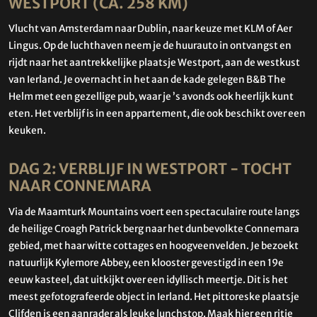
WESTPORT (CA. 258 KM)
Vlucht van Amsterdam naar Dublin, naar keuze met KLM of Aer
Lingus. Op de luchthaven neem je de huurauto in ontvangst en
rijdt naar het aantrekkelijke plaatsje Westport, aan de westkust
van Ierland. Je overnacht in het aan de kade gelegen B&B The
Helm met een gezellige pub, waar je ’s avonds ook heerlijk kunt
eten. Het verblijf is in een appartement, die ook beschikt over een
keuken.
DAG 2: VERBLIJF IN WESTPORT - TOCHT
NAAR CONNEMARA
Via de Maamturk Mountains voert een spectaculaire route langs
de heilige Croagh Patrick berg naar het dunbevolkte Connemara
gebied, met haar witte cottages en hoogveenvelden. Je bezoekt
natuurlijk Kylemore Abbey, een klooster gevestigd in een 19e
eeuw kasteel, dat uitkijkt over een idyllisch meertje. Dit is het
meest gefotografeerde object in Ierland. Het pittoreske plaatsje
Clifden is een aanrader als leuke lunchstop. Maak hier een ritje