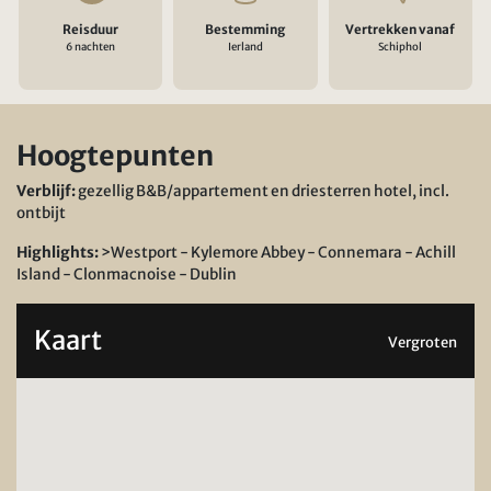
Reisduur
Bestemming
Vertrekken vanaf
6 nachten
Ierland
Schiphol
Hoogtepunten
Verblijf:
gezellig B&B/appartement en driesterren hotel, incl.
ontbijt
Highlights:
>Westport - Kylemore Abbey - Connemara - Achill
Island - Clonmacnoise - Dublin
Kaart
Vergroten