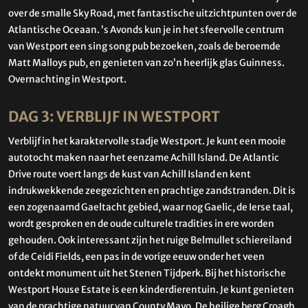
over de smalle Sky Road, met fantastische uitzichtpunten over de
Atlantische Oceaan. ’s Avonds kun je in het sfeervolle centrum
van Westport een sing song pub bezoeken, zoals de beroemde
Matt Malloys pub, en genieten van zo’n heerlijk glas Guinness.
Overnachting in Westport.
DAG 3: VERBLIJF IN WESTPORT
Verblijf in het karaktervolle stadje Westport. Je kunt een mooie
autotocht maken naar het eenzame Achill Island. De Atlantic
Drive route voert langs de kust van Achill Island en kent
indrukwekkende zeegezichten en prachtige zandstranden. Dit is
een zogenaamd Gaeltacht gebied, waar nog Gaelic, de Ierse taal,
wordt gesproken en de oude culturele tradities in ere worden
gehouden. Ook interessant zijn het ruige Belmullet schiereiland
of de Ceidi Fields, een pas in de vorige eeuw onder het veen
ontdekt monument uit het Stenen Tijdperk. Bij het historische
Westport House Estate is een kinderdierentuin. Je kunt genieten
van de prachtige natuur van County Mayo. De heilige berg Croagh