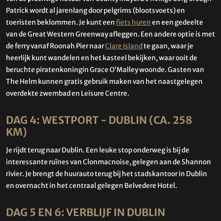
Patrick wordt al jarenlang door pelgrims (blootsvoets) en
toeristen beklommen. Je kunt een
fiets huren
en een gedeelte
van de Great Western Greenway afleggen. Een andere optie is met
de ferry vanaf Roonah Pier naar
Clare Island
te gaan, waar je
heerlijk kunt wandelen en het kasteel bekijken, waar ooit de
beruchte piratenkoningin Grace O’Malley woonde. Gasten van
The Helm kunnen gratis gebruik maken van het naastgelegen
overdekte zwembad en Leisure Centre.
DAG 4: WESTPORT - DUBLIN (CA. 258
KM)
Je rijdt terug naar Dublin. Een leuke stop onderweg is bij de
interessante ruïnes van Clonmacnoise, gelegen aan de Shannon
rivier. Je brengt de huurauto terug bij het stadskantoor in Dublin
en overnacht in het centraal gelegen Belvedere Hotel.
DAG 5 EN 6: VERBLIJF IN DUBLIN