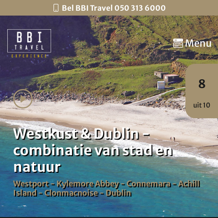
Bel BBI Travel 050 313 6000
Menu
8
uit 10
Westkust & Dublin -
combinatie van stad en
natuur
Westport - Kylemore Abbey - Connemara - Achill
Island - Clonmacnoise - Dublin