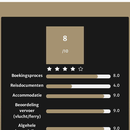
Reviews
8
/10
Boekingsproces
8.0
Reisdocumenten
4.0
Accommodatie
9.0
Beoordeling
vervoer
9.0
(vlucht/ferry)
Algehele
9.0