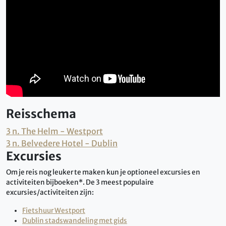
Reisschema
3 n. The Helm - Westport
3 n. Belvedere Hotel - Dublin
Excursies
Om je reis nog leuker te maken kun je optioneel excursies en
activiteiten bijboeken*. De 3 meest populaire
excursies/activiteiten zijn:
Fietshuur Westport
Dublin stadswandeling met gids