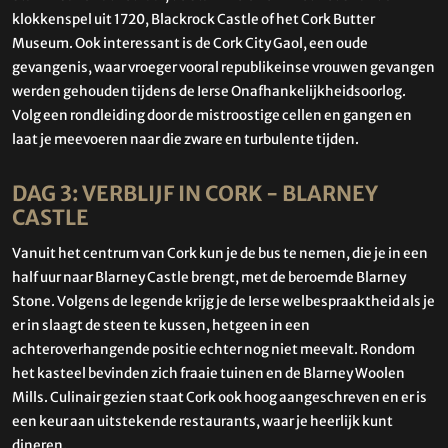
klokkenspel uit 1720, Blackrock Castle of het Cork Butter
Museum. Ook interessant is de Cork City Gaol, een oude
gevangenis, waar vroeger vooral republikeinse vrouwen gevangen
werden gehouden tijdens de Ierse Onafhankelijkheidsoorlog.
Volg een rondleiding door de mistroostige cellen en gangen en
laat je meevoeren naar die zware en turbulente tijden.
DAG 3: VERBLIJF IN CORK - BLARNEY
CASTLE
Vanuit het centrum van Cork kun je de bus te nemen, die je in een
half uur naar Blarney Castle brengt, met de beroemde Blarney
Stone. Volgens de legende krijg je de Ierse welbe­spraaktheid als je
er in slaagt de steen te kussen, hetgeen in een
achteroverhangende positie echter nog niet mee­valt. Rondom
het kasteel bevinden zich fraaie tuinen en de Blarney Woolen
Mills. Culinair gezien staat Cork ook hoog aangeschreven en er is
een keur aan uitstekende restaurants, waar je heerlijk kunt
dineren.