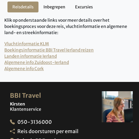
Reisdetails
Inbegrepen
Excursies
Klik op onderstaande links voor meer details over het
boekingsproces voor deze reis, vluchtinformatie en algemene
land- en streekinformatie:
Vluchtinformatie KLM
Boekingsinformatie BBI Travel Ierland reizen
Landen informatie Ierland
Algemene info Zuidoost-Ierland
Algemene info Cork
BBI Travel
Kirsten
Klantenservice
050-3136000
Reis doorsturen per email