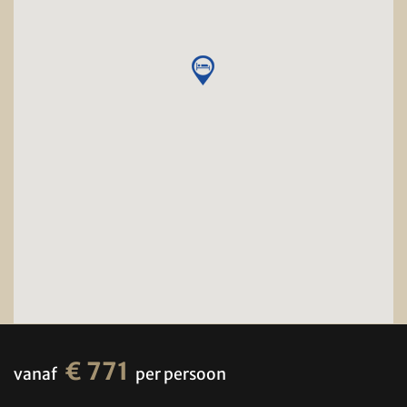
€ 771
vanaf
per persoon