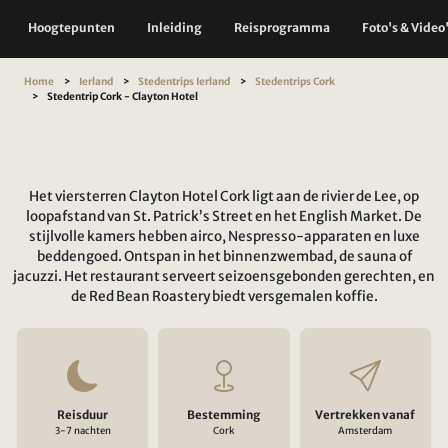
Hoogtepunten
Inleiding
Reisprogramma
Foto's & Video
Home
Ierland
Stedentrips Ierland
Stedentrips Cork
Stedentrip Cork - Clayton Hotel
Het viersterren Clayton Hotel Cork ligt aan de rivier de Lee, op
loopafstand van St. Patrick’s Street en het English Market. De
stijlvolle kamers hebben airco, Nespresso-apparaten en luxe
beddengoed. Ontspan in het binnenzwembad, de sauna of
jacuzzi. Het restaurant serveert seizoensgebonden gerechten, en
de Red Bean Roastery biedt versgemalen koffie.
Reisduur
Bestemming
Vertrekken vanaf
3-7 nachten
Cork
Amsterdam