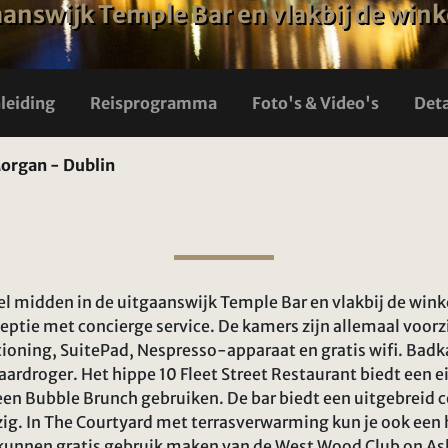
answijk Temple Bar en vlakbij de wink
nleiding
Reisprogramma
Foto's & Video's
Deta
organ - Dublin
el midden in de uitgaanswijk Temple Bar en vlakbij de winke
ceptie met concierge service. De kamers zijn allemaal voor
itioning, SuitePad, Nespresso-apparaat en gratis wifi. Bad
aardroger. Het hippe 10 Fleet Street Restaurant biedt een ei
een Bubble Brunch gebruiken. De bar biedt een uitgebreid 
ig. In The Courtyard met terrasverwarming kun je ook een 
 kunnen gratis gebruik maken van de West Wood Club on As