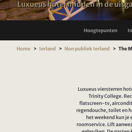
Luxueus hotel midden in de uitga
Hoogtepunten
I
Home
Ierland
Non publiek Ierland
The M
Luxueus viersterren hot
Trinity College. Re
flatscreen-tv, aircond
regendouche, toilet en h
het weekend kun je 
roomservice. Lift aanwez
gebruiken. De gasten