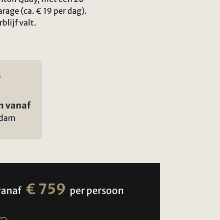
age (ca. € 19 per dag).
lijf valt.
n vanaf
rdam
€ 759
vanaf
per persoon