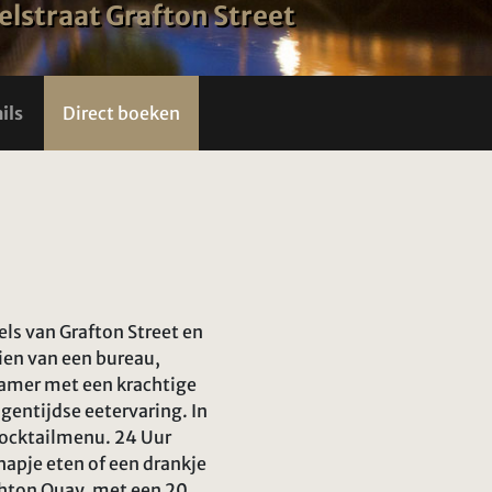
elstraat Grafton Street
ils
Direct boeken
ls van Grafton Street en
zien van een bureau,
kamer met een krachtige
gentijdse eetervaring. In
cocktailmenu. 24 Uur
hapje eten of een drankje
hton Quay, met een 20