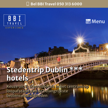
Bel BBI Travel 050 313 6000
Menu
Stedentrip Dublin ***
hotels
Keuze uit 3-sterrenhotels in het centrum op
loopafstand van de belangrijkste
bezienswaardigheden