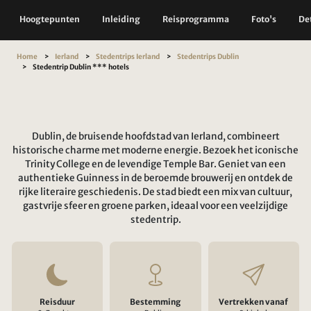
Hoogtepunten
Inleiding
Reisprogramma
Foto's
Det
Home
Ierland
Stedentrips Ierland
Stedentrips Dublin
Stedentrip Dublin *** hotels
Dublin, de bruisende hoofdstad van Ierland, combineert
historische charme met moderne energie. Bezoek het iconische
Trinity College en de levendige Temple Bar. Geniet van een
authentieke Guinness in de beroemde brouwerij en ontdek de
rijke literaire geschiedenis. De stad biedt een mix van cultuur,
gastvrije sfeer en groene parken, ideaal voor een veelzijdige
stedentrip.
Reisduur
Bestemming
Vertrekken vanaf