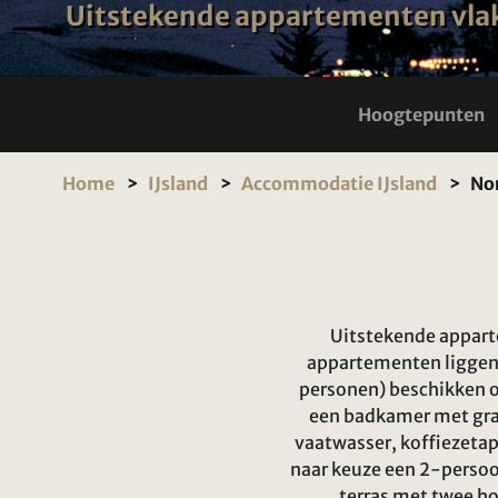
Uitstekende appartementen vlak
Hoogtepunten
Home
IJsland
Accommodatie IJsland
Nor
Uitstekende apparte
appartementen liggen 
personen) beschikken o
een badkamer met grat
vaatwasser, koffiezeta
naar keuze een 2-persoo
terras met twee h