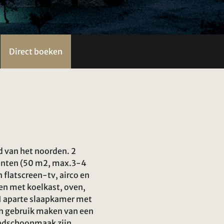
Direct boeken
d van het noorden. 2
menten (50 m2, max.3-4
flatscreen-tv, airco en
en met koelkast, oven,
1 aparte slaapkamer met
en gebruik maken van een
indschoonmaak zijn