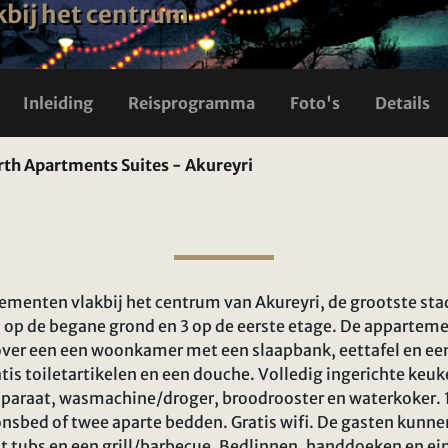
bij het centrum
Inleiding
Reisprogramma
Foto's
Details
th Apartments Suites - Akureyri
menten vlakbij het centrum van Akureyri, de grootste sta
op de begane grond en 3 op de eerste etage. De apparte
ver een een woonkamer met een slaapbank, eettafel en een 
is toiletartikelen en een douche. Volledig ingerichte keuk
pparaat, wasmachine/droger, broodrooster en waterkoker. 
nsbed of twee aparte bedden. Gratis wifi. De gasten kunn
ot tubs en een grill/barbecue. Bedlinnen, handdoeken en e