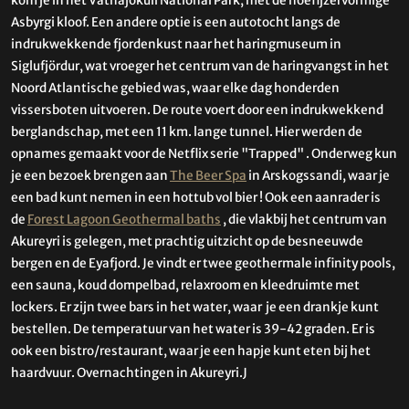
kom je in het Vatnajökull National Park, met de hoefijzervormige
Asbyrgi kloof. Een andere optie is een autotocht langs de
indrukwekkende fjordenkust naar het haringmuseum in
Siglufjördur, wat vroeger het centrum van de haringvangst in het
Noord Atlantische gebied was, waar elke dag honderden
vissersboten uitvoeren. De route voert door een indrukwekkend
berglandschap, met een 11 km. lange tunnel. Hier werden de
opnames gemaakt voor de Netflix serie "Trapped" . Onderweg kun
je een bezoek brengen aan
The Beer Spa
in Arskogssandi, waar je
een bad kunt nemen in een hottub vol bier ! Ook een aanrader is
de
Forest Lagoon Geothermal baths
, die vlakbij het centrum van
Akureyri is gelegen, met prachtig uitzicht op de besneeuwde
bergen en de Eyafjord. Je vindt er twee geothermale infinity pools,
een sauna, koud dompelbad, relaxroom en kleedruimte met
lockers. Er zijn twee bars in het water, waar je een drankje kunt
bestellen. De temperatuur van het water is 39-42 graden. Er is
ook een bistro/restaurant, waar je een hapje kunt eten bij het
haardvuur. Overnachtingen in Akureyri.J