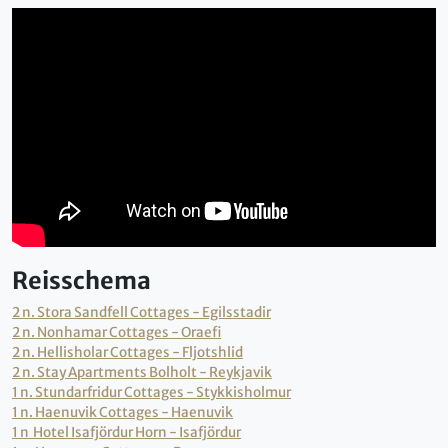
Reisschema
2 n. Stora Sandfell Cottages - Egilsstadir
2 n. Nonhamar Cottages - Oraefi
2 n. Hellisholar Cottages - Fljotshlid
2 n. Stay Apartments Bolholt - Reykjavik
1 n. Stundarfridur Cottages - Stykkisholmur
1 n. Haenuvik Cottages - Haenuvik
1 n Hotel Isafjördur Horn - Isafjördur