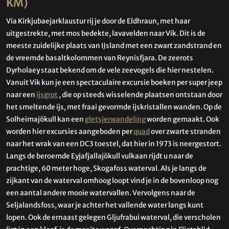
KM)
Via Kirkjubaejarklaustur rij je door de Eldhraun, met haar
uitgestrekte, met mos bedekte, lavavelden naar Vik. Dit is de
meeste zuidelijke plaats van IJsland met een zwart zandstrand en
de vreemde basaltkolommen van Reynisfjara. De zeerots
Dyrholaey staat bekend om de vele zeevogels die hier nestelen.
Vanuit Vik kun je een spectaculaire excursie boeken per super jeep
naar een
ijsgrot
, die op steeds wisselende plaatsen ontstaan door
het smeltende ijs, met fraai gevormde ijskristallen wanden. Op de
Solheimajökull kan een
gletsjerwandeling
worden gemaakt. Ook
worden hier excursies aangeboden per
quad
over zwarte stranden
naar het wrak van een DC3 toestel, dat hier in 1973 is neergestort.
Langs de beroemde Eyjafjallajökull vulkaan rijdt u naar de
prachtige, 60 meter hoge, Skogafoss waterval. Als je langs de
zijkant van de waterval omhoog loopt vind je in de bovenloop nog
een aantal andere mooie watervallen. Vervolgens naar de
Seljalandsfoss, waar je achter het vallende water langs kunt
lopen. Ook de ernaast gelegen Gljufrabui waterval, die verscholen