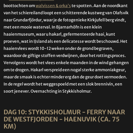
boottochten om
walvissen & orka’s
te spotten. Aan de noordkant
van het schiereiland loopt een schitterende kustweg van Olafsvik
naar Grundarfjördur, waar je de fotogenieke Kirkjufell berg vindt,
met een mooie waterval. In Bjarnarhöfn is een klein
haaienmuseum, waar u hakarl, gefermenteerde haai, kunt
proeven, wat in IJsland als een delicatesse wordt beschouwd. Het
haaienvlees wordt 10-12 weken onder de grond begraven,
waardoor de giftige stoffen verdwijnen, door het rottingsproces.
Vervolgens wordt het vlees enkele maanden in de wind gehangen
om te drogen. Hakarl verspreid een nogal sterke ammoniakgeur,
maar de smaak is echter minder erg dan de geur doet vermoeden.
In de regel wordt het weggespoeld met een slok brennivín, een
soort jenever. Overnachting in Stykkisholmur.
DAG 10: STYKKISHOLMUR - FERRY NAAR
DE WESTFJORDEN - HAENUVIK (CA. 75
KM)