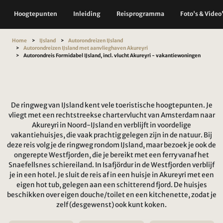
Hoogtepunten
Inleiding
Reisprogramma
Foto's & Video
Home
IJsland
Autorondreizen IJsland
Autorondreizen IJsland met aanvlieghaven Akureyri
Autorondreis Formidabel IJsland, incl. vlucht Akureyri - vakantiewoningen
De ringweg van IJsland kent vele toeristische hoogtepunten. Je
vliegt met een rechtstreekse chartervlucht van Amsterdam naar
Akureyri in Noord-IJsland en verblijft in voordelige
vakantiehuisjes, die vaak prachtig gelegen zijn in de natuur. Bij
deze reis volg je de ringweg rondom IJsland, maar bezoek je ook de
ongerepte Westfjorden, die je bereikt met een ferry vanaf het
Snaefellsnes schiereiland. In Isafjördur in de Westfjorden verblijf
je in een hotel. Je sluit de reis af in een huisje in Akureyri met een
eigen hot tub, gelegen aan een schitterend fjord. De huisjes
beschikken over eigen douche/toilet en een kitchenette, zodat je
zelf (desgewenst) ook kunt koken.