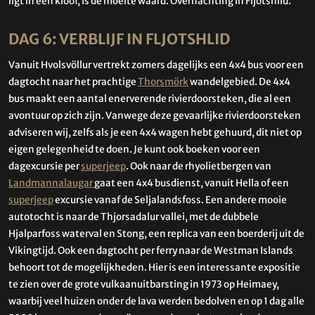
ligt in een kloof, is de moeite waard. Overnachting in Fljotshlid.
DAG 6: VERBLIJF IN FLJOTSHLID
Vanuit Hvolsvöllur vertrekt zomers dagelijks een 4x4 bus voor een
dagtocht naar het prachtige
Thorsmörk
wandelgebied. De 4x4
bus maakt een aantal enerverende rivierdoorsteken, die al een
avontuur op zich zijn. Vanwege deze gevaarlijke rivierdoorsteken
adviseren wij, zelfs als je een 4x4 wagen hebt gehuurd, dit niet op
eigen gelegenheid te doen. Je kunt ook boeken voor een
dagexcursie per
superjeep
. Ook naar de rhyolietbergen van
Landmannalaugar
gaat een 4x4 busdienst, vanuit Hella of een
superjeep
excursie vanaf de Seljalandsfoss. Een andere mooie
autotocht is naar de Thjorsadalur vallei, met de dubbele
Hjalparfoss waterval en Stong, een replica van een boerderij uit de
Vikingtijd. Ook een dagtocht per ferry naar de Westman Islands
behoort tot de mogelijkheden. Hier is een interessante expositie
te zien over de grote vulkaanuitbarsting in 1973 op Heimaey,
waarbij veel huizen onder de lava werden bedolven en op 1 dag alle