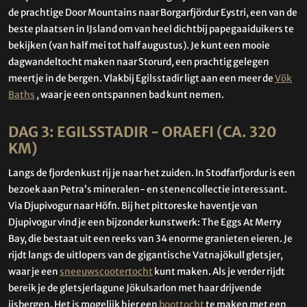
de prachtige Door Mountains naar Borgarfjördur Eystri, een van de
beste plaatsen in IJsland om van heel dichtbij papegaaiduikers te
bekijken (van half mei tot half augustus). Je kunt een mooie
dagwandeltocht maken naar Storurd, een prachtig gelegen
meertje in de bergen. Vlakbij Egilsstadir ligt aan een meer de
Vök
Baths
, waar je een ontspannen bad kunt nemen.
DAG 3: EGILSSTADIR - ORAEFI (CA. 320
KM)
Langs de fjordenkust rij je naar het zuiden. In Stodfarfjordur is een
bezoek aan Petra’s mineralen- en stenencollectie interessant.
Via Djupivogur naar Höfn. Bij het pittoreske haventje van
Djupivogur vind je een bijzonder kunstwerk: The Eggs At Merry
Bay, die bestaat uit een reeks van 34 enorme granieten eieren. Je
rijdt langs de uitlopers van de gigantische Vatnajökull gletsjer,
waar je een
sneeuwscootertocht
kunt maken. Als je verder rijdt
bereik je de gletsjerlagune Jökulsarlon met haar drijvende
ijsbergen. Het is mogelijk hier een
boottocht
te maken met een