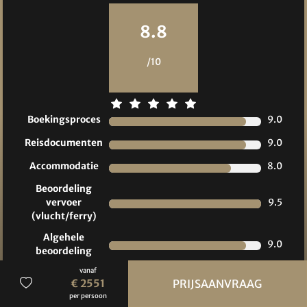
Reviews
8.8
/10
Boekingsproces
9.0
Reisdocumenten
9.0
Accommodatie
8.0
Beoordeling
vervoer
9.5
(vlucht/ferry)
Algehele
9.0
beoordeling
vanaf
Prijs/kwaliteit
8.0
€ 2551
PRIJSAANVRAAG
per persoon