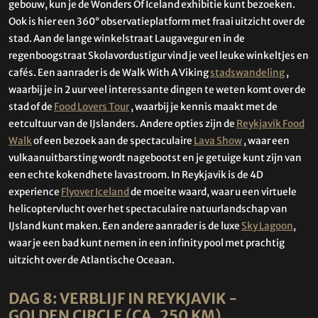
gebouw, kun je de Wonders Of Iceland exhibitie kunt bezoeken.
Ook is hier een 360° observatieplatform met fraai uitzicht over de
stad. Aan de lange winkelstraat Laugavegur en in de
regenboogstraat Skolavordustigur vind je veel leuke winkeltjes en
cafés. Een aanrader is de Walk With A Viking
stadswandeling
,
waarbij je in 2 uur veel interessante dingen te weten komt over de
stad of de
Food Lovers Tour
, waarbij je kennis maakt met de
eetcultuur van de IJslanders. Andere opties zijn de
Reykjavik Food
Walk
of een bezoek aan de spectaculaire
Lava Show
, waar een
vulkaanuitbarsting wordt nagebootst en je getuige kunt zijn van
een echte kokendhete lavastroom. In Reykjavik is de 4D
experience
Flyover Iceland
de moeite waard, waar u een virtuele
helicoptervlucht over het spectaculaire natuurlandschap van
IJsland kunt maken. Een andere aanrader is de luxe
Sky Lagoon
,
waar je een bad kunt nemen in een infinity pool met prachtig
uitzicht over de Atlantische Oceaan.
DAG 8: VERBLIJF IN REYKJAVIK -
GOLDEN CIRCLE (CA. 250 KM)