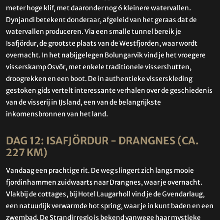
meter hoge klif, met daaronder nog 6 kleinere watervallen.
Dynjandi betekent donderaar, afgeleid van het geraas dat de
watervallen produceren. Via een smalle tunnel bereik je
Isafjördur, de grootste plaats van de Westfjorden, waar wordt
overnacht.
In het nabijgelegen Bolungarvik vind je het vroegere
visserskamp Osvör, met enkele traditionele vissershutten,
droogrekken en een boot. De in authentieke visserskleding
gestoken gids vertelt interessante verhalen over de geschiedenis
van de visserij in IJsland, een van de belangrijkste
inkomensbronnen van het land.
DAG 12: ISAFJÖRDUR - DRANGNES (CA.
227 KM)
Vandaag een prachtige rit. De weg slingert zich langs mooie
fjordinhammen zuidwaarts naar Drangnes, waar je overnacht.
Vlakbij de cottages, bij Hotel Laugarholl vind je de Gvendarlaug,
een natuurlijk verwarmde hot spring, waar je in kunt baden en een
zwembad. De Strandir regio is bekend vanwege haar mystieke