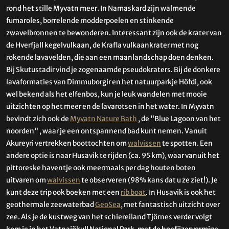
rond het stille Myvatn meer. In Namaskard zijn walmende
fumaroles, borrelende modderpoelen en stinkende
zwavelbronnen te bewonderen. Interessant zijn ook de krater van
de Hverfjall kegelvulkaan, de Krafla vulkaankrater met nog
rokende lavavelden, die aan een maanlandschap doen denken.
Bij Skutustadir vind je zogenaamde pseudokraters. Bij de donkere
lavaformaties van Dimmuborgir en het natuurparkje Höfdi, ook
wel bekend als het elfenbos, kun je leuk wandelen met mooie
uitzichten op het meer en de lavarotsen in het water. In Myvatn
bevindt zich ook de
Myvatn Nature Bath
, de "Blue Lagoon van het
noorden" , waar je een ontspannend bad kunt nemen. Vanuit
Akureyri vertrekken boottochten om
walvissen
te spotten. Een
andere optie is naar Husavik te rijden (ca. 95 km), waar vanuit het
pittoreske haventje ook meermaals per dag houten boten
uitvaren om
walvissen
te observeren (98% kans dat u ze ziet!). Je
kunt deze trip ook boeken met een
rib boat
. In Husavik is ook het
geothermale zeewaterbad
GeoSea
, met fantastisch uitzicht over
zee. Als je de kustweg van het schiereiland Tjörnes verder volgt