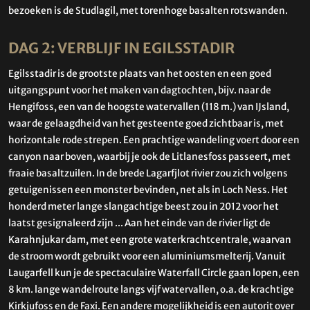
bezoeken is de Studlagil, met torenhoge basalten rotswanden.
DAG 2: VERBLIJF IN EGILSSTADIR
Egilsstadir is de grootste plaats van het oosten en een goed
uitgangspunt voor het maken van dagtochten, bijv. naar de
Hengifoss, een van de hoogste watervallen (118 m.) van IJsland,
waar de gelaagdheid van het gesteente goed zichtbaar is, met
horizontale rode strepen. Een prachtige wandeling voert door een
canyon naar boven, waarbij je ook de Litlanesfoss passeert, met
fraaie basaltzuilen. In de brede Lagarfjlot rivier zou zich volgens
getuigenissen een monster bevinden, net als in Loch Ness. Het
honderd meter lange slangachtige beest zou in 2012 voor het
laatst gesignaleerd zijn ... Aan het einde van de rivier ligt de
Karahnjukar dam, met een grote waterkrachtcentrale, waarvan
de stroom wordt gebruikt voor een aluminiumsmelterij. Vanuit
Laugarfell kun je de spectaculaire Waterfall Circle gaan lopen, een
8 km. lange wandelroute langs vijf watervallen, o.a. de krachtige
Kirkjufoss en de Faxi. Een andere mogelijkheid is een autorit over