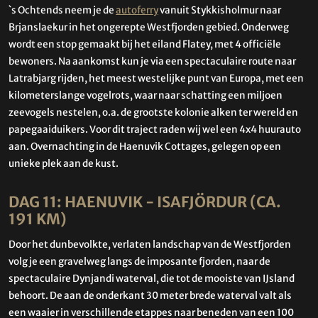
`s Ochtends neem je de
autoferry
vanuit Stykkisholmur naar
Brjanslaekur in het ongerepte Westfjorden gebied. Onderweg
wordt een stop gemaakt bij het eiland Flatey, met 4 officiële
bewoners. Na aankomst kun je via een spectaculaire route naar
Latrabjarg rijden, het meest westelijke punt van Europa, met een
kilometerslange vogelrots, waar naar schatting een miljoen
zeevogels nestelen, o.a. de grootste kolonie alken ter wereld en
papegaaiduikers. Voor dit traject raden wij wel een 4x4 huurauto
aan. Overnachting in de Haenuvik Cottages, gelegen op een
unieke plek aan de kust.
DAG 11: HAENUVIK - ISAFJÖRDUR (CA.
191 KM)
Door het dunbevolkte, verlaten landschap van de Westfjorden
volg je een gravelweg langs de imposante fjorden, naar de
spectaculaire Dynjandi waterval, die tot de mooiste van IJsland
behoort. De aan de onderkant 30 meter brede waterval valt als
een waaier in verschillende etappes naar beneden van een 100