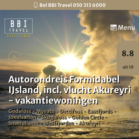
Bel BBI Travel 050 313 6000
Menu
8.8
uit 10
Autorondreis Formidabel
IJsland, incl. vlucht Akureyri
- vakantiewoningen
Godafoss - Myvatn - Dettifoss - Eastfjords -
Jökulsarlon - Skogafoss - Golden Circle -
Snaefellsnes - Westfjorden - Akureyri