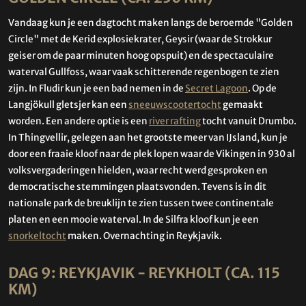
Vandaag kun je een dagtocht maken langs de beroemde "Golden
Circle" met de Kerid explosiekrater, Geysir (waar de Strokkur
geiser om de paar minuten hoog opspuit) en de spectaculaire
waterval Gullfoss, waar vaak schitterende regenbogen te zien
zijn. In Fludir kun je een bad nemen in de
Secret Lagoon
. Op de
Langjökull gletsjer kan een
sneeuwscootertocht
gemaakt
worden. Een andere optie is een
river rafting
tocht vanuit Drumbo.
In Thingvellir, gelegen aan het grootste meer van IJsland, kun je
door een fraaie kloof naar de plek lopen waar de Vikingen in 930 al
volksvergaderingen hielden, waar recht werd gesproken en
democratische stemmingen plaatsvonden. Tevens is in dit
nationale park de breuklijn te zien tussen twee continentale
platen en een mooie waterval. In de Silfra kloof kun je een
snorkeltocht
maken. Overnachting in Reykjavik.
DAG 9: REYKJAVIK - REYKHOLT (CA. 115
KM)