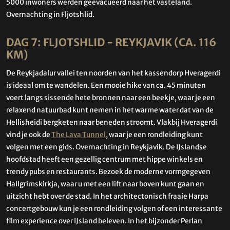
5000 inwoners werden geëvacueerd naar het vasteland.
Overnachting in Fljotshlid.
DAG 7: FLJOTSHLID - REYKJAVIK (CA. 116
KM)
De Reykjadalur vallei ten noorden van het kassendorp Hveragerdi
is ideaal om te wandelen. Een mooie hike van ca. 45 minuten
voert langs sissende hete bronnen naar een beekje, waar je een
relaxend natuurbad kunt nemen in het warme water dat van de
Hellisheidi bergketen naar beneden stroomt. Vlakbij Hveragerdi
vind je ook de
The Lava Tunnel
, waar je een rondleiding kunt
volgen met een gids. Overnachting in Reykjavik. De IJslandse
hoofdstad heeft een gezellig centrum met hippe winkels en
trendy pubs en restaurants. Bezoek de moderne vormgegeven
Hallgrimskirkja, waar u met een lift naar boven kunt gaan en
uitzicht hebt over de stad. In het architectonisch fraaie Harpa
concertgebouw kun je een rondleiding volgen of een interessante
film experience over IJsland beleven. In het bijzonder Perlan