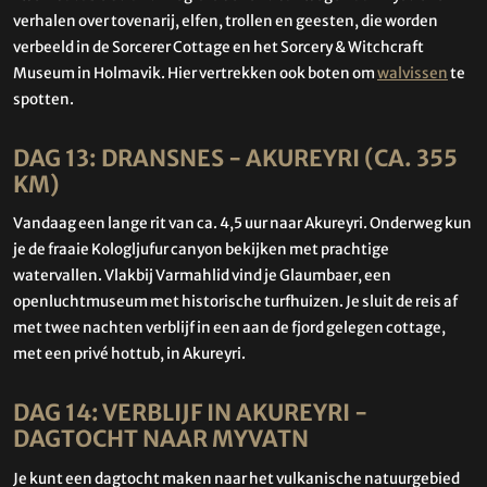
verhalen over tovenarij, elfen, trollen en geesten, die worden
verbeeld in de Sorcerer Cottage en het Sorcery & Witchcraft
Museum in Holmavik. Hier vertrekken ook boten om
walvissen
te
spotten.
DAG 13: DRANSNES - AKUREYRI (CA. 355
KM)
Vandaag een lange rit van ca. 4,5 uur naar Akureyri. Onderweg kun
je de fraaie Kologljufur canyon bekijken met prachtige
watervallen. Vlakbij Varmahlid vind je Glaumbaer, een
openluchtmuseum met historische turfhuizen. Je sluit de reis af
met twee nachten verblijf in een aan de fjord gelegen cottage,
met een privé hottub, in Akureyri.
DAG 14: VERBLIJF IN AKUREYRI -
DAGTOCHT NAAR MYVATN
Je kunt een dagtocht maken naar het vulkanische natuurgebied