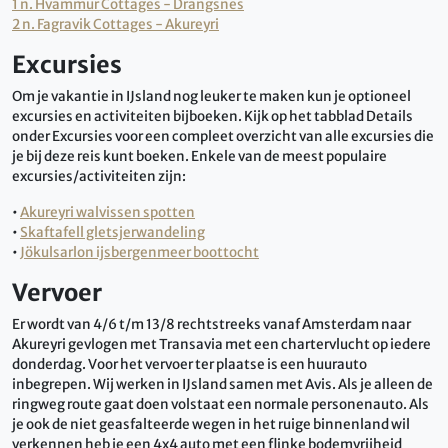
1 n. Hvammur Cottages - Drangsnes
2 n. Fagravik Cottages - Akureyri
Excursies
Om je vakantie in IJsland nog leuker te maken kun je optioneel
excursies en activiteiten bijboeken. Kijk op het tabblad Details
onder Excursies voor een compleet overzicht van alle excursies die
je bij deze reis kunt boeken. Enkele van de meest populaire
excursies/activiteiten zijn:
•
Akureyri walvissen spotten
•
Skaftafell gletsjerwandeling
•
Jökulsarlon ijsbergenmeer boottocht
Vervoer
Er wordt van 4/6 t/m 13/8 rechtstreeks vanaf Amsterdam naar
Akureyri gevlogen met Transavia met een chartervlucht op iedere
donderdag. Voor het vervoer ter plaatse is een huurauto
inbegrepen. Wij werken in IJsland samen met Avis. Als je alleen de
ringweg route gaat doen volstaat een normale personenauto. Als
je ook de niet geasfalteerde wegen in het ruige binnenland wil
verkennen heb je een 4x4 auto met een flinke bodemvrijheid