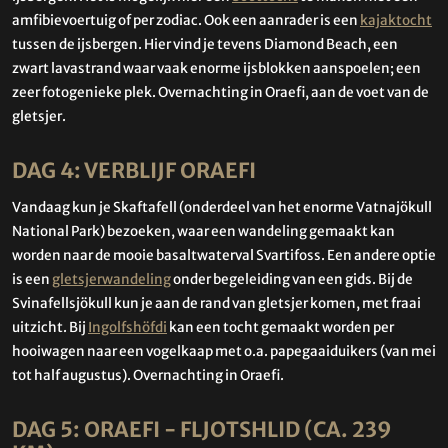
amfibievoertuig of per zodiac. Ook een aanrader is een
kajaktocht
tussen de ijsbergen. Hier vind je tevens Diamond Beach, een
zwart lavastrand waar vaak enorme ijsblokken aanspoelen; een
zeer fotogenieke plek. Overnachting in Oraefi, aan de voet van de
gletsjer.
DAG 4: VERBLIJF ORAEFI
Vandaag kun je Skaftafell (onderdeel van het enorme Vatnajökull
National Park) bezoeken, waar een wandeling gemaakt kan
worden naar de mooie basaltwaterval Svartifoss. Een andere optie
is een
gletsjerwandeling
onder begeleiding van een gids. Bij de
Svinafellsjökull kun je aan de rand van gletsjer komen, met fraai
uitzicht. Bij
Ingolfshöfdi
kan een tocht gemaakt worden per
hooiwagen naar een vogelkaap met o.a. papegaaiduikers (van mei
tot half augustus). Overnachting in Oraefi.
DAG 5: ORAEFI - FLJOTSHLID (CA. 239