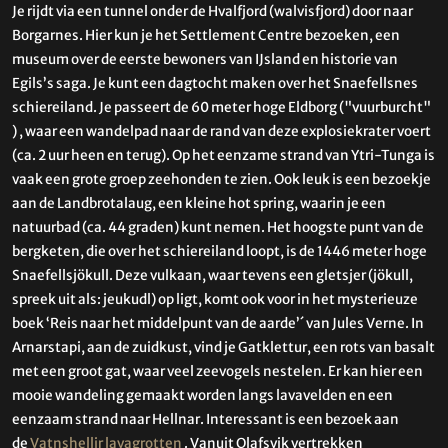
Je rijdt via een tunnel onder de Hvalfjord (walvisfjord) door naar
Borgarnes. Hier kun je het Settlement Centre bezoeken, een
museum over de eerste bewoners van IJsland en historie van
Egils’s saga. Je kunt een dagtocht maken over het Snaefellsnes
schiereiland. Je passeert de 60 meter hoge Eldborg ("vuurburcht"
) , waar een wandelpad naar de rand van deze explosiekrater voert
(ca. 2 uur heen en terug). Op het eenzame strand van Ytri-Tunga is
vaak een grote groep zeehonden te zien. Ook leuk is een bezoekje
aan de Landbrotalaug, een kleine hot spring, waarin je een
natuurbad (ca. 44 graden) kunt nemen. Het hoogste punt van de
bergketen, die over het schiereiland loopt, is de 1446 meter hoge
Snaefellsjökull. Deze vulkaan, waar tevens een gletsjer (jökull,
spreek uit als: jeukudl) op ligt, komt ook voor in het mysterieuze
boek ‘Reis naar het middelpunt van de aarde’´ van Jules Verne. In
Arnarstapi, aan de zuidkust, vind je Gatklettur, een rots van basalt
met een groot gat, waar veel zeevogels nestelen. Er kan hier een
mooie wandeling gemaakt worden langs lavavelden en een
eenzaam strand naar Hellnar. Interessant is een bezoek aan
de
Vatnshellir lavagrotten
. Vanuit Olafsvik vertrekken