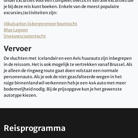
onder Excursies voor een compleet overzicht van alle excursies die
je bij deze reis kunt boeken. Enkele van de meest populaire
excursies/activiteiten zijn:
Jökulsarlon ijsbergenmeer boottocht
Blue Lagoon
Sneeuwscootertocht
Vervoer
De vluchten met Icelandair en een Avis huurauto zijn inbegrepen
in de reissom. Het is ook mogelijk te vertrekken vanaf Brussel. Als
je alleen de ringweg route gaat doen volstaat een normale
personenauto. Als je ook de niet geasfalteerde wegen in het
ruige binnenland wil verkennen heb je een 4x4 auto met meer
bodemvrijheid nodig. Bij de prijsopgave kun je het gewenste
autotype kiezen.
Reisprogramma