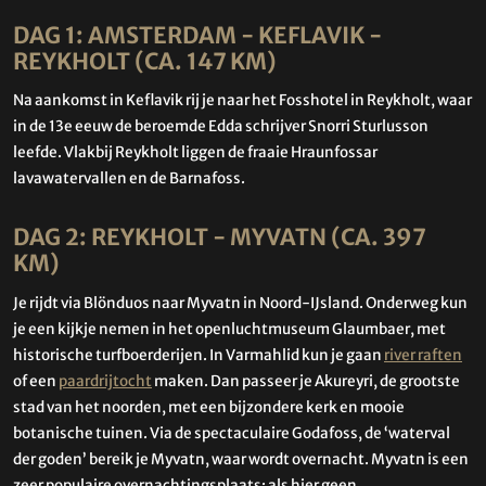
DAG 1: AMSTERDAM - KEFLAVIK -
REYKHOLT (CA. 147 KM)
Na aankomst in Keflavik rij je naar het Fosshotel in Reykholt, waar
in de 13e eeuw de beroemde Edda schrijver Snorri Sturlusson
leefde. Vlakbij Reykholt liggen de fraaie Hraunfossar
lavawatervallen en de Barnafoss.
DAG 2: REYKHOLT - MYVATN (CA. 397
KM)
Je rijdt via Blönduos naar Myvatn in Noord-IJsland. Onderweg kun
je een kijkje nemen in het openluchtmuseum Glaumbaer, met
historische turfboerderijen. In Varmahlid kun je gaan
river raften
of een
paardrijtocht
maken. Dan passeer je Akureyri, de grootste
stad van het noorden, met een bijzondere kerk en mooie
botanische tuinen. Via de spectaculaire Godafoss, de ‘waterval
der goden’ bereik je Myvatn, waar wordt overnacht. Myvatn is een
zeer populaire overnachtingsplaats; als hier geen