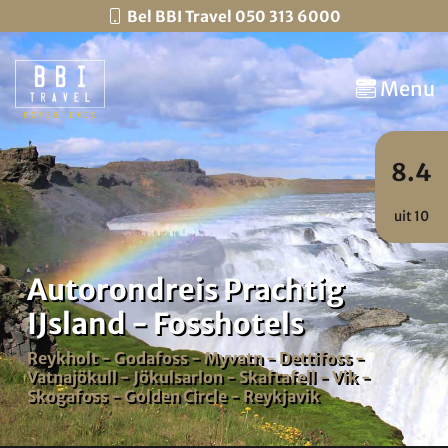
Bel BBI Travel 050 313 6000
Menu
8.4
uit 10
Autorondreis Prachtig
IJsland - Fosshotels
Reykholt - Godafoss - Myvatn - Dettifoss -
Vatnajökull - Jökulsarlon - Skaftafell - Vik -
Skogafoss - Golden Circle - Reykjavik