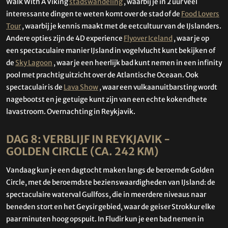
Walk With A Viking
stadswandeling
, waarbij je in 2 uur veel
interessante dingen te weten komt over de stad of de
Food Lovers
Tour
, waarbij je kennis maakt met de eetcultuur van de IJslanders.
Andere opties zijn de 4D experience
Flyover Iceland
, waar je op
een spectaculaire manier IJsland in vogelvlucht kunt bekijken of
de
Sky Lagoon
, waar je een heerlijk bad kunt nemen in een infinity
pool met prachtig uitzicht over de Atlantische Oceaan. Ook
spectaculair is de
Lava Show
, waar een vulkaanuitbarsting wordt
nagebootst en je getuige kunt zijn van een echte kokendhete
lavastroom. Overnachting in Reykjavik.
DAG 8: VERBLIJF IN REYKJAVIK -
GOLDEN CIRCLE (CA. 242 KM)
Vandaag kun je een dagtocht maken langs de beroemde Golden
Circle, met de beroemdste bezienswaardigheden van IJsland: de
spectaculaire waterval Gullfoss, die in meerdere niveaus naar
beneden stort en het Geysir gebied, waar de geiser Strokkur elke
paar minuten hoog opspuit. In Fludir kun je een bad nemen in