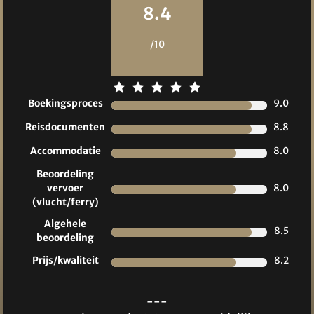
8.4
/10
Boekingsproces
9.0
Reisdocumenten
8.8
Accommodatie
8.0
Beoordeling
vervoer
8.0
(vlucht/ferry)
Algehele
8.5
beoordeling
Prijs/kwaliteit
8.2
---