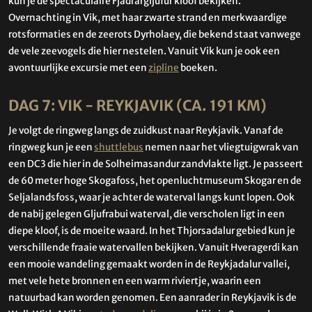
kun je de spectaculaire Fjadrargljufur kloof bekijken.
Overnachting in Vik, met haar zwarte strand en merkwaardige
rotsformaties en de zeerots Dyrholaey, die bekend staat vanwege
de vele zeevogels die hier nestelen. Vanuit Vik kun je ook een
avontuurlijke excursie met een
zipline
boeken.
DAG 7: VIK - REYKJAVIK (CA. 191 KM)
Je volgt de ringweg langs de zuidkust naar Reykjavik. Vanaf de
ringweg kun je een
shuttlebus
nemen naar het vliegtuigwrak van
een DC3 die hier in de Solheimasandur zandvlakte ligt. Je passeert
de 60 meter hoge Skogafoss, het openluchtmuseum Skogar en de
Seljalandsfoss, waar je achter de waterval langs kunt lopen. Ook
de nabij gelegen Gljufrabui waterval, die verscholen ligt in een
diepe kloof, is de moeite waard. In het Thjorsadalur gebied kun je
verschillende fraaie watervallen bekijken. Vanuit Hveragerdi kan
een mooie wandeling gemaakt worden in de Reykjadalur vallei,
met vele hete bronnen en een warm riviertje, waarin een
natuurbad kan worden genomen. Een aanrader in Reykjavik is de