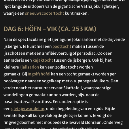
rijdt langs de uitlopers van de gigantische Vatnajökull gletsjer,
waar je een
sneeuwscootertocht
kunt maken.
DAG 6: HÖFN - VIK (CA. 253 KM)
Naar de spectaculaire gletsjerlagune Jökulsarlon met de drijvende
ijsbergen. Je kunt hier een
boottocht
maken tussen de
ijsschotsen met een amfibievoertuig of per zodiac. Ook een
aanrader is een
kajaktocht
tussen de ijsbergen. Ook bij het
kleinere
Fjallsarlon
kan een zodiac tocht worden
gemaakt. Bij
Ingolfshöfdi
kan een tocht gemaakt worden per
hooiwagen naar een vogelkaap met o.a. papegaaiduikers. Dan
verder naar het natuurreservaat Skaftafell, waar prachtige
wandelingen gemaakt kunnen worden, bijv. naar de
basaltwaterval Svartifoss. Een andere optie is
een
gletsjerwandeling
onder begeleiding van een gids. Bij de
Svinafellsjökull kun je vlakbij de gletsjer komen. Je volgt de
ringweg door het met mos bedekte lavaveld Eldhraun. Onderweg