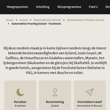
Hoogtepunten
Inleiding
Reisprogramma
Foto's
Det
Home
IJsland
Autorondreizen IJsland
Autorondreizen Flydrive IJsland
Autorondreis Prachtig IJsland - Fosshotels
Bij deze rondreis maak je in korte tijd een rondreis langs de meest
bekende bezienswaardigheden van IJsland, zoals Geysir, de
Gullfoss, de Hraunfossar en Godafoss watervallen, Myvatn, het
ijsbergenmeer Jökulsarlon en de gletsjers bij Skaftafell. Je verblijft
in goede hotels, aangesloten bij de Fosshotel keten (behalve in
Vik), in kamers met douche en toilet.
Reisduur
Bestemming
Vertrekken vanaf
8 nachten
IJsland
Amsterdam of Brussel