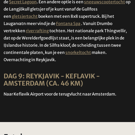
de
Secret Lagoon
. Een andere optie is een
sneeuwscootertocht
op
de Langjökull gletsjer of je kunt vanaf de Gullfoss
een
gletsjertocht
boeken met een 8x8 supertruck. Bij het
Laugarvatn meer vind je de
Fontana Spa
. Vanuit Drumbo
vertrekken
river rafting
tochten. Het nationale park Thingvellir,
dat op de Werelderfgoedlijst staat, is een belangrijke plek in de
IJslandse historie. In de Silfra kloof, de scheiding tussen twee
continentale platen, kun je een
snorkeltocht
maken.
Overnachting in Reykjavik.
DAG 9: REYKJAVIK - KEFLAVIK -
AMSTERDAM (CA. 46 KM)
Naar Keflavik Airport voor de terugvlucht naar Amsterdam.