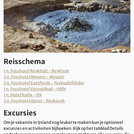
Reisschema
1 n. Fosshotel Reykholt - Reykholt
2 n. Fosshotel Myvatn - Myvatn
2 n. Fosshotel Eastfjords - Faskrudsfjördur
1 n. Fosshotel Vatnajökull - Höfn
1 n. Hotel Katla - Vik
2 n. Fosshotel Baron - Reykjavik
Excursies
Om je vakantie in IJsland nog leuker te maken kun je optioneel
excursies en activiteiten bijboeken. Kijk op het tabblad Details