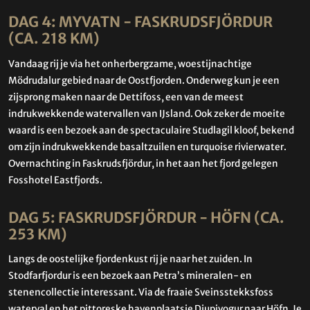
DAG 4: MYVATN - FASKRUDSFJÖRDUR
(CA. 218 KM)
Vandaag rij je via het onherbergzame, woestijnachtige
Mödrudalur gebied naar de Oostfjorden. Onderweg kun je een
zijsprong maken naar de Dettifoss, een van de meest
indrukwekkende watervallen van IJsland. Ook zeker de moeite
waard is een bezoek aan de spectaculaire Studlagil kloof, bekend
om zijn indrukwekkende basaltzuilen en turquoise rivierwater.
Overnachting in Faskrudsfjördur, in het aan het fjord gelegen
Fosshotel Eastfjords.
DAG 5: FASKRUDSFJÖRDUR - HÖFN (CA.
253 KM)
Langs de oostelijke fjordenkust rij je naar het zuiden. In
Stodfarfjordur is een bezoek aan Petra’s mineralen- en
stenencollectie interessant. Via de fraaie Sveinsstekksfoss
waterval en het pittoreske havenplaatsje Djupivogur naar Höfn. Je