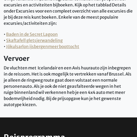
excursies en activiteiten bijboeken. Kijk op het tabblad Details
onder Excursies voor een compleet overzicht van alle excursies die
je bij deze reis kunt boeken. Enkele van de meest populaire
excursies/activiteiten zijn:
•
Baden in de Secret Lagoon
•
Skaftafell gletsjerwandeling
•
Jökulsarlon ijsbergenmeer boottocht
Vervoer
De vluchten met Icelandair en een Avis huurauto zijn inbegrepen
in de reissom. Het is ook mogelijk te vertrekken vanaf Brussel. Als
je alleen de ringweg route gaat doen volstaat een normale
personenauto. Als je ook de niet geasfalteerde wegen in het
ruige binnenland wil verkennen heb je een 4x4 auto met meer
bodemvrijheid nodig. Bij de prijsopgave kun je het gewenste
autotype kiezen.