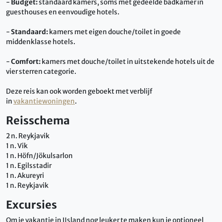
-
Budget:
standaard kamers, soms met gedeelde badkamer in
guesthouses en eenvoudige hotels.
-
Standaard:
kamers met eigen douche/toilet in goede
middenklasse hotels.
-
Comfort:
kamers met douche/toilet in uitstekende hotels uit de
vier sterren categorie.
Deze reis kan ook worden geboekt met verblijf
in
vakantiewoningen
.
Reisschema
2 n. Reykjavik
1 n. Vik
1 n. Höfn/Jökulsarlon
1 n. Egilsstadir
1 n. Akureyri
1 n. Reykjavik
Excursies
Om je vakantie in IJsland nog leuker te maken kun je optioneel