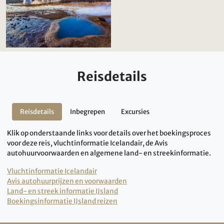
Reisdetails
Reisdetails
Inbegrepen
Excursies
Klik op onderstaande links voor details over het boekingsproces
voor deze reis, vluchtinformatie Icelandair, de Avis
autohuurvoorwaarden en algemene land- en streekinformatie.
Vluchtinformatie Icelandair
Avis autohuurprijzen en voorwaarden
Land- en streek informatie IJsland
Boekingsinformatie IJsland reizen