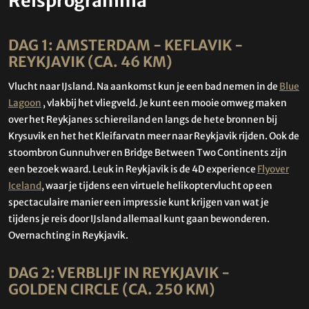
Reisprogramma
DAG 1: AMSTERDAM - KEFLAVIK -
REYKJAVIK (CA. 46 KM)
Vlucht naar IJsland. Na aankomst kun je een bad nemen in de
Blue
Lagoon
, vlakbij het vliegveld. Je kunt een mooie omweg maken
over het Reykjanes schiereiland en langs de hete bronnen bij
Krysuvik en het het Kleifarvatn meer naar Reykjavik rijden. Ook de
stoombron Gunnuhver en Bridge Between Two Continents zijn
een bezoek waard. Leuk in Reykjavik is de 4D experience
Flyover
Iceland
, waar je tijdens een virtuele helikoptervlucht op een
spectaculaire manier een impressie kunt krijgen van wat je
tijdens je reis door IJsland allemaal kunt gaan bewonderen.
Overnachting in Reykjavik.
DAG 2: VERBLIJF IN REYKJAVIK -
GOLDEN CIRCLE (CA. 250 KM)