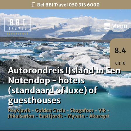
Bel BBI Travel 050 313 6000
Menu
8.4
uit 10
Autorondreis IJsland In Een
Notendop - hotels
(standaard of luxe) of
guesthouses
Reykjavik - Golden Circle - Skogafoss - Vik -
Jökulsarlon - Eastfjords - Myvatn - Akureyri