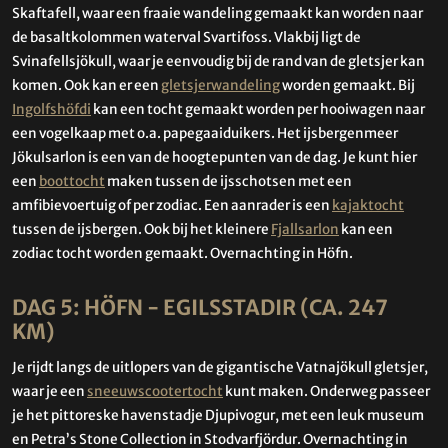
Skaftafell, waar een fraaie wandeling gemaakt kan worden naar
de basaltkolommen waterval Svartifoss. Vlakbij ligt de
Svinafellsjökull, waar je eenvoudig bij de rand van de gletsjer kan
komen. Ook kan er een
gletsjerwandeling
worden gemaakt. Bij
Ingolfshöfdi
kan een tocht gemaakt worden per hooiwagen naar
een vogelkaap met o.a. papegaaiduikers. Het ijsbergenmeer
Jökulsarlon is een van de hoogtepunten van de dag. Je kunt hier
een
boottocht
maken tussen de ijsschotsen met een
amfibievoertuig of per zodiac. Een aanrader is een
kajaktocht
tussen de ijsbergen. Ook bij het kleinere
Fjallsarlon
kan een
zodiac tocht worden gemaakt. Overnachting in Höfn.
DAG 5: HÖFN - EGILSSTADIR (CA. 247
KM)
Je rijdt langs de uitlopers van de gigantische Vatnajökull gletsjer,
waar je een
sneeuwscootertocht
kunt maken. Onderweg passeer
je het pittoreske havenstadje Djupivogur, met een leuk museum
en Petra’s Stone Collection in Stodvarfjördur. Overnachting in