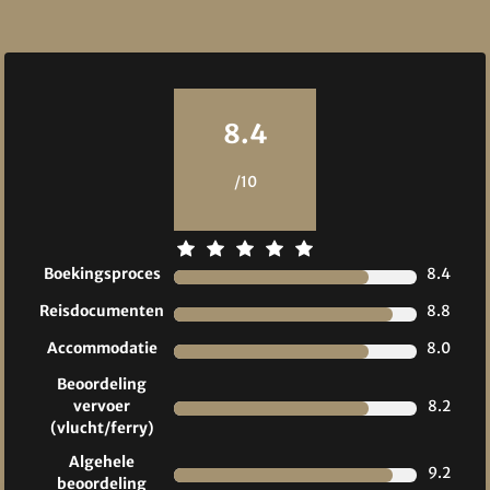
Reviews
8.4
/10
Boekingsproces
8.4
Reisdocumenten
8.8
Accommodatie
8.0
Beoordeling
vervoer
8.2
(vlucht/ferry)
Algehele
9.2
beoordeling