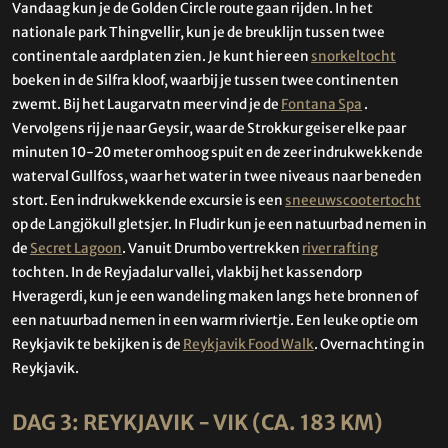
Vandaag kun je de Golden Circle route gaan rijden. In het
nationale park Thingvellir, kun je de breuklijn tussen twee
continentale aardplaten zien. Je kunt hier een
snorkeltocht
boeken in de Silfra kloof, waarbij je tussen twee continenten
zwemt. Bij het Laugarvatn meer vind je de
Fontana Spa
.
Vervolgens rij je naar Geysir, waar de Strokkur geiser elke paar
minuten 10-20 meter omhoog spuit en de zeer indrukwekkende
waterval Gullfoss, waar het water in twee niveaus naar beneden
stort. Een indrukwekkende excursie is een
sneeuwscootertocht
op de Langjökull gletsjer. In Fludir kun je een natuurbad nemen in
de
Secret Lagoon
. Vanuit Drumbo vertrekken
river rafting
tochten. In de Reyjadalur vallei, vlakbij het kassendorp
Hveragerdi, kun je een wandeling maken langs hete bronnen of
een natuurbad nemen in een warm riviertje. Een leuke optie om
Reykjavik te bekijken is de
Reykjavik Food Walk
. Overnachting in
Reykjavik.
DAG 3: REYKJAVIK - VIK (CA. 183 KM)