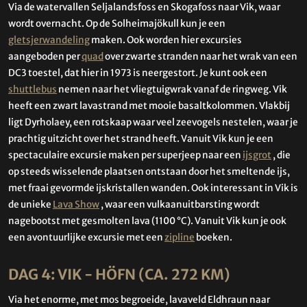
Via de watervallen Seljalandsfoss en Skogafoss naar Vik, waar
wordt overnacht. Op de Solheimajökull kun je een
gletsjerwandeling
maken. Ook worden hier excursies
aangeboden per
quad
over zwarte stranden naar het wrak van een
DC3 toestel, dat hier in 1973 is neergestort. Je kunt ook een
shuttlebus
nemen naar het vliegtuigwrak vanaf de ringweg. Vik
heeft een zwart lavastrand met mooie basaltkolommen. Vlakbij
ligt Dyrholaey, een rotskaap waar veel zeevogels nestelen, waar je
prachtig uitzicht over het strand heeft. Vanuit Vik kun je een
spectaculaire excursie maken per superjeep naar een
ijsgrot
, die
op steeds wisselende plaatsen ontstaan door het smeltende ijs,
met fraai gevormde ijskristallen wanden. Ook interessant in Vik is
de unieke
Lava Show
, waar een vulkaanuitbarsting wordt
nagebootst met gesmolten lava (1100 °C). Vanuit Vik kun je ook
een avontuurlijke excursie met een
zipline
boeken.
DAG 4: VIK - HÖFN (CA. 272 KM)
Via het enorme, met mos begroeide, lavaveld Eldhraun naar