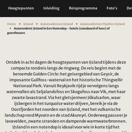
Hoogtepunten
Inleiding
Reisprogramma
Foto's
Det
Home
IJsland
Autorondreizen IJsland
Autorondreizen Flydrive IJsland
Autorondreis IJsland In Een Notendop - hotels (standaard of luxe) of
guesthouses
Ontdek in acht dagen de hoogtepunten van IJsland tijdens deze
compacte rondreis langs de ringweg. De reis begint met de
beroemde Golden Circle: het geisergebied van Geysir, de
imposante Gullfoss-waterval en het historische Thingvellir
Nationaal Park. Vanuit Reykjavik rijd je vervolgens langs
watervallen als Seljalandsfoss en Skogafoss naar Vik, met haar
zwarte lavastrand. Via het gletsjermeer Jökulsarlon, waar
ijsbergen in het turquoise water drijven, bereik je via de
Oostfjorden het noorden van IJsland, met het vulkanische
landschap rond Myvatn en de stad Akureyri. Onderweg passeer je
lavavelden, zwarte stranden en dampende warmwaterbronnen.
IJsland in een notendop is ideaal voor wie in korte tijd het