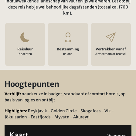
indrukwekkende landschap van vuur en ijs wil ervaren. Let op: bij
deze reis heb je wel behoorlijke dagafstanden (totaal ca. 1700
km).
Reisduur
Bestemming
Vertrekken vanaf
7 nachten
IJsland
Amsterdam of Brussel
Hoogtepunten
Verblijf:
naar keuze in budget, standaard of comfort hotels, op
basis van logies en ontbijt
Highlights:
Reykjavik - Golden Circle - Skogafoss - Vik -
Jökulsarlon - Eastfjords - Myvatn - Akureyri
Kaart
Vergroten