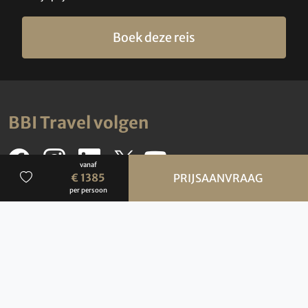
Boek deze reis
BBI Travel volgen
vanaf
€ 1385
PRIJSAANVRAAG
per persoon
Meld u hier aan voor onze
Nieuwsbrief
Aanmelden