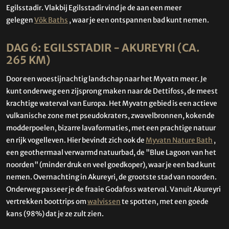
Egilsstadir. Vlakbij Egilsstadir vind je de aan een meer
gelegen
Vök Baths
, waar je een ontspannen bad kunt nemen.
DAG 6: EGILSSTADIR - AKUREYRI (CA.
265 KM)
Door een woestijnachtig landschap naar het Myvatn meer. Je
kunt onderweg een zijsprong maken naar de Dettifoss, de meest
krachtige waterval van Europa. Het Myvatn gebied is een actieve
vulkanische zone met pseudokraters, zwavelbronnen, kokende
modderpoelen, bizarre lavaformaties, met een prachtige natuur
en rijk vogelleven. Hier bevindt zich ook de
Myvatn Nature Bath
,
een geothermaal verwarmd natuurbad, de "Blue Lagoon van het
noorden" (minder druk en veel goedkoper), waar je een bad kunt
nemen. Overnachting in Akureyri, de grootste stad van noorden.
Onderweg passeer je de fraaie Godafoss waterval. Vanuit Akureyri
vertrekken boottrips om
walvissen
te spotten, met een goede
kans (98%) dat je ze zult zien.