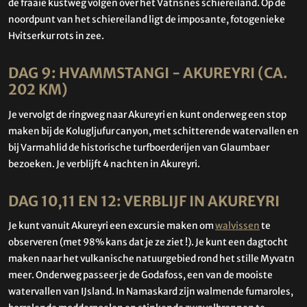
de fraaie kustweg volgen over het Vatnsnes schiereiland. Op de
noordpunt van het schiereiland ligt de imposante, fotogenieke
Hvitserkur rots in zee.
DAG 9: HVAMMSTANGI - AKUREYRI (CA.
202 KM)
Je vervolgt de ringweg naar Akureyri en kunt onderweg een stop
maken bij de Kolugljufur canyon, met schitterende watervallen en
bij Varmahlid de historische turfboerderijen van Glaumbaer
bezoeken. Je verblijft 4 nachten in Akureyri.
DAG 10,11 EN 12: VERBLIJF IN AKUREYRI
Je kunt vanuit Akureyri een excursie maken om
walvissen
te
observeren (met 98% kans dat je ze ziet !). Je kunt een dagtocht
maken naar het vulkanische natuurgebied rond het stille Myvatn
meer. Onderweg passeer je de Godafoss, een van de mooiste
watervallen van IJsland. In Namaskard zijn walmende fumaroles,