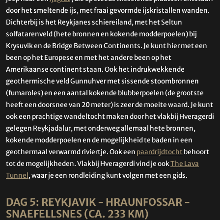
door het smeltende ijs, met fraai gevormde ijskristallen wanden.
Dichterbij is het Reykjanes schiereiland, met het Seltun
solfatarenveld (hete bronnen en kokende modderpoelen) bij
Krysuvik en de Bridge Between Continents. Je kunt hier met een
been op het Europese en met het andere been op het
Amerikaanse continent staan. Ook het indrukwekkende
geothermische veld Gunnuhver met sissende stoombronnen
(fumaroles) en een aantal kokende blubberpoelen (de grootste
heeft een doorsnee van 20 meter) is zeer de moeite waard. Je kunt
ook een prachtige wandeltocht maken door het vlakbij Hveragerdi
gelegen Reykjadalur, met onderweg allemaal hete bronnen,
kokende modderpoelen en de mogelijkheid te baden in een
geothermaal verwarmd riviertje. Ook een
paardrijdtocht
behoort
tot de mogelijkheden. Vlakbij Hveragerdi vind je ook
The Lava
Tunnel
, waar je een rondleiding kunt volgen met een gids.
DAG 5: REYKJAVIK - HRAUNFOSSAR -
SNAEFELLSNES (CA. 233 KM)