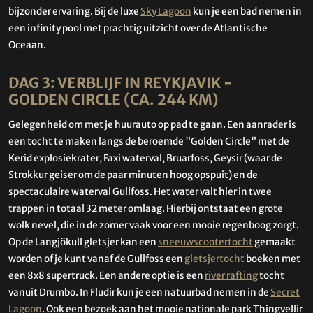
bijzonder ervaring. Bij de luxe
Sky Lagoon
kun je een bad nemen in
een infinity pool met prachtig uitzicht over de Atlantische
Oceaan.
DAG 3: VERBLIJF IN REYKJAVIK -
GOLDEN CIRCLE (CA. 244 KM)
Gelegenheid om met je huurauto op pad te gaan. Een aanrader is
een tocht te maken langs de beroemde "Golden Circle" met de
Kerid explosiekrater, Faxi waterval, Bruarfoss, Geysir (waar de
Strokkur geiser om de paar minuten hoog opspuit) en de
spectaculaire waterval Gullfoss. Het water valt hier in twee
trappen in totaal 32 meter omlaag. Hierbij ontstaat een grote
wolk nevel, die in de zomer vaak voor een mooie regenboog zorgt.
Op de Langjökull gletsjer kan een
sneeuwscootertocht
gemaakt
worden of je kunt vanaf de Gullfoss een
gletsjertocht
boeken met
een 8x8 supertruck. Een andere optie is een
river rafting
tocht
vanuit Drumbo. In Fludir kun je een natuurbad nemen in de
Secret
Lagoon
. Ook een bezoek aan het mooie nationale park Thingvellir