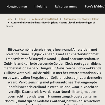
Hoogtepunten
Inleiding
Reisprogramma
Foto's & Video
Home
IJsland
Autorondreizen IJsland
Autorondreizen Flydrive IJsland
Autorondreis van Zuid naar Noord-IJsland - keuze uit vakantiewoningen of
hotels
Bij deze combinatiereis vlieg je heen vanaf Amsterdam met
Icelandair naar Reykjavik en terug met een chartervlucht met
Transavia vanaf Akureyri in Noord- IJsland naar Amsterdam. In
Zuid-IJsland kun je de beroemde Golden Circle route gaan rijden,
met het nationale park Thingvellir, Geysir en de indrukwekkende
Gullfoss waterval. Ook de zuidkust met het zwarte strand van Vik
en de watervallen Skogafoss en Seljalandsfoss zijn zeer de moeite
waard. Vervolgens rij je met je huurauto naar het ongerepte
Snaefellsnes schiereiland in West-IJsland, waar je 3 nachten
verblijft. Daarna reis je verder naar Noord-IJsland, met een
overnachting onderweg in Hvammstangi. Hoogtepunten in
Noord-IJsland zijn de Godafoss waterval, het vulkanisch actieve