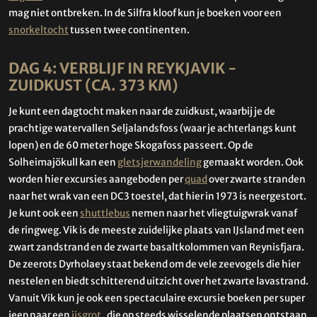
mag niet ontbreken. In de Silfra kloof kun je boeken voor een
snorkeltocht
tussen twee continenten.
DAG 4: VERBLIJF IN REYKJAVIK -
ZUIDKUST (CA. 373 KM)
Je kunt een dagtocht maken naar de zuidkust, waarbij je de
prachtige watervallen Seljalandsfoss (waar je achterlangs kunt
lopen) en de 60 meter hoge Skogafoss passeert. Op de
Solheimajökull kan een
gletsjerwandeling
gemaakt worden. Ook
worden hier excursies aangeboden per
quad
over zwarte stranden
naar het wrak van een DC3 toestel, dat hier in 1973 is neergestort.
Je kunt ook een
shuttlebus
nemen naar het vliegtuigwrak vanaf
de ringweg. Vik is de meeste zuidelijke plaats van IJsland met een
zwart zandstrand en de zwarte basaltkolommen van Reynisfjara.
De zeerots Dyrholaey staat bekend om de vele zeevogels die hier
nestelen en biedt schitterend uitzicht over het zwarte lavastrand.
Vanuit Vik kun je ook een spectaculaire excursie boeken per super
jeep naar een
ijsgrot
, die op steeds wisselende plaatsen ontstaan