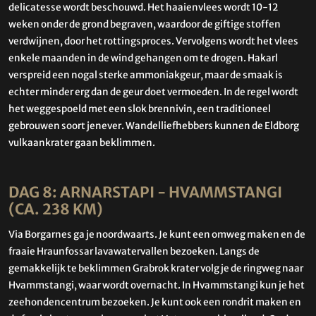
delicatesse wordt beschouwd. Het haaienvlees wordt 10-12
weken onder de grond begraven, waardoor de giftige stoffen
verdwijnen, door het rottingsproces. Vervolgens wordt het vlees
enkele maanden in de wind gehangen om te drogen. Hakarl
verspreid een nogal sterke ammoniakgeur, maar de smaak is
echter minder erg dan de geur doet vermoeden. In de regel wordt
het weggespoeld met een slok brennivin, een traditioneel
gebrouwen soort jenever. Wandelliefhebbers kunnen de Eldborg
vulkaankrater gaan beklimmen.
DAG 8: ARNARSTAPI - HVAMMSTANGI
(CA. 238 KM)
Via Borgarnes ga je noordwaarts. Je kunt een omweg maken en de
fraaie Hraunfossar lavawatervallen bezoeken. Langs de
gemakkelijk te beklimmen Grabrok krater volg je de ringweg naar
Hvammstangi, waar wordt overnacht. In Hvammstangi kun je het
zeehondencentrum bezoeken. Je kunt ook een rondrit maken en