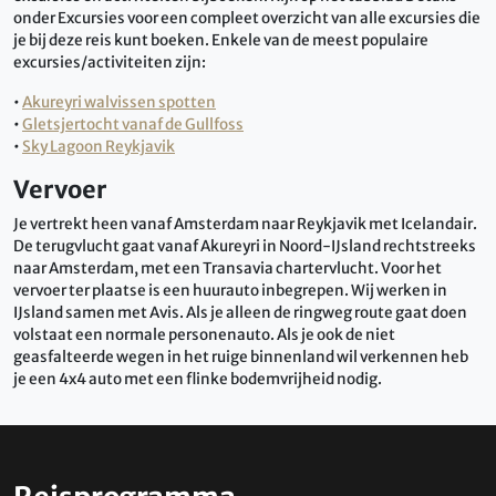
onder Excursies voor een compleet overzicht van alle excursies die
je bij deze reis kunt boeken. Enkele van de meest populaire
excursies/activiteiten zijn:
•
Akureyri walvissen spotten
•
Gletsjertocht vanaf de Gullfoss
•
Sky Lagoon Reykjavik
Vervoer
Je vertrekt heen vanaf Amsterdam naar Reykjavik met Icelandair.
De terugvlucht gaat vanaf Akureyri in Noord-IJsland rechtstreeks
naar Amsterdam, met een Transavia chartervlucht. Voor het
vervoer ter plaatse is een huurauto inbegrepen.
Wij werken in
IJsland samen met Avis. Als je alleen de ringweg route gaat doen
volstaat een normale personenauto. Als je ook de niet
geasfalteerde wegen in het ruige binnenland wil verkennen heb
je een 4x4 auto met een flinke bodemvrijheid nodig.