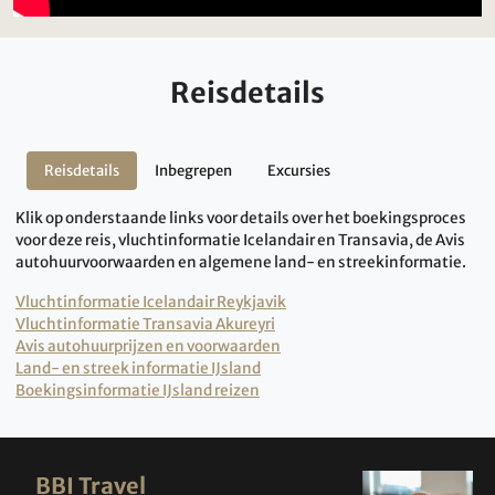
Reisdetails
Reisdetails
Inbegrepen
Excursies
Klik op onderstaande links voor details over het boekingsproces
voor deze reis, vluchtinformatie Icelandair en Transavia, de Avis
autohuurvoorwaarden en algemene land- en streekinformatie.
Vluchtinformatie Icelandair Reykjavik
Vluchtinformatie Transavia Akureyri
Avis autohuurprijzen en voorwaarden
Land- en streek informatie IJsland
Boekingsinformatie IJsland reizen
BBI Travel