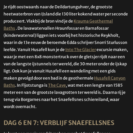
Je rijdt oostwaards naar de Deildartunguhver, de grootste
heetwaterbron van IJsland die 130 liter kokend water per seconde
produceert. Vlakbij de bron vind je de
Krauma Geothermal
Baths
. De lavawatervallen Hraunfossar en Barnafossar
(kinderwaterval) liggen iets voorbij het historische Reykholt,
waar in de 13e eeuw de beroemde Edda schrijver Snorri Sturlusson
leefde. Vanuit Husafell kun je de
Into The Glacier
excursie maken,
waar je met een 8x8 monstertruck over de gletsjer rijdt naar een
van de langste ijstunnels ter wereld, die 30 meter onder de ijskap
ligt. Ook kun je vanuit Husafell een wandeling met een gids
maken gevolgd door een bad in de geothermale
Husafell Canyon
Baths
. In Fljotstunga is
The Cave
, wat met een lengte van 1585
meter een van de grootste lavagrotten ter wereld is. Daarna rij je
terug via Borgarnes naar het Snaefellsnes schiereiland, waar
wordt overnacht.
DAG 6 EN 7: VERBLIJF SNAEFELLSNES