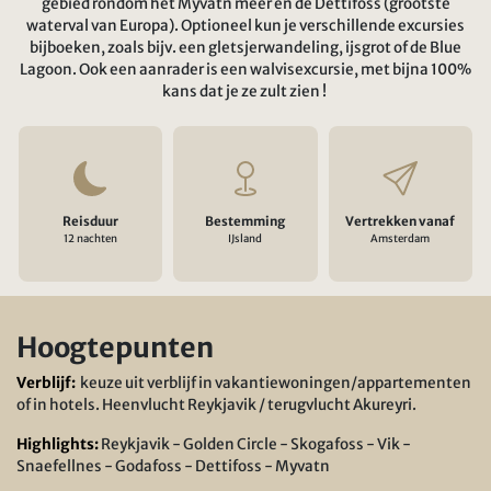
gebied rondom het Myvatn meer en de Dettifoss (grootste
waterval van Europa). Optioneel kun je verschillende excursies
bijboeken, zoals bijv. een gletsjerwandeling, ijsgrot of de Blue
Lagoon. Ook een aanrader is een walvisexcursie, met bijna 100%
kans dat je ze zult zien !
Reisduur
Bestemming
Vertrekken vanaf
12 nachten
IJsland
Amsterdam
Hoogtepunten
Verblijf:
keuze uit verblijf in vakantiewoningen/appartementen
of in hotels. Heenvlucht Reykjavik / terugvlucht Akureyri.
Highlights:
Reykjavik - Golden Circle - Skogafoss - Vik -
Snaefellnes - Godafoss - Dettifoss - Myvatn