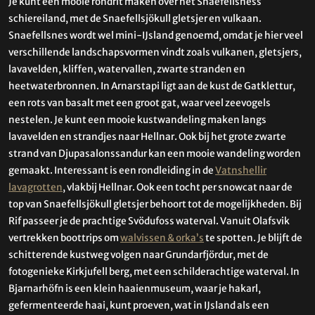
Je kunt een mooie rondrit maken over het Snaefellsness
schiereiland, met de Snaefellsjökull gletsjer en vulkaan.
Snaefellsnes wordt wel mini-IJsland genoemd, omdat je hier veel
verschillende landschapsvormen vindt zoals vulkanen, gletsjers,
lavavelden, kliffen, watervallen, zwarte stranden en
heetwaterbronnen. In Arnarstapi ligt aan de kust de Gatklettur,
een rots van basalt met een groot gat, waar veel zeevogels
nestelen. Je kunt een mooie kustwandeling maken langs
lavavelden en strandjes naar Hellnar. Ook bij het grote zwarte
strand van Djupasalonssandur kan een mooie wandeling worden
gemaakt. Interessant is een rondleiding in de
Vatnshellir
lavagrotten
, vlakbij Hellnar. Ook een tocht per snowcat naar de
top van Snaefellsjökull gletsjer behoort tot de mogelijkheden. Bij
Rif passeer je de prachtige Svödufoss waterval. Vanuit Olafsvik
vertrekken boottrips om
walvissen & orka’s
te spotten. Je blijft de
schitterende kustweg volgen naar Grundarfjördur, met de
fotogenieke Kirkjufell berg, met een schilderachtige waterval. In
Bjarnarhöfn is een klein haaienmuseum, waar je hakarl,
gefermenteerde haai, kunt proeven, wat in IJsland als een