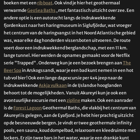
boeken met een
rib boat
. Ook vind je hier het geothermaal
verwarmde
GeoSea Baths
, met fantastisch uitzicht over zee. Een
andere optie is een autotocht langs de indrukwekkende
fjordenkust naar het haringmuseum in Siglufjördur, wat vroeger
het centrum van de haringvangst in het Noord Atlantische gebied
was, waar elke dag honderden vissersboten uitvoeren. De route
voert door een indrukwekkend berglandschap, met een 11 km.
lange tunnel. Hier werden de opnames gemaakt voor de Netflix
serie "Trapped" . Onderweg kun je een bezoek brengen aan
The
Beer Spa
in Arskogssandi, waar je een bad kunt nemen in een hot
tub vol bier ! Ook een lange dagexcursie per 4x4 jeep naar de
indrukwekkende
Askja vulkaan
in de IJslandse hooglanden
behoort tot de mogelijkheden. Vanuit Akureyri kun je ook een
avontuurlijke excursie met een
zipline
maken. Ook een aanrader
is de
Forest Lagoon
Geothermal Baths, die vlakbij het centrum van
Akureyri is gelegen, aan de Eyafjord. Je hebt hier prachtig uitzicht
op de besneeuwde bergen. Je vindt er twee geothermale infinity
pools, een sauna, koud dompelbad, relaxroom en kleedruimte met
lockers. Er zijn twee bars in het water, waar je een drankje kunt