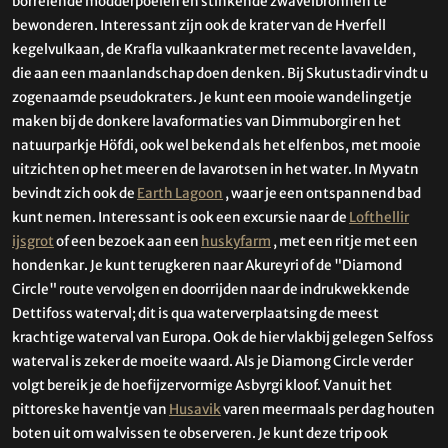
borrelende modderpoelen en stinkende zwavelbronnen te
bewonderen. Interessant zijn ook de krater van de Hverfell
kegelvulkaan, de Krafla vulkaankrater met recente lavavelden,
die aan een maanlandschap doen denken. Bij Skutustadir vindt u
zogenaamde pseudokraters. Je kunt een mooie wandelingetje
maken bij de donkere lavaformaties van Dimmuborgir en het
natuurparkje Höfdi, ook wel bekend als het elfenbos, met mooie
uitzichten op het meer en de lavarotsen in het water. In Myvatn
bevindt zich ook de
Earth Lagoon
, waar je een ontspannend bad
kunt nemen. Interessant is ook een excursie naar de
Lofthellir
ijsgrot
of een bezoek aan een
huskyfarm
, met een ritje met een
hondenkar. Je kunt terugkeren naar Akureyri of de "Diamond
Circle" route vervolgen en doorrijden naar de indrukwekkende
Dettifoss waterval; dit is qua waterverplaatsing de meest
krachtige waterval van Europa. Ook de hier vlakbij gelegen Selfoss
waterval is zeker de moeite waard. Als je Diamong Circle verder
volgt bereik je de hoefijzervormige Asbyrgi kloof. Vanuit het
pittoreske haventje van
Husavik
varen meermaals per dag houten
boten uit om walvissen te observeren. Je kunt deze trip ook