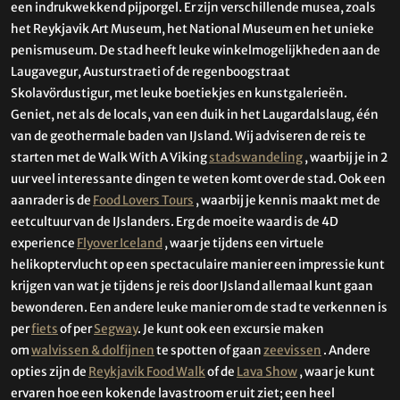
een indrukwekkend pijporgel. Er zijn verschillende musea, zoals
het Reykjavik Art Museum, het National Museum en het unieke
penismuseum. De stad heeft leuke winkelmogelijkheden aan de
Laugavegur, Austurstraeti of de regenboogstraat
Skolavördustigur, met leuke boetiekjes en kunstgalerieën.
Geniet, net als de locals, van een duik in het Laugardalslaug, één
van de geothermale baden van IJsland. Wij adviseren de reis te
starten met de Walk With A Viking
stadswandeling
, waarbij je in 2
uur veel interessante dingen te weten komt over de stad. Ook een
aanrader is de
Food Lovers Tours
, waarbij je kennis maakt met de
eetcultuur van de IJslanders. Erg de moeite waard is de 4D
experience
Flyover Iceland
, waar je tijdens een virtuele
helikoptervlucht op een spectaculaire manier een impressie kunt
krijgen van wat je tijdens je reis door IJsland allemaal kunt gaan
bewonderen. Een andere leuke manier om de stad te verkennen is
per
fiets
of per
Segway
. Je kunt ook een excursie maken
om
walvissen & dolfijnen
te spotten of gaan
zeevissen
. Andere
opties zijn de
Reykjavik Food Walk
of de
Lava Show
, waar je kunt
ervaren hoe een kokende lavastroom er uit ziet; een heel