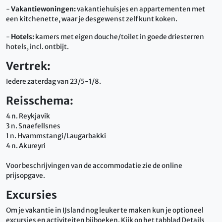
-
Vakantiewoningen:
vakantiehuisjes en appartementen met
een kitchenette, waar je desgewenst zelf kunt koken.
-
Hotels:
kamers met eigen douche/toilet in goede driesterren
hotels, incl. ontbijt.
Vertrek:
Iedere zaterdag van 23/5-1/8.
Reisschema:
4 n. Reykjavik
3 n. Snaefellsnes
1 n. Hvammstangi/Laugarbakki
4 n. Akureyri
Voor beschrijvingen van de accommodatie zie de online
prijsopgave.
Excursies
Om je vakantie in IJsland nog leuker te maken kun je optioneel
excursies en activiteiten bijboeken. Kijk op het tabblad Details