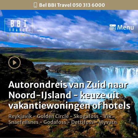
Bel BBI Travel 050 313 6000
Menu
Autorondreis van Zuid naar
Noord-IJsland - keuze uit
vakantiewoningen of hotels
Reykjavik - Golden Circle - Skogafoss - Vik -
Snaefellsnes - Godafoss - Dettifoss - Myvatn