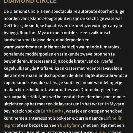
DIAMOND CIRCLE
De Diamond Circle is een spectaculaire autoroute door het ruige
noorden van IJsland. Hoogtepunten zijn de krachtige waterval
Dettifoss, de sierlijke Godafoss en de hoefijzervormige canyon
Asbyrgi. Rond het Myvatn meer ontdek je een vulkanisch
landschap met lavavelden, modderpoelen en
warmwaterbronnen.In Namaskard zijn walmende fumaroles,
borrelende modderpoelen en stinkende zwavelbronnen te
bewonderen. Interessant zijn ook de krater van de Hverfell
kegelvulkaan, de Krafla vulkaankrater met recente lavavelden,
die aan een maanlandschap doen denken. Bij Skutustadir vindt u
zogenaamde pseudokraters. Je kunt een mooie wandelingetje
maken bij de donkere lavaformaties van Dimmuborgir en het
natuurparkje Höfdi, ook wel bekend als het elfenbos, met mooie
uitzichten op het meer en de lavarotsen in het water. In Myvatn
bevindt zich ook de
Earth Baths
, waar je een ontspannend bad
kunt nemen. Interessant is ook een excursie naar de
Lofthellir
ijsgrot
of een bezoek aan een
huskyfarm
, met een ritje met een
hondenkar. Vanuit het pittoreske haventje van
Husavik
varen