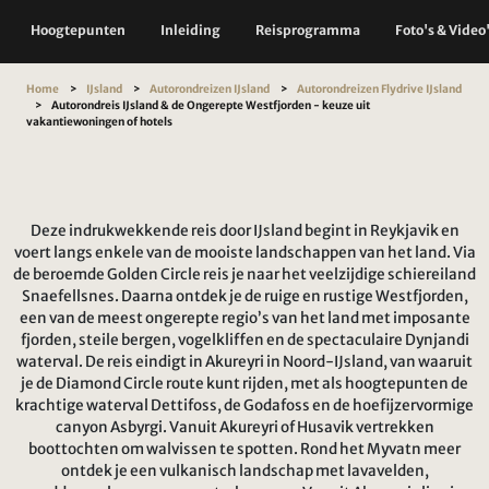
Hoogtepunten
Inleiding
Reisprogramma
Foto's & Video
Home
IJsland
Autorondreizen IJsland
Autorondreizen Flydrive IJsland
Autorondreis IJsland & de Ongerepte Westfjorden - keuze uit
vakantiewoningen of hotels
Deze indrukwekkende reis door IJsland begint in Reykjavik en
voert langs enkele van de mooiste landschappen van het land. Via
de beroemde Golden Circle reis je naar het veelzijdige schiereiland
Snaefellsnes. Daarna ontdek je de ruige en rustige Westfjorden,
een van de meest ongerepte regio’s van het land met imposante
fjorden, steile bergen, vogelkliffen en de spectaculaire Dynjandi
waterval. De reis eindigt in Akureyri in Noord-IJsland, van waaruit
je de Diamond Circle route kunt rijden, met als hoogtepunten de
krachtige waterval Dettifoss, de Godafoss en de hoefijzervormige
canyon Asbyrgi. Vanuit Akureyri of Husavik vertrekken
boottochten om walvissen te spotten. Rond het Myvatn meer
ontdek je een vulkanisch landschap met lavavelden,