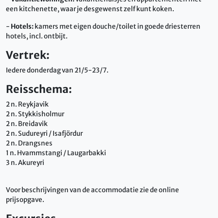
een kitchenette, waar je desgewenst zelf kunt koken.
-
Hotels:
kamers met eigen douche/toilet in goede driesterren
hotels, incl. ontbijt.
Vertrek:
Iedere donderdag van 21/5-23/7.
Reisschema:
2 n. Reykjavik
2 n. Stykkisholmur
2 n. Breidavik
2 n. Sudureyri / Isafjördur
2 n. Drangsnes
1 n. Hvammstangi / Laugarbakki
3 n. Akureyri
Voor beschrijvingen van de accommodatie zie de online
prijsopgave.