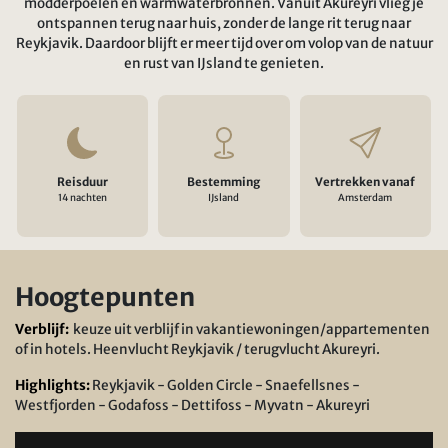
modderpoelen en warmwaterbronnen. Vanuit Akureyri vlieg je
ontspannen terug naar huis, zonder de lange rit terug naar
Reykjavik. Daardoor blijft er meer tijd over om volop van de natuur
en rust van IJsland te genieten.
Reisduur
Bestemming
Vertrekken vanaf
14 nachten
IJsland
Amsterdam
Hoogtepunten
Verblijf:
keuze uit verblijf in vakantiewoningen/appartementen
of in hotels. Heenvlucht Reykjavik / terugvlucht Akureyri.
Highlights:
Reykjavik - Golden Circle - Snaefellsnes -
Westfjorden - Godafoss - Dettifoss - Myvatn - Akureyri