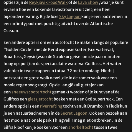
opties zijn de
Reykjavik Food Walk
of de
Lava Show
, waar je kunt
ervaren hoe een kokende lavastroom er uit ziet; een heel
bijzonder ervaring. Bij de luxe
Sky Lagoon
kun je een bad nemen in
een infinity pool met prachtig uitzicht over de Atlantische
Oceaan.
Een andere optie is om een autotocht te maken langs de populaire
"Golden Circle" met de Kerid explosiekrater, Faxi waterval,
Bruarfoss, Geysir (waar de Strokkur geiser om de paar minuten
hoog opspuit) en de spectaculaire waterval Gullfoss. Het water
valt hier in twee trappen in totaal 32 meter omlaag. Hierbij
ontstaat een grote wolk nevel, die in de zomer vaak voor een
mooie regenboog zorgt. Op de Langjökull gletsjer kan
een
sneeuwscootertocht
gemaakt worden of je kunt vanaf de
Gullfoss een
gletsjertocht
boeken met een 8x8 supertruck. Een
andere optie is een
river rafting
tocht vanuit Drumbo. In Fludir kun
je een natuurbad nemen in de
Secret Lagoon
. Ook een bezoek aan
het mooie nationale park Thingvellir mag niet ontbreken. In de
Silfra kloof kun je boeken voor een
snorkeltocht
tussen twee