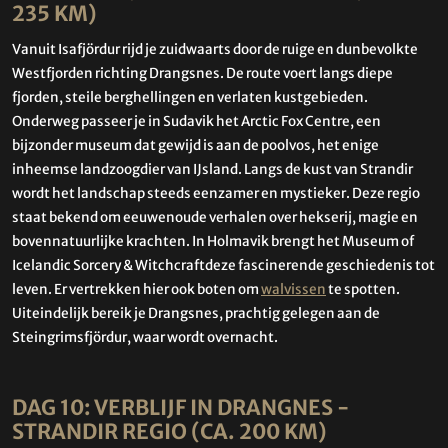
235 KM)
Vanuit Isafjördur rijd je zuidwaarts door de ruige en dunbevolkte
Westfjorden richting Drangsnes. De route voert langs diepe
fjorden, steile berghellingen en verlaten kustgebieden.
Onderweg passeer je in Sudavik het Arctic Fox Centre, een
bijzonder museum dat gewijd is aan de poolvos, het enige
inheemse landzoogdier van IJsland. Langs de kust van Strandir
wordt het landschap steeds eenzamer en mystieker. Deze regio
staat bekend om eeuwenoude verhalen over hekserij, magie en
bovennatuurlijke krachten. In Holmavik brengt het Museum of
Icelandic Sorcery & Witchcraftdeze fascinerende geschiedenis tot
leven. Er vertrekken hier ook boten om
walvissen
te spotten.
Uiteindelijk bereik je Drangsnes, prachtig gelegen aan de
Steingrimsfjördur, waar wordt overnacht.
DAG 10: VERBLIJF IN DRANGNES -
STRANDIR REGIO (CA. 200 KM)