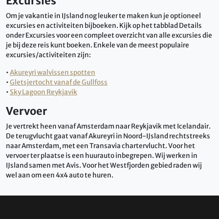
Excursies
Om je vakantie in IJsland nog leuker te maken kun je optioneel
excursies en activiteiten bijboeken. Kijk op het tabblad Details
onder Excursies voor een compleet overzicht van alle excursies die
je bij deze reis kunt boeken. Enkele van de meest populaire
excursies/activiteiten zijn:
•
Akureyri walvissen spotten
•
Gletsjertocht vanaf de Gullfoss
•
Sky Lagoon Reykjavik
Vervoer
Je vertrekt heen vanaf Amsterdam naar Reykjavik met Icelandair.
De terugvlucht gaat vanaf Akureyri in Noord-IJsland rechtstreeks
naar Amsterdam, met een Transavia chartervlucht. Voor het
vervoer ter plaatse is een huurauto inbegrepen.
Wij werken in
IJsland samen met Avis. Voor het Westfjorden gebied raden wij
wel aan om een 4x4 auto te huren.