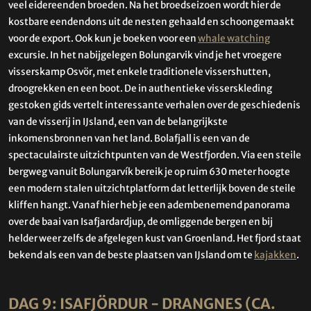
veel eidereenden broeden. Na het broedseizoen wordt hier de
kostbare eendendons uit de nesten gehaald en schoongemaakt
voor de export. Ook kun je boeken voor een
whale watching
excursie. In het nabijgelegen Bolungarvik vind je het vroegere
visserskamp Osvör, met enkele traditionele vissershutten,
droogrekken en een boot. De in authentieke visserskleding
gestoken gids vertelt interessante verhalen over de geschiedenis
van de visserij in IJsland, een van de belangrijkste
inkomensbronnen van het land.
Bolafjall
is een van de
spectaculairste uitzichtpunten van de
Westfjorden
. Via een steile
bergweg vanuit
Bolungarvík
bereik je op ruim 630 meter hoogte
een modern stalen uitzichtplatform dat letterlijk boven de steile
kliffen hangt. Vanaf hier heb je een adembenemend panorama
over de baai van I
safjardardjup
, de omliggende bergen en bij
helder weer zelfs de afgelegen kust van Groenland. Het fjord staat
bekend als een van de beste plaatsen van IJsland om te
kajakken
.
DAG 9: ISAFJÖRDUR - DRANGNES (CA.