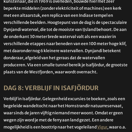
kunstenaar, die in 1969 is overleden, bouwde hier met zeer
beperkte middelen (zonder elektriciteit of machines) een kerk
met een altaarstuk, een replica van een Indiase tempel en
verschillende beelden. Hoogtepunt van de dag is de spectaculaire
Dynjandi waterval, die tot de mooiste van IJsland behoort. De aan
de onderkant 30 meter brede waterval valt als een waaier in
verschillende etappes naar beneden van een 100 meter hoge klif,
met daaronder nog 6 kleinere watervallen. Dynjandi betekent
donderaar, afgeleid van het geraas dat de watervallen
produceren. Via een smalle tunnel bereik je Isafjördur, de grootste
plaats van de Westfjorden, waar wordt overnacht.
DAG 8: VERBLIJF IN ISAFJÖRDUR
Verblijf in Isafjördur. Gelegenheid excursies te boeken, zoals een
begeleide wandeltocht naar het Hornstrandir natuurreservaat,
waar sinds de jaren vijftig niemand meer woont. Omdat er geen
wegen zijn word je met de ferry aan land gezet. Een andere
mogelijkheid is een boottrip naar het vogeleiland
Vigur
, waar o.a.