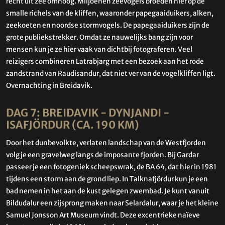
recht uit zee omhoog. Miljoenen zeevogels broeden hier op de
smalle richels van de kliffen, waaronder papegaaiduikers, alken,
zeekoeten en noordse stormvogels. De papegaaiduikers zijn de
grote publiekstrekker. Omdat ze nauwelijks bang zijn voor
mensen kun je ze hier vaak van dichtbij fotograferen. Veel
reizigers combineren Latrabjarg met een bezoek aan het rode
zandstrand van Raudisandur, dat niet ver van de vogelkliffen ligt.
Overnachting in Breidavik.
DAG 7: BREIDAVIK - DYNJANDI -
ISAFJÖRDUR (CA. 190 KM)
Door het dunbevolkte, verlaten landschap van de Westfjorden
volg je een gravelweg langs de imposante fjorden. Bij Gardar
passeer je een fotogeniek scheepswrak, de BA 64, dat hier in 1981
tijdens een storm aan de grond liep. In Talknafjördur kun je een
bad nemen in het aan de kust gelegen zwembad. Je kunt vanuit
Bildudalur een zijsprong maken naar Selardalur, waar je het kleine
Samuel Jonsson Art Museum vindt. Deze excentrieke naïeve