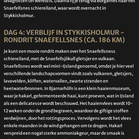
lavagrotten ter wereld is. Daarna rij je terug via Borgarnes naar het
Snaefellsnes schiereiland, waar wordt overnacht in
Stykkisholmur.
DAG 4: VERBLIJF IN STYKKISHOLMUR -
RONDRIT SNAEFELLSNES (CA. 186 KM)
Je kunt een mooie rondrit maken over het Snaefellsness
schiereiland, met de Snaefellsjökull gletsjer en vulkaan.
Snaefellsnes wordt wel mini-IJsland genoemd, omdat je hier veel
verschillende landschapsvormen vindt zoals vulkanen, gletsjers,
lavavelden, kliffen, watervallen, zwarte stranden en
heetwaterbronnen. In Bjarnarhöfn is een klein haaienmuseum,
waar je hakarl, gefermenteerde haai, kunt proeven, wat in IJsland
als een delicatesse wordt beschouwd. Het haaienvlees wordt 10-
12 weken onder de grond begraven, waardoor de giftige stoffen
verdwijnen, door het rottingsproces. Vervolgens wordt het vlees
enkele maanden in de wind gehangen om te drogen. Hakarl
verspreid een nogal sterke ammoniakgeur, maar de smaak is