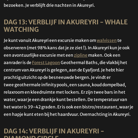
bezoeken. Je verblijft drie nachten in Akureyri.
DAG 13: VERBLIJF IN AKUREYRI - WHALE
WATCHING
Je kunt vanuit Akureyri een excursie maken om
walvissen
te
observeren (met 98% kans dat je ze ziet !). In Akureyri kun je ook
een avontuurlijke excursie met een
zipline
maken. Ook een
aanrader is de
Forest Lagoon
Geothermal Baths, die vlakbij het
centrum van Akureyri is gelegen, aan de Eyafjord. Je hebt hier
prachtig uitzicht op de besneeuwde bergen. Je vindt er
twee geothermale infinity pools, een sauna, koud dompelbad,
relaxroom en kleedruimte met lockers. Er zijn twee bars in het
water, waar je een drankje kunt bestellen. De temperatuur van
het water is 39-42 graden. Er is ook een bistro/restaurant, waar je
een hapje kunt eten bij het haardvuur. Overnachting in Akureyri.
DAG 14: VERBLIJF IN AKUREYRI -