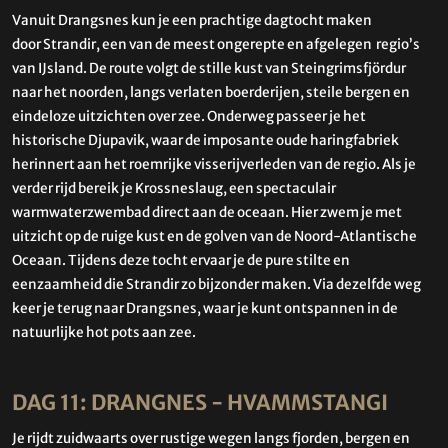
Vanuit
Drangsnes
kun je een prachtige dagtocht maken
door
Strandir
, een van de meest ongerepte en afgelegen regio’s
van
IJsland
. De route volgt de stille kust van
Steingrimsfjördur
naar het noorden, langs verlaten boerderijen, steile bergen en
eindeloze uitzichten over zee. Onderweg passeer je het
historische
Djupavik
, waar de imposante oude haringfabriek
herinnert aan het roemrijke visserijverleden van de regio. Als je
verder rijd bereik je
Krossneslaug
, een spectaculair
warmwaterzwembad direct aan de oceaan. Hier zwem je met
uitzicht op de ruige kust en de golven van de Noord-Atlantische
Oceaan. Tijdens deze tocht ervaar je de pure stilte en
eenzaamheid die Strandir zo bijzonder maken. Via dezelfde weg
keer je terug naar Drangsnes, waar je kunt ontspannen in de
natuurlijke hot pots aan zee.
DAG 11: DRANGNES - HVAMMSTANGI
Je rijdt zuidwaarts over rustige wegen langs fjorden, bergen en