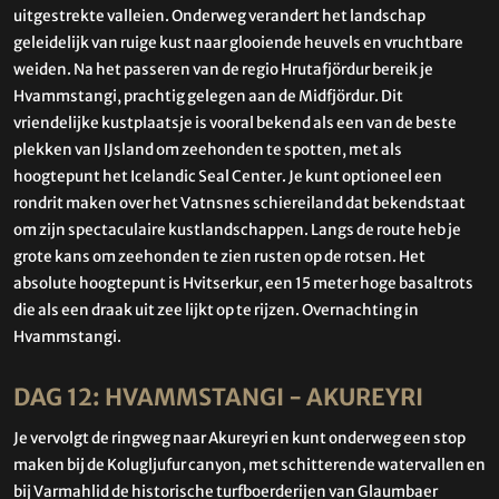
uitgestrekte valleien. Onderweg verandert het landschap
geleidelijk van ruige kust naar glooiende heuvels en vruchtbare
weiden. Na het passeren van de regio
Hrutafjördur
bereik je
Hvammstangi, prachtig gelegen aan de
Midfjördur
. Dit
vriendelijke kustplaatsje is vooral bekend als een van de beste
plekken van IJsland om zeehonden te spotten, met als
hoogtepunt het
Icelandic Seal Center
. Je kunt optioneel een
rondrit maken over het
Vatnsnes
schiereiland dat bekendstaat
om zijn spectaculaire kustlandschappen. Langs de route heb je
grote kans om zeehonden te zien rusten op de rotsen. Het
absolute hoogtepunt is
Hvitserkur
, een 15 meter hoge basaltrots
die als een draak uit zee lijkt op te rijzen. Overnachting in
Hvammstangi.
DAG 12: HVAMMSTANGI - AKUREYRI
Je vervolgt de ringweg naar Akureyri en kunt onderweg een stop
maken bij de Kolugljufur canyon, met schitterende watervallen en
bij Varmahlid de historische turfboerderijen van Glaumbaer