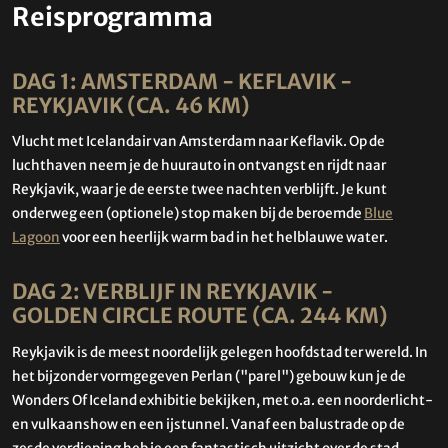
Reisprogramma
DAG 1: AMSTERDAM - KEFLAVIK -
REYKJAVIK (CA. 46 KM)
Vlucht met Icelandair van Amsterdam naar Keflavik. Op de
luchthaven neem je de huurauto in ontvangst en rijdt naar
Reykjavik, waar je de eerste twee nachten verblijft. Je kunt
onderweg een (optionele) stop maken bij de beroemde
Blue
Lagoon
voor een heerlijk warm bad in het helblauwe water.
DAG 2: VERBLIJF IN REYKJAVIK -
GOLDEN CIRCLE ROUTE (CA. 244 KM)
Reykjavik is de meest noordelijk gelegen hoofdstad ter wereld. In
het bijzonder vormgegeven Perlan ("parel") gebouw kun je de
Wonders Of Iceland exhibitie bekijken, met o.a. een noorderlicht-
en vulkaanshow en een ijstunnel. Vanaf een balustrade op de