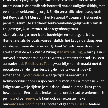
zesde verdieping heb je een fantastisch uitzicht over de stad.
Interessant is de opvallende bouwstijl van de Hallgrimskirkja, met
een indrukwekkend pijporgel. Er zijn verschillende musea, zoals
het Reykjavik Art Museum, het National Museum en het unieke
penismuseum. De stad heeft leuke winkelmogelijkheden aan de
Laugavegur, Austurstraeti of de regenboogstraat
Skolavördustigur, met leuke boetiekjes en kunstgalerieën.
Geniet, net als de locals, van een duik in het Laugardalslaug, één
van de geothermale baden van IJsland. Wij adviseren de reis te
starten met de Walk With A Viking
stadswandeling
, waarbij je in 2
uur veel interessante dingen te weten komt over de stad. Ook een
aanrader is de
Food Lovers Tours
, waarbij je kennis maakt met de
eetcultuur van de IJslanders. Erg de moeite waard is de 4D
experience
Flyover Iceland
, waar je tijdens een virtuele
helikoptervlucht op een spectaculaire manier een impressie kunt
krijgen van wat je tijdens je reis door IJsland allemaal kunt gaan
bewonderen. Een andere leuke manier om de stad te verkennen is
per
fiets
of per
Segway
. Je kunt ook een excursie maken
om
walvissen & dolfijnen
te spotten of gaan
zeevissen
. Andere