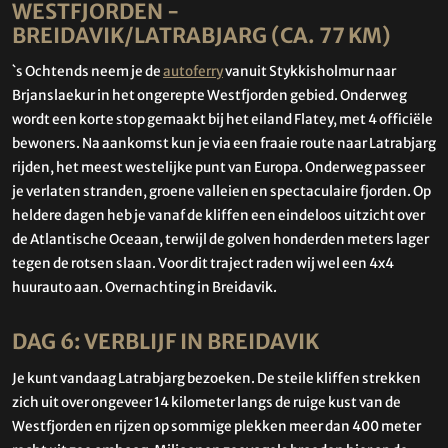
WESTFJORDEN -
BREIDAVIK/LATRABJARG (CA. 77 KM)
`s Ochtends neem je de
autoferry
vanuit Stykkisholmur naar
Brjanslaekur in het ongerepte Westfjorden gebied. Onderweg
wordt een korte stop gemaakt bij het eiland Flatey, met 4 officiële
bewoners. Na aankomst kun je via een fraaie route naar Latrabjarg
rijden, het meest westelijke punt van Europa. Onderweg passeer
je verlaten stranden, groene valleien en spectaculaire fjorden. Op
heldere dagen heb je vanaf de kliffen een eindeloos uitzicht over
de Atlantische Oceaan, terwijl de golven honderden meters lager
tegen de rotsen slaan. Voor dit traject raden wij wel een 4x4
huurauto aan. Overnachting in Breidavik.
DAG 6: VERBLIJF IN BREIDAVIK
Je kunt vandaag Latrabjarg bezoeken. De steile kliffen strekken
zich uit over ongeveer 14 kilometer langs de ruige kust van de
Westfjorden en rijzen op sommige plekken meer dan 400 meter