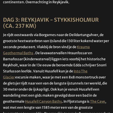
continenten. Overnachting in Reykjavik.
DAG 3: REYKJAVIK - STYKKISHOLMUR
(CA. 237 KM)
Je rijdt oostwaards via Borgarnes naar de Deildartunguhver, de
grootste heetwaterbron van IJsland die 130 liter kokend water per
seconde produceert. Vlakbij de bron vind je de
Krauma
Geothermal Baths
. De lavawatervallen Hraunfossar en
Barnafossar (kinderwaterval) liggen iets voorbij het historische
Reykholt, waar in de 13e eeuw de beroemde Edda schrijver Snorri
Sturlusson leefde. Vanuit Husafell kun je de
Into The
Glacier
excursie maken, waar je met een 8x8 monstertruck over
de gletsjer rijdt naar een van de langste ijstunnels ter wereld, die
30 meter onder de ijskap ligt. Ook kun je vanuit Husafell een
wandeling met een gids maken gevolgd door een bad in de
geothermale
Husafell Canyon Baths
. In Fljotstunga is
The Cave
,
wat met een lengte van 1585 meter een van de grootste