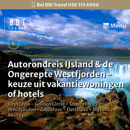
Bel BBI Travel 050 313 6000
Menu
Autorondreis IJsland & de
Ongerepte Westfjorden -
keuze uit vakantiewoningen
of hotels
Reykjavik - Golden Circle - Snaefellsnes -
Westfjorden - Godafoss - Dettifoss - Myvatn -
Akureyri