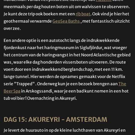
meermaals per dag houten boten uit om walvissen te observeren.
Je kunt deze trip ook boeken met een
rib boat
. Ook vind je hier het
geothermaal verwarmde
GeoSea Baths
, met fantastisch uitzicht
over zee.
Een andere optie is een autotocht langs de indrukwekkende
fjordenkust naar het haringmuseum in Siglufjördur, wat vroeger
het centrum van de haringvangst in het Noord Atlantische gebied
was, waar elke dag honderden vissersboten uitvoeren. De route
voert door een indrukwekkend berglandschap, met een 11 km.
lange tunnel. Hier werden de opnames gemaakt voor de Netflix
serie "Trapped" . Onderweg kun je een bezoek brengen aan
The
Beer Spa
in Arskogssandi, waar je een bad kunt nemen in een hot
tub vol bier ! Overnachting in Akureyri.
DAG 15: AKUREYRI - AMSTERDAM
Je levert de huurauto in op de kleine luchthaven van Akureyri en