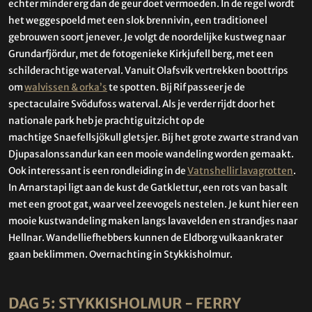
echter minder erg dan de geur doet vermoeden. In de regel wordt
het weggespoeld met een slok brennivin, een traditioneel
gebrouwen soort jenever. Je volgt de noordelijke kustweg naar
Grundarfjördur, met de fotogenieke Kirkjufell berg, met een
schilderachtige waterval. Vanuit Olafsvik vertrekken boottrips
om
walvissen & orka’s
te spotten. Bij Rif passeer je de
spectaculaire Svödufoss waterval. Als je verder rijdt door het
nationale park heb je prachtig uitzicht op de
machtige Snaefellsjökull gletsjer. Bij het grote zwarte strand van
Djupasalonssandur kan een mooie wandeling worden gemaakt.
Ook interessant is een rondleiding in de
Vatnshellir lavagrotten
.
In Arnarstapi ligt aan de kust de Gatklettur, een rots van basalt
met een groot gat, waar veel zeevogels nestelen. Je kunt hier een
mooie kustwandeling maken langs lavavelden en strandjes naar
Hellnar. Wandelliefhebbers kunnen de Eldborg vulkaankrater
gaan beklimmen. Overnachting in Stykkisholmur.
DAG 5: STYKKISHOLMUR - FERRY