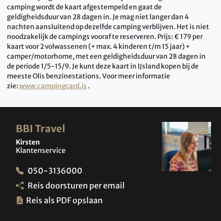
camping wordt de kaart afgestempeld en gaat de
geldigheidsduur van 28 dagen in. Je mag niet langer dan 4
nachten aansluitend op dezelfde camping verblijven. Het is niet
noodzakelijk de campings vooraf te reserveren. Prijs: € 179 per
kaart voor 2 volwassenen (+ max. 4 kinderen t/m 15 jaar) +
camper/motorhome, met een geldigheidsduur van 28 dagen in
de periode 1/5-15/9. Je kunt deze kaart in IJsland kopen bij de
meeste Olis benzinestations. Voor meer informatie
zie:
www.campingcard.is
.
BBI Travel
Kirsten
Klantenservice
050-3136000
Reis doorsturen per email
Reis als PDF opslaan