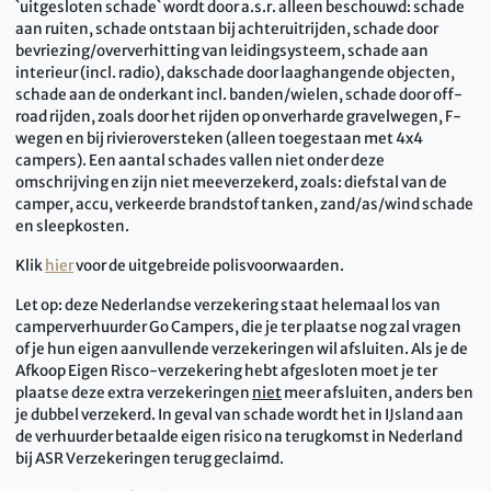
`uitgesloten schade` wordt door a.s.r. alleen beschouwd: schade
aan ruiten, schade ontstaan bij achteruitrijden, schade door
bevriezing/oververhitting van leidingsysteem, schade aan
interieur (incl. radio), dakschade door laaghangende objecten,
schade aan de onderkant incl. banden/wielen, schade door off-
road rijden, zoals door het rijden op onverharde gravelwegen, F-
wegen en bij rivieroversteken (alleen toegestaan met 4x4
campers). Een aantal schades vallen niet onder deze
omschrijving en zijn niet meeverzekerd, zoals: diefstal van de
camper, accu, verkeerde brandstof tanken, zand/as/wind schade
en sleepkosten.
Klik
hier
voor de uitgebreide polisvoorwaarden.
Let op: deze Nederlandse verzekering staat helemaal los van
camperverhuurder Go Campers, die je ter plaatse nog zal vragen
of je hun eigen aanvullende verzekeringen wil afsluiten. Als je de
Afkoop Eigen Risco-verzekering hebt afgesloten moet je ter
plaatse deze extra verzekeringen
niet
meer afsluiten, anders ben
je dubbel verzekerd. In geval van schade wordt het in IJsland aan
de verhuurder betaalde eigen risico na terugkomst in Nederland
bij ASR Verzekeringen terug geclaimd.