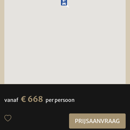
€ 668
vanaf
per persoon
PRIJSAANVRAAG