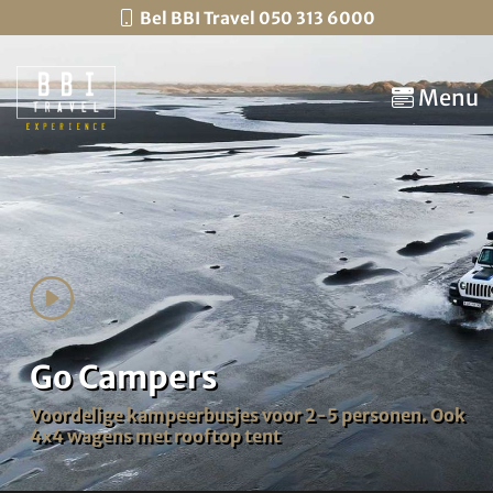
Bel BBI Travel 050 313 6000
Menu
Go Campers
Voordelige kampeerbusjes voor 2-5 personen. Ook
4x4 wagens met rooftop tent