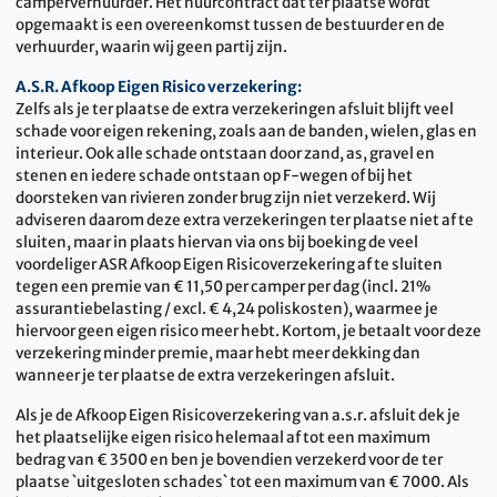
camperverhuurder. Het huurcontract dat ter plaatse wordt
opgemaakt is een overeenkomst tussen de bestuurder en de
verhuurder, waarin wij geen partij zijn.
A.S.R. Afkoop Eigen Risico verzekering:
Zelfs als je ter plaatse de extra verzekeringen afsluit blijft veel
schade voor eigen rekening, zoals aan de banden, wielen, glas en
interieur. Ook alle schade ontstaan door zand, as, gravel en
stenen en iedere schade ontstaan op F-wegen of bij het
doorsteken van rivieren zonder brug zijn niet verzekerd. Wij
adviseren daarom deze extra verzekeringen ter plaatse niet af te
sluiten, maar in plaats hiervan via ons bij boeking de veel
voordeliger ASR Afkoop Eigen Risicoverzekering af te sluiten
tegen een premie van € 11,50 per camper per dag (incl. 21%
assurantiebelasting / excl. € 4,24 poliskosten), waarmee je
hiervoor geen eigen risico meer hebt. Kortom, je betaalt voor deze
verzekering minder premie, maar hebt meer dekking dan
wanneer je ter plaatse de extra verzekeringen afsluit.
Als je de Afkoop Eigen Risicoverzekering van a.s.r. afsluit dek je
het plaatselijke eigen risico helemaal af tot een maximum
bedrag van € 3500 en ben je bovendien verzekerd voor de ter
plaatse `uitgesloten schades` tot een maximum van € 7000. Als