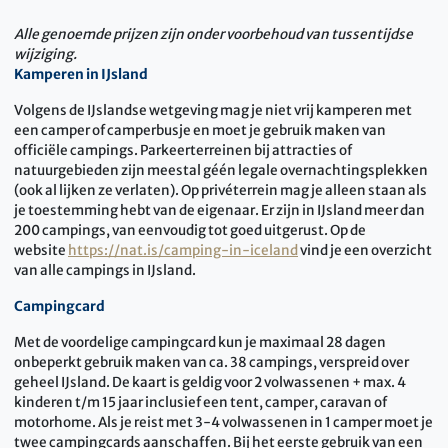
Alle genoemde prijzen zijn onder voorbehoud van tussentijdse
wijziging.
Kamperen in IJsland
Volgens de IJslandse wetgeving mag je niet vrij kamperen met
een camper of camperbusje en moet je gebruik maken van
officiële campings. Parkeerterreinen bij attracties of
natuurgebieden zijn meestal géén legale overnachtingsplekken
(ook al lijken ze verlaten). Op privéterrein mag je alleen staan als
je toestemming hebt van de eigenaar. Er zijn in IJsland meer dan
200 campings, van eenvoudig tot goed uitgerust. Op de
website
https://nat.is/camping-in-iceland
vind je een overzicht
van alle campings in IJsland.
Campingcard
Met de voordelige campingcard kun je maximaal 28 dagen
onbeperkt gebruik maken van ca. 38 campings, verspreid over
geheel IJsland. De kaart is geldig voor 2 volwassenen + max. 4
kinderen t/m 15 jaar inclusief een tent, camper, caravan of
motorhome. Als je reist met 3-4 volwassenen in 1 camper moet je
twee campingcards aanschaffen. Bij het eerste gebruik van een