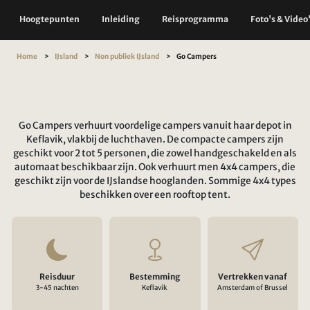
Hoogtepunten
Inleiding
Reisprogramma
Foto's & Video
Home
IJsland
Non publiek IJsland
Go Campers
Go Campers verhuurt voordelige campers vanuit haar depot in
Keflavik, vlakbij de luchthaven. De compacte campers zijn
geschikt voor 2 tot 5 personen, die zowel handgeschakeld en als
automaat beschikbaar zijn. Ook verhuurt men 4x4 campers, die
geschikt zijn voor de IJslandse hooglanden. Sommige 4x4 types
beschikken over een rooftop tent.
Reisduur
Bestemming
Vertrekken vanaf
3-45 nachten
Keflavik
Amsterdam of Brussel