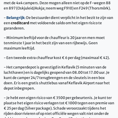
met de 4x4 campers. Deze mogen alleen niet op de F-wegen 88
en 897 (Oskjuleid/Askja; neem weg F910) en F249 (Thorsmörk).
-
Belangrijk
:
De bestuurder dient verplicht in het bezit te zijn van
een
creditcard
met voldoende saldo om het eigen risico te
garanderen.
- Minimum leeftijd voor de chauffeur is 20 jaar en men moet
tenminste 1 jaar in het bezit zijn van een rijbewijs. Geen
maximum leeftijd.
- Een tweede extra chauffeur kost € 6 per dag (maximaal € 42).
- Het camperdepot is gevestigd in Keflavik (5 minuten van de
luchthaven) en is dagelijks geopend van 08.00 tot 17.00 uur. Je
kunt de camper 24/7 terugbrengen en de sleutels in een box
doen. Er is een gratis shuttlebus vanaf Keflavik Airport naar het
depot inbegrepen.
- Je hebt een eigen risico van € 3500 per gebeurtenis. Je kunt ter
plaatse het eigen risico verlagen tot € 1000 tegen een premie van
€ 25 per dag (Silver package). Schade veroorzaakt tijdens het
rijden door rivieren of op niet officiële wegen valt niet onder de