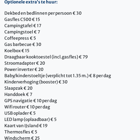
Optionele extra’s te huur:
Dekbed en bedlinnen per persoon € 30
Gasfles C500 € 15
Campingtafel € 17
Campingstoel € 7
Coffeepress € 5
Gas barbecue € 30
Koelbox € 15
Draagbaar kooktoestel (incl.gasfles) € 79
Stroomadapter € 20
Power inverter € 20
Baby/kinderstoeltje (verplicht tot 1.35 m.) € 8 per dag
Kinderverhoging (booster) € 30
Slaapzak € 20
Handdoek € 7
GPS navigatie € 10 per dag
Wifi router € 10 per dag
USB oplader € 5
LED lamp (oplaadbaar) € 5
Kaart van IJsland € 19
Thermosfles € 5
Windscherm € 25