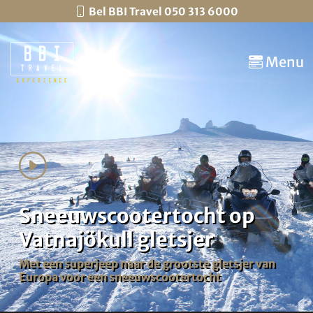
Bel BBI Travel 050 313 6000
Menu
Sneeuwscootertocht op
Vatnajökull gletsjer
Met een superjeep naar de grootste gletsjer van
Europa voor een sneeuwscootertocht