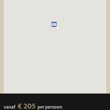
€ 205
vanaf
per persoon