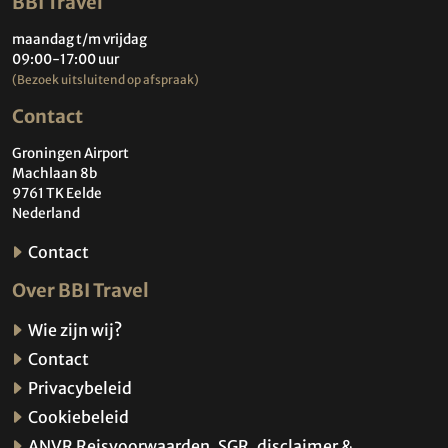
BBI Travel
maandag t/m vrijdag
09:00-17:00 uur
(Bezoek uitsluitend op afspraak)
Contact
Groningen Airport
Machlaan 8b
9761 TK Eelde
Nederland
Contact
Over BBI Travel
Wie zijn wij?
Contact
Privacybeleid
Cookiebeleid
ANVR Reisvoorwaarden, SGR, disclaimer &