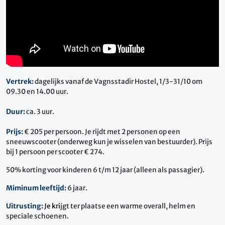
Vertrek:
dagelijks vanaf de Vagnsstadir Hostel, 1/3-31/10 om
09.30 en 14.00 uur.
Duur:
ca. 3 uur.
Prijs:
€ 205 per persoon. Je rijdt met 2 personen op een
sneeuwscooter (onderweg kun je wisselen van bestuurder). Prijs
bij 1 persoon per scooter € 274.
50% korting voor kinderen 6 t/m 12 jaar (alleen als passagier).
Miminum leeftijd:
6 jaar.
Uitrusting:
Je
kri
jgt ter plaatse een warme overall, helm en
speciale schoenen.