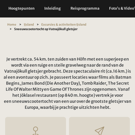
Hoogtepunten
Inleiding
Reisprogramma
Foto's & Video
Home
IJsland
Excursies & activiteiten IJsland
Sneeuwscootertocht op Vatnajökull gletsjer
Je vertrekt ca. 54 km. ten zuiden van Höfn met een superjeep en
wordt via een ruige en steile gravelweg naar de rand van de
Vatnajökull gletsjer gebracht. Deze spectaculaire rit (ca.16 km.) is
al een avontuur op zich. Je passeert locaties waar films als Batman
Begins, James Bond (Die Another Day), Tomb Raider, The Secret
Life Of Walter Mitty en Game Of Thrones zijn opgenomen. Vanaf
het Jöklasel restaurant (op 840 m. hoogte) vertrek je voor
een sneeuwscootertocht van een uur over de grootste gletsjer van
Europa, waarbij je prachtige uitzichten hebt.