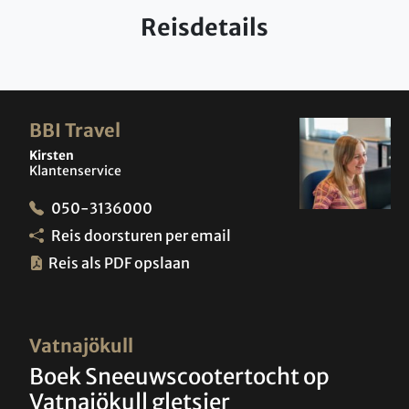
Reisdetails
BBI Travel
Kirsten
Klantenservice
050-3136000
Reis doorsturen per email
Reis als PDF opslaan
Vatnajökull
Boek Sneeuwscootertocht op
Vatnajökull gletsjer