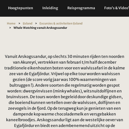
Hoogtepunten
Inleiding
Reisprogramma
Foto's & Video
Home
IJsland
Excursies & activiteiten IJsland
Whale Watching vanuit Arskogssandur
Vanuit Arskogssandur, op slechts 30 minuten rijden ten noorden
van Akureyri, vertrekken van februari t/m half december
traditionele eikenhouten boten voor een walvissafari in de kalme
zee van de Eyjafjördur. Vrijwel op elke tour worden walvissen
gezien (de score vorig jaar was 100% waarnemingen van
bultruggen !). Andere soorten die regelmatig worden gespot
worden: dwergvinvissen (minky whales), witsnuitdolfijnen en
bruinvissen. De tours worden begeleid door deskundige gidsen,
die boeiend kunnen vertellen over de walvissen, dolfijnen en
zeevogels in de fjord. Op de terugweg kun je genieten van een
dampende kop warme chocolademelk en versgebakken
kaneelbroodjes. Arskogssandur ligt aan de westelijke oever van
Eyjafjördur en biedt een adembenemend uitzicht op de