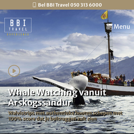
Bel BBI Travel 050 313 6000
Menu
Whale Watching vanuit
Arskogssandur
Walvistrips met authentieke houten schepen met
100% score dat je bultruggen zult zien