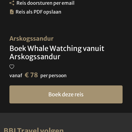
Reis doorsturen per email
Reis als PDF opslaan
Arskogssandur
Boek Whale Watching vanuit
Arskogssandur
€ 78
vanaf
per persoon
Boek deze reis
BBI Travel volgen