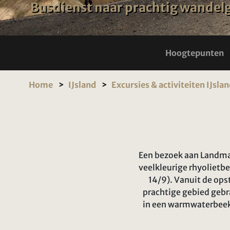
Busdienst naar prachtig wandelg
Hoogtepunten
Home
IJsland
Excursies & activiteiten IJsla
Een bezoek aan Landman
veelkleurige rhyolietb
14/9). Vanuit de opst
prachtige gebied gebr
in een warmwaterbeek