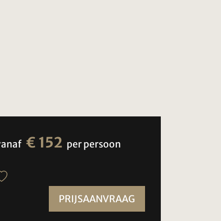
€ 152
vanaf
per persoon
PRIJSAANVRAAG