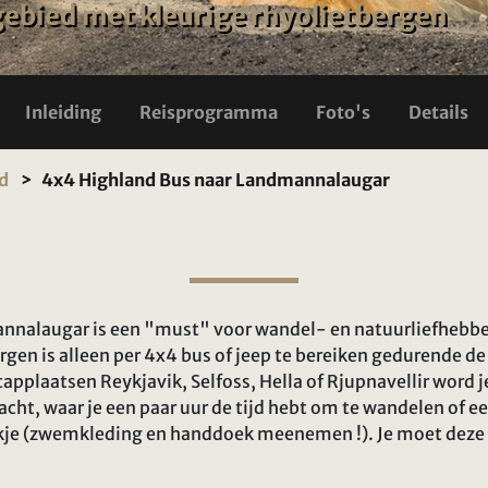
ebied met kleurige rhyolietbergen
Inleiding
Reisprogramma
Foto's
Details
nd
4x4 Highland Bus naar Landmannalaugar
nalaugar is een "must" voor wandel- en natuurliefhebber
ergen is alleen per 4x4 bus of jeep te bereiken gedurende
applaatsen Reykjavik, Selfoss, Hella of Rjupnavellir word j
acht, waar je een paar uur de tijd hebt om te wandelen of 
je (zwemkleding en handdoek meenemen !). Je moet deze b