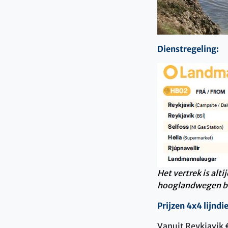
Dienstregeling:
Het vertrek is al
hooglandwegen bi
Prijzen 4x4 lijndi
Vanuit Reykjavik 