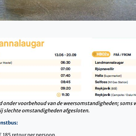
tijd onder voorbehoud van de weersomstandigheden; soms 
j slechte omstandigheden afgesloten.
enstbus:
€ 185 retour per persoon.