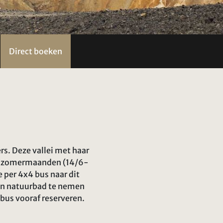
Direct boeken
s. Deze vallei met haar
 de zomermaanden (14/6-
e per 4x4 bus naar dit
een natuurbad te nemen
us vooraf reserveren.