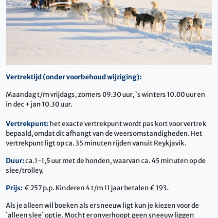
Vertrektijd (onder voorbehoud wijziging):
Maandag t/m vrijdags, zomers 09.30 uur, `s winters 10.00 uur en
in dec + jan 10.30 uur.
Vertrekpunt:
het exacte vertrekpunt wordt pas kort voor vertrek
bepaald, omdat dit afhangt van de weersomstandigheden. Het
vertrekpunt ligt op ca. 35 minuten rijden vanuit Reykjavik.
Duur:
ca.1-1,5 uur met de honden, waarvan ca. 45 minuten op de
slee/trolley.
Prijs:
€ 257 p.p. Kinderen 4 t/m 11 jaar betalen € 193.
Als je alleen wil boeken als er sneeuw ligt kun je kiezen voor de
`alleen slee` optie. Mocht er onverhoopt geen sneeuw liggen