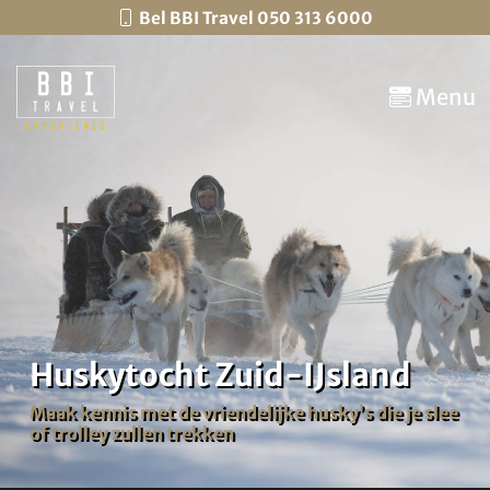
Bel BBI Travel 050 313 6000
Menu
Huskytocht Zuid-IJsland
Maak kennis met de vriendelijke husky’s die je slee
of trolley zullen trekken