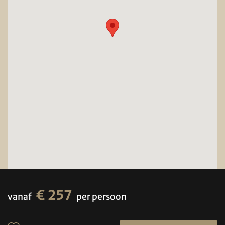
€ 257
vanaf
per persoon