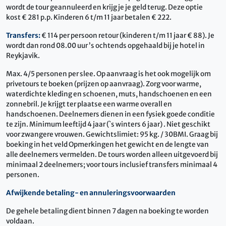
wordt de tour geannuleerd en krijg je je geld terug. Deze optie
kost € 281 p.p. Kinderen 6 t/m 11 jaar betalen € 222.
Transfers:
€ 114 per persoon retour (kinderen t/m 11 jaar € 88). Je
wordt dan rond 08.00 uur ’s ochtends opgehaald bij je hotel in
Reykjavik.
Max. 4/5 personen per slee. Op aanvraag is het ook mogelijk om
privetours te boeken (prijzen op aanvraag). Zorg voor warme,
waterdichte kleding en schoenen, muts, handschoenen en een
zonnebril. Je krijgt ter plaatse een warme overall en
handschoenen. Deelnemers dienen in een fysiek goede conditie
te zijn. Minimum leeftijd 4 jaar (`s winters 6 jaar) . Niet geschikt
voor zwangere vrouwen. Gewichtslimiet: 95 kg. / 30BMI. Graag bij
boeking in het veld Opmerkingen het gewicht en de lengte van
alle deelnemers vermelden. De tours worden alleen uitgevoerd bij
minimaal 2 deelnemers; voor tours inclusief transfers minimaal 4
personen.
Afwijkende betaling- en annuleringsvoorwaarden
De gehele betaling dient binnen 7 dagen na boeking te worden
voldaan.