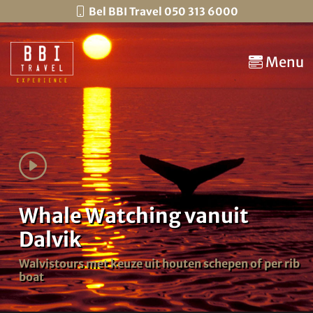
Bel BBI Travel 050 313 6000
Menu
Whale Watching vanuit
Dalvik
Walvistours met keuze uit houten schepen of per rib
boat