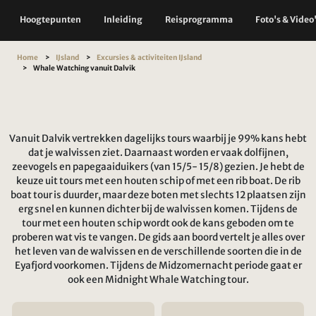
Hoogtepunten
Inleiding
Reisprogramma
Foto's & Video
Home
IJsland
Excursies & activiteiten IJsland
Whale Watching vanuit Dalvik
Vanuit Dalvik vertrekken dagelijks tours waarbij je 99% kans hebt
dat je walvissen ziet. Daarnaast worden er vaak dolfijnen,
zeevogels en papegaaiduikers (van 15/5- 15/8) gezien. Je hebt de
keuze uit tours met een houten schip of met een rib boat. De rib
boat tour is duurder, maar deze boten met slechts 12 plaatsen zijn
erg snel en kunnen dichter bij de walvissen komen. Tijdens de
tour met een houten schip wordt ook de kans geboden om te
proberen wat vis te vangen. De gids aan boord vertelt je alles over
het leven van de walvissen en de verschillende soorten die in de
Eyafjord voorkomen. Tijdens de Midzomernacht periode gaat er
ook een Midnight Whale Watching tour.