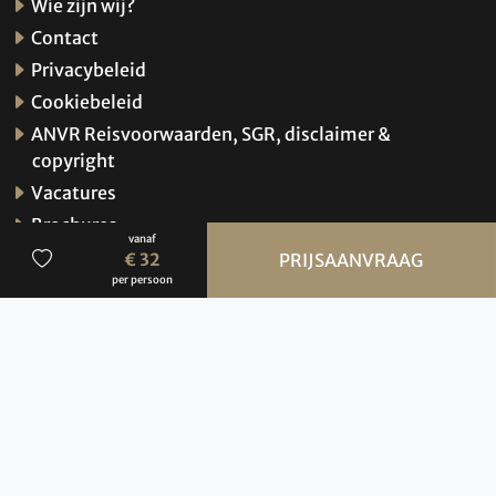
Wie zijn wij?
Contact
Privacybeleid
Cookiebeleid
ANVR Reisvoorwaarden, SGR, disclaimer &
copyright
Vacatures
Brochures
vanaf
Verzekeringen
€ 32
PRIJSAANVRAAG
per persoon
Hoe werkt de website?
© 2026 BBI Travel
Privacybeleid