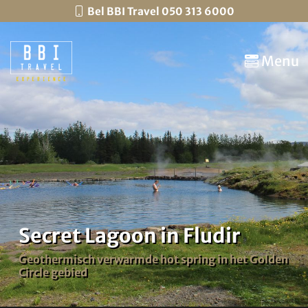
Bel BBI Travel 050 313 6000
Menu
Secret Lagoon in Fludir
Geothermisch verwarmde hot spring in het Golden
Circle gebied