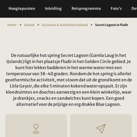
Hoogtepunten
Inleiding
Reisprogramma
Foto's
Det
Home
IJsland
Excursies & activiteiten IJsland
Secret Lagoon in Fludir
De natuurlijke hot spring Secret Lagoon (Gamla Laug in het
IJslands) ligt in het plaatsje Fludir in het Golden Circle gebied. Je
kunt hier lekker badderen in het warme water met een
temperatuur van 38-40 graden. Rondom de hot spring is allerlei
geothermische activiteit, met stoom dat uit de grond komt en de
Litla Geysir, die elke 5 minuten kokend water opspuit. Er zijn
kleedruimtes en douches aanwezig en een klein winkeltje, waar
je drankjes, snacks en sandwiches kunt kopen. Een goed
alternatief voor de prijzige en erg drukke Blue Lagoon.