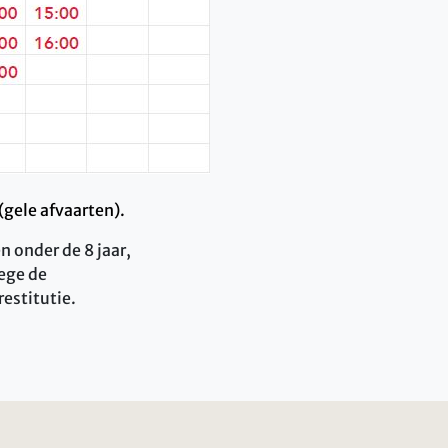
gele afvaarten).
n onder de 8 jaar,
ege de
estitutie.