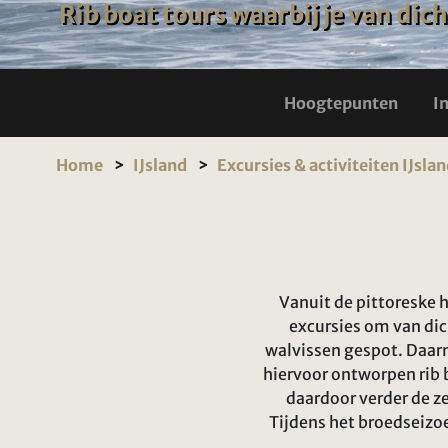
Rib boat tours waarbij je van dic
Hoogtepunten
I
Home
IJsland
Excursies & activiteiten IJsla
Vanuit de pittoreske 
excursies om van dic
walvissen gespot. Daarn
hiervoor ontworpen rib 
daardoor verder de ze
Tijdens het broedseizoe