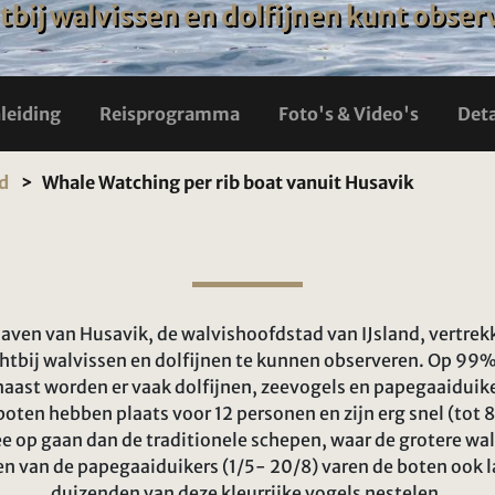
htbij walvissen en dolfijnen kunt obse
nleiding
Reisprogramma
Foto's & Video's
Deta
nd
Whale Watching per rib boat vanuit Husavik
haven van Husavik, de walvishoofdstad van IJsland, vertrekk
htbij walvissen en dolfijnen te kunnen observeren. Op 99
aast worden er vaak dolfijnen, zeevogels en papegaaiduike
boten hebben plaats voor 12 personen en zijn erg snel (tot 
e op gaan dan de traditionele schepen, waar de grotere wa
n van de papegaaiduikers (1/5- 20/8) varen de boten ook l
duizenden van deze kleurrijke vogels nestelen.