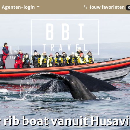
Agenten-login
Jouw favorieten
rib boat vanuit Husav