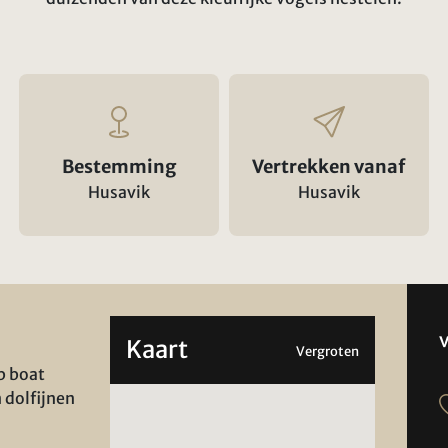
Bestemming
Vertrekken vanaf
Husavik
Husavik
Kaart
Vergroten
b boat
 dolfijnen