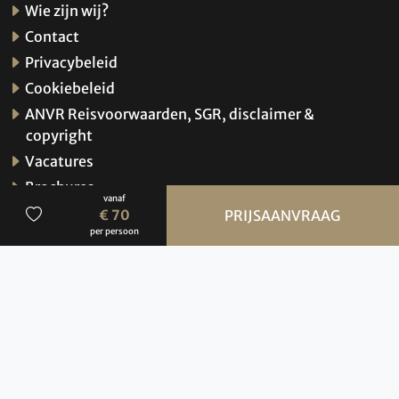
Wie zijn wij?
Contact
Privacybeleid
Cookiebeleid
ANVR Reisvoorwaarden, SGR, disclaimer &
copyright
Vacatures
Brochures
vanaf
Verzekeringen
€ 70
PRIJSAANVRAAG
per persoon
Hoe werkt de website?
© 2026 BBI Travel
Privacybeleid