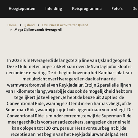
Hoogtepunten
Inleiding
Reisprogramma
Foto's
Det
Home
IJsland
Excursies & activiteiten IJsland
Mega Zipline vanuit Hveragerdi
In 2023 is in Hveragerdi de langste zip line van IJsland geopend.
Deze 1 kilometer lange tokkelbaan over de Svartagljufur kloof is
een unieke ervaring. De rit begint bovenop het Kambar-plateau
met uitzicht over Hveragerdi en daalt af naar de
warmwaterbronvallei van Reykjadalur. Er zijn 2 parallelle lijnen
van 1 kilometer lang, waarbij je dus ook de mogelijkheid hebt om
tegelijkertijd te vliegen. Je hebt de keuze uit 2 opties: de
Conventional Ride, waarbij je zittend in een harnas vliegt, of de
Superman Ride, waarbij je op je buik liggend naar voren vliegt. De
Conventional Ride is minder extreem, terwijl de Superman Ride
meer geschikt is voor sensatiezoekers, aangezien de snelheid
kan oplopen tot 120 km. per uur. Het avontuur begint bij de
receptie aan het begin van het Reykjadalur wandelpad. Het