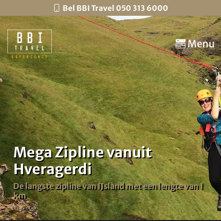
Bel BBI Travel 050 313 6000
Menu
Mega Zipline vanuit
Hveragerdi
De langste zipline van IJsland met een lengte van 1
km