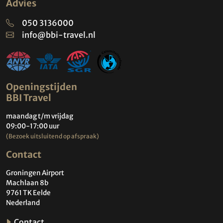
Advies
050 3136000
info@bbi-travel.nl
Openingstijden
BBI Travel
maandag t/m vrijdag
09:00-17:00 uur
(Bezoek uitsluitend op afspraak)
Contact
Groningen Airport
Machlaan 8b
9761 TK Eelde
Nederland
Contact