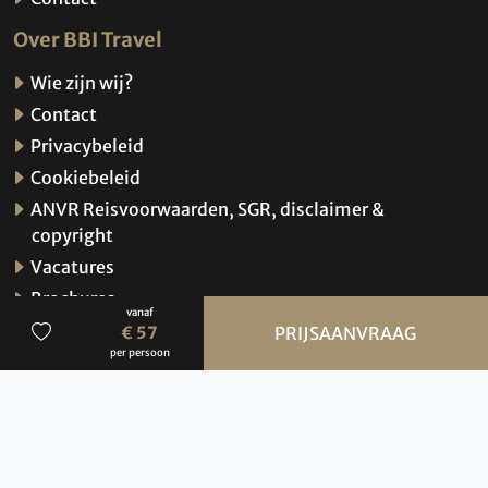
Over BBI Travel
Wie zijn wij?
Contact
Privacybeleid
Cookiebeleid
ANVR Reisvoorwaarden, SGR, disclaimer &
copyright
Vacatures
Brochures
vanaf
Verzekeringen
€ 57
PRIJSAANVRAAG
per persoon
Hoe werkt de website?
© 2026 BBI Travel
Privacybeleid