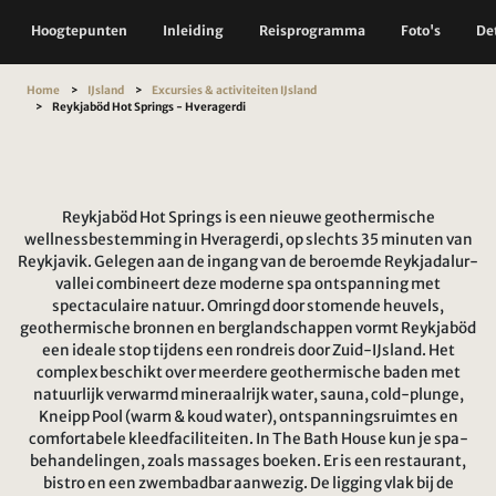
Hoogtepunten
Inleiding
Reisprogramma
Foto's
Det
Home
IJsland
Excursies & activiteiten IJsland
Reykjaböd Hot Springs - Hveragerdi
Reykjaböd Hot Springs is een nieuwe geothermische
wellnessbestemming in Hveragerdi, op slechts 35 minuten van
Reykjavik. Gelegen aan de ingang van de beroemde Reykjadalur-
vallei combineert deze moderne spa ontspanning met
spectaculaire natuur. Omringd door stomende heuvels,
geothermische bronnen en berglandschappen vormt Reykjaböd
een ideale stop tijdens een rondreis door Zuid-IJsland. Het
complex beschikt over meerdere geothermische baden met
natuurlijk verwarmd mineraalrijk water, sauna, cold-plunge,
Kneipp Pool (warm & koud water), ontspanningsruimtes en
comfortabele kleedfaciliteiten. In The Bath House kun je spa-
behandelingen, zoals massages boeken. Er is een restaurant,
bistro en een zwembadbar aanwezig. De ligging vlak bij de