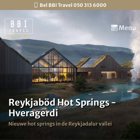
Bel BBI Travel 050 313 6000
Menu
Reykjaböd Hot Springs -
Hveragerdi
Nieuwe hot springs in de Reykjadalur vallei