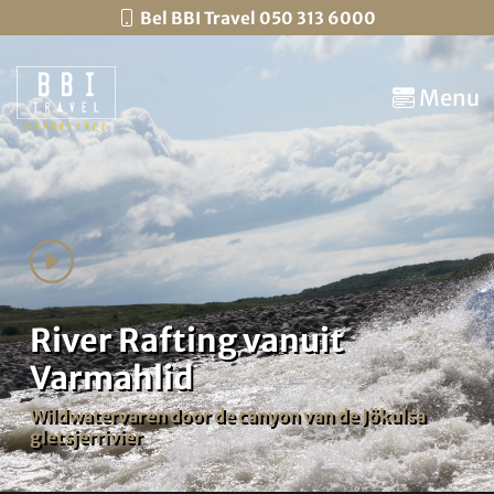
Bel BBI Travel 050 313 6000
Menu
River Rafting vanuit
Varmahlid
Wildwatervaren door de canyon van de Jökulsa
gletsjerrivier