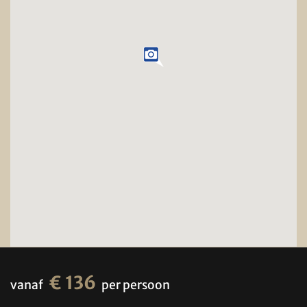
€ 136
vanaf
per persoon