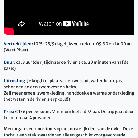
Vertrektijden:
10/5-25/9 dagelijks vertrek om 09.30 en 14.00 uur
(West River)
Duur:
ca. 3 uur (de rijtijd naar de rivier is ca. 20 minuten vanaf de
basis)
Uitrusting:
Je krijgt ter plaatse een wetsuit, waterdichte jas,
schoenen en een zwemvest en helm.
Zelf meenemen: zwemkleding, handdoek en warme onderkleding
(het water in de rivier is erg koud!)
Prijs:
€ 136 per persoon. Minimum leeftijd: 9 jaar. De trip gaat door
bij minimaal 4 personen.
Men organiseert ook tours op het oostelijk deel van de rivier. Deze
tocht is een stuk zwaarder en alleen geschikt voor gevorderde