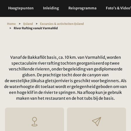
Hoogtepunten
Inleiding
Reisprogramma
Foto's & Video
Home
IJsland
Excursies & activiteiten IJsland
River Rafting vanuit Varmahlid
Vanaf de Bakkaflöt basis, ca. 10 km. van Varmahlid, worden
spectaculaire river rafting tochten georganiseerd op twee
verschillende rivieren, onder begeleiding van gediplomeerde
gidsen. De prachtige tocht door de canyon van
de westelijke Jökulsa gletsjerrivier is geschikt voor beginners. Als
de waterhoogte dit toelaat wordt er gelegenheid geboden om van
een hoge klif in de rivier te springen. Na afloop kun je gebruik
maken van het restaurant en de hot tubs bij de basis.